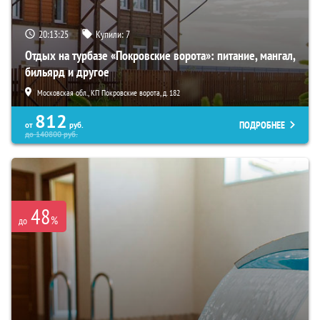
20:13:24
Купили:
7
Отдых на турбазе «Покровские ворота»: питание, мангал,
бильярд и другое
Московская обл., КП Покровские ворота, д. 182
812
ПОДРОБНЕЕ
от
руб.
до
140800
руб.
48
%
до