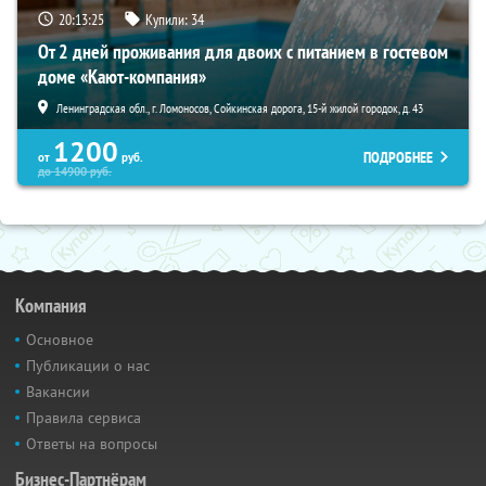
20:13:24
Купили:
34
От 2 дней проживания для двоих с питанием в гостевом
доме «Кают-компания»
Ленинградская обл., г. Ломоносов, Сойкинская дорога, 15-й жилой городок, д. 43
1200
ПОДРОБНЕЕ
от
руб.
до
14900
руб.
Компания
Основное
Публикации о нас
Вакансии
Правила сервиса
Ответы на вопросы
Бизнес-Партнёрам