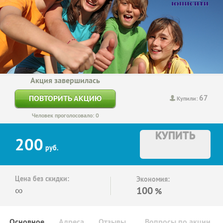
Акция завершилась
67
ПОВТОРИТЬ АКЦИЮ
Купили:
Человек проголосовало: 0
КУПИТЬ
200
руб.
Цена без скидки:
Экономия:
∞
100
%
Основное
Адреса
Отзывы
Вопросы по акции