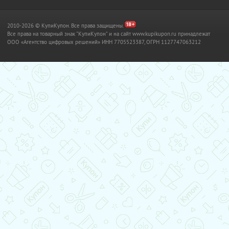
2010-2026 © КупиКупон. Все права защищены.
Все права на товарный знак "КупиКупон" и на сайт www.kupikupon.ru принадлежат
OOO «Агентство цифровых решений» ИНН 7705523387, ОГРН 1127747063212