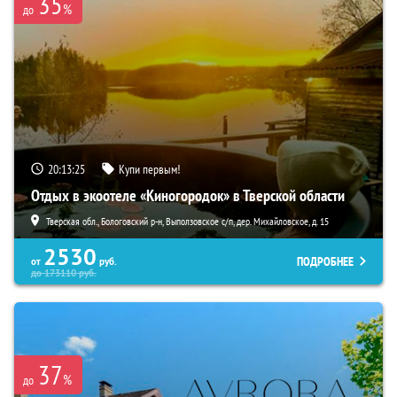
35
%
до
20:13:24
Купи первым!
Отдых в экоотеле «Киногородок» в Тверской области
Тверская обл., Бологовский р-н, Выползовское с/п, дер. Михайловское, д. 15
2530
ПОДРОБНЕЕ
от
руб.
до
173110
руб.
37
%
до