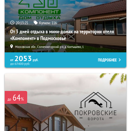
20:13:24
Купили:
116
От 3 дней отдыха в мини-домах на территории отеля
«Компонент» в Подмосковье
Московская обл., Солнечногорский р-н, д. Колтышево, 1
2053
ПОДРОБНЕЕ
от
руб.
до
67400
руб.
64
%
до