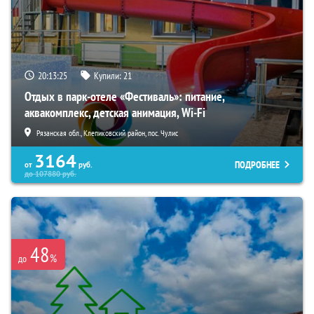
20:13:24
Купили:
21
Отдых в парк-отеле «Фестиваль»: питание,
аквакомплекс, детская анимация, Wi-Fi
Рязанская обл., Клепиковский район, пос. Чулис
3164
ПОДРОБНЕЕ
от
руб.
до
107880
руб.
48
%
до