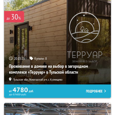
30
%
до
20:13:24
Купили:
8
Проживание в домике на выбор в загородном
комплексе «Терруар» в Тульской области
Тульская обл., Ясногорский р-н, с. Кузмищево
4780
ПОДРОБНЕЕ
от
руб.
до
57400
руб.