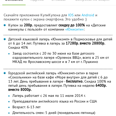
Скачайте приложение КупиКупона для
IOS
или
Android
и
покажите купон с экрана смартфона. Это удобно :)
Купон за
200р.
предоставляет
скидку до 100%
на «Детские
каникулы с пользой» от компании
«Юнисити»
:
Детский языковой лагерь «Юникэмп» в Подмосковье для детей
от 6 до 14 лет. Путевка в лагерь за
17280р. вместо 28800р.
Скидка 40%
Заезд состоится с 20 по 30 июня на базе детского
оздоровительного лагеря «Орленок ВВЦ», всего в 25 км от
МКАД по Ярославскому шоссе и в 7 км от г. Пушкино
Городской английский лагерь «Юникэмп-сити» в парке
«Сокольники» на базе кафе «Море внутри» для детей с 6 до
13 лет. День пребывания в лагере -
бесплатно.
Скидка 100% на
пятый день пребывания в лагере. Путевка на неделю
6400р.
вместо 8000р.
Лагерь работает с 26 мая по 11 июля 2014 г.
Преподаватели английского языка из России и США
Возраст: 6-13 лет
Длительность смен: 5 дней (понедельник-пятница)