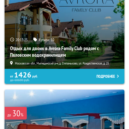
20:13:24
Купили:
10
Отдых для двоих в Avrora Family Club рядом с
Пяловским водохранилищем
Московская обл., Мытищинский р-н, д. Степаньково, ул. Рождественская, д. 25
1426
ПОДРОБНЕЕ
от
руб.
до
60600
руб.
30
%
до