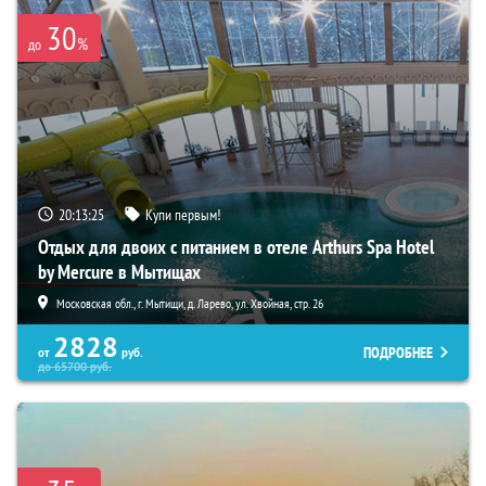
30
%
до
20:13:24
Купи первым!
Отдых для двоих с питанием в отеле Arthurs Spa Hotel
by Mercure в Мытищах
Московская обл., г. Мытищи, д. Ларево, ул. Хвойная, стр. 26
2828
ПОДРОБНЕЕ
от
руб.
до
65700
руб.