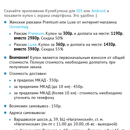
Скачайте приложение КупиКупона для
IOS
или
Android
и
покажите купон с экрана смартфона. Это удобно :)
Женские рюкзаки Premium или Luxe от интернет-магазина
Univermag
Рюкзак
Premium
. Купон за
300р.
и доплата на месте:
1190р.
вместо 2980р.
Скидка 50%
Рюкзак
Luxe
. Купон за
360р.
и доплата на месте:
1430р.
вместо 3980р.
Скидка 55%
Внимание!
Купон является первоначальным взносом от общей
стоимости. Полную стоимость необходимо доплатить при
получении заказа
Стоимость доставки:
в пределах МКАД - 350р.
за пределами МКАД (до 10 км) - 450р.
за пределами МКАД (более 10 км) - стоимость необходимо
уточнять по телефону
Возможен самовывоз - 150р.
Адреса самовывоза:
Варшавское шоссе, д. 39, БЦ «Нагатинский», ст. м.
«Нагатинская» (пн-пт с 11.00 до 20.00, сб-вс - выходной)