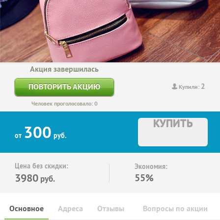
Акция завершилась
2
ПОВТОРИТЬ АКЦИЮ
Купили:
Человек проголосовало: 0
КУПИТЬ
300
от
руб.
Цена без скидки:
Экономия:
3980
55%
руб.
Основное
Адреса
Отзывы
Вопросы по акции