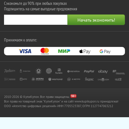
Сэкономьте до 90% при любых покупках
Подпишитесь на самые выгодные предложения
Принимаем к оплате:
2010-2026 © КупиКупон. Все права защищены.
Все права на товарный знак "КупиКупон" и на сайт www.kupikupon.ru принадлежат
OOO «Агентство цифровых решений» ИНН 7705523387, ОГРН 1127747063212