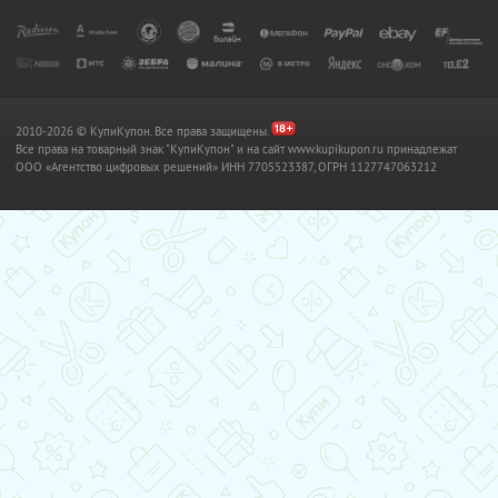
2010-2026 © КупиКупон. Все права защищены.
Все права на товарный знак "КупиКупон" и на сайт www.kupikupon.ru принадлежат
OOO «Агентство цифровых решений» ИНН 7705523387, ОГРН 1127747063212