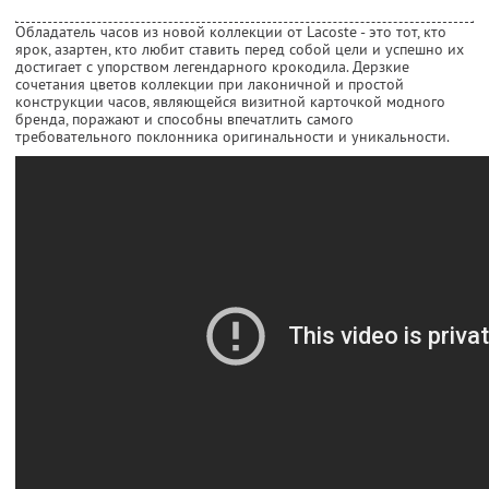
Обладатель часов из новой коллекции от Lacoste - это тот, кто
ярок, азартен, кто любит ставить перед собой цели и успешно их
достигает с упорством легендарного крокодила. Дерзкие
сочетания цветов коллекции при лаконичной и простой
конструкции часов, являющейся визитной карточкой модного
бренда, поражают и способны впечатлить самого
требовательного поклонника оригинальности и уникальности.