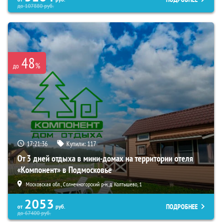
до
107880
руб.
48
%
до
17:21:35
Купили:
117
От 3 дней отдыха в мини-домах на территории отеля
«Компонент» в Подмосковье
Московская обл., Солнечногорский р-н, д. Колтышево, 1
2053
ПОДРОБНЕЕ
от
руб.
до
67400
руб.