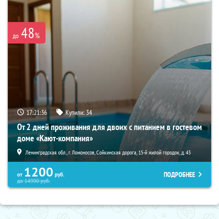
48
%
до
17:21:35
Купили:
34
От 2 дней проживания для двоих с питанием в гостевом
доме «Кают-компания»
Ленинградская обл., г. Ломоносов, Сойкинская дорога, 15-й жилой городок, д. 43
1200
ПОДРОБНЕЕ
от
руб.
до
14900
руб.