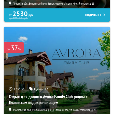
Тверская обл., Бологовский р-н, Выползовское с/п, дер. Михайловское, д. 15
2530
ПОДРОБНЕЕ
от
руб.
до
173110
руб.
37
%
до
17:21:35
Купили:
12
Отдых для двоих в Avrora Family Club рядом с
Пяловским водохранилищем
Московская обл., Мытищинский р-н, д. Степаньково, ул. Рождественская, д. 25