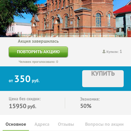
Акция завершилась
1
ПОВТОРИТЬ АКЦИЮ
Купили:
Человек проголосовало: 0
КУПИТЬ
350
от
руб.
Цена без скидки:
Экономия:
15950
50%
руб.
Основное
Адреса
Отзывы
Вопросы по акции