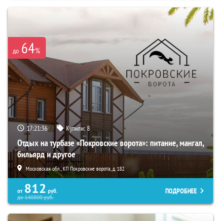
64
%
до
17:21:35
Купили:
8
Отдых на турбазе «Покровские ворота»: питание, мангал,
бильярд и другое
Московская обл., КП Покровские ворота, д. 182
812
ПОДРОБНЕЕ
от
руб.
до
140800
руб.