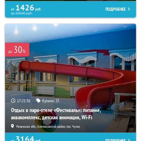
1426
ПОДРОБНЕЕ
от
руб.
до
60600
руб.
30
%
до
17:21:35
Купили:
25
Отдых в парк-отеле «Фестиваль»: питание,
аквакомплекс, детская анимация, Wi-Fi
Рязанская обл., Клепиковский район, пос. Чулис
3164
ПОДРОБНЕЕ
от
руб.