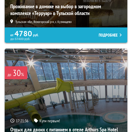
Проживание в домике на выбор в загородном
комплексе «Терруар» в Тульской области
Тульская обл., Ясногорский р-н, с. Кузмищево
4780
ПОДРОБНЕЕ
от
руб.
до
57400
руб.
30
%
до
17:21:35
Купи первым!
Отдых для двоих с питанием в отеле Arthurs Spa Hotel