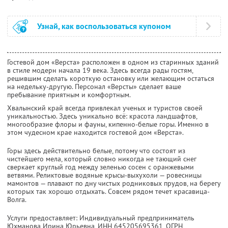
Узнай, как воспользоваться купоном
Гостевой дом «Верста» расположен в одном из старинных зданий
в стиле модерн начала 19 века. Здесь всегда рады гостям,
решившим сделать короткую остановку или желающим остаться
на недельку-другую. Персонал «Версты» сделает ваше
пребывание приятным и комфортным.
Хвалынский край всегда привлекал ученых и туристов своей
уникальностью. Здесь уникально всё: красота ландшафтов,
многообразие флоры и фауны, кипенно-белые горы. Именно в
этом чудесном крае находится гостевой дом «Верста».
Горы здесь действительно белые, потому что состоят из
чистейшего мела, который словно никогда не тающий снег
сверкает круглый год между зеленью сосен с оранжевыми
ветвями. Реликтовые водяные крысы-выхухоли — ровесницы
мамонтов — плавают по дну чистых родниковых прудов, на берегу
которых так хорошо отдыхать. Совсем рядом течет красавица-
Волга.
Услуги предоставляет: Индивидуальный предприниматель
Юхманова Ирина Юрьевна,
ИНН 645205695361
, ОГРН