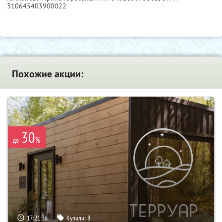
310645403900022
Похожие акции:
30
%
до
17:21:35
Купили:
8