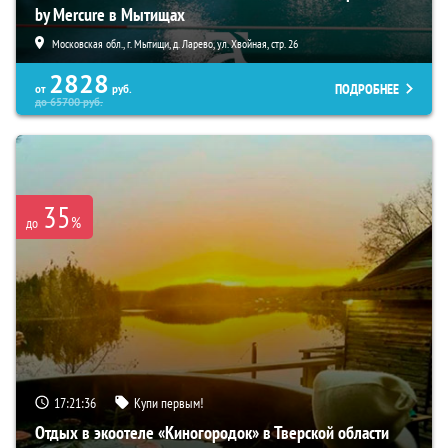
by Mercure в Мытищах
Московская обл., г. Мытищи, д. Ларево, ул. Хвойная, стр. 26
2828
ПОДРОБНЕЕ
от
руб.
до
65700
руб.
35
%
до
17:21:35
Купи первым!
Отдых в экоотеле «Киногородок» в Тверской области