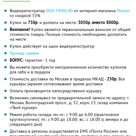
Видеорегистратор
DOD F900LHD
от интернет-магазина
Polceni
со скидкой 53%
Купон за
750р
. и доплата на месте:
3050р. вместо 8000р.
Внимание!
Купон является первоначальным взносом от общей
стоимости товара. Полную стоимость необходимо доплатить
на месте
Купон действует на один видеорегистратор
Пример съемки
БОНУС:
гарантия - 1 год
Вы можете приобрести неограниченное количество купонов
для себя и в подарок
Стоимость доставки по Москве в пределах МКАД -
250р
. Все
курьеры заранее согласовывают время доставки
Оплата производится непосредственно курьеру
Возможен самовывоз по предварительной записи по адресу: г.
Москва, Волгоградский просп., д. 32, корп. 13, склад компании
«Твой курьер»
Режим работы склада: пн.-чт.: с 9.00 до 6.00 (практически
круглосуточно); пт.: с 9.00 до 18.00; вс.: с 18.00 (с вечера и до
следующего дня)
Доставка в регионы осуществляется EMS «Почта России» или
транспортной компанией. Стоимость доставки в ваш регион вы