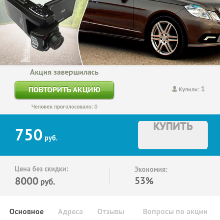
Акция завершилась
1
ПОВТОРИТЬ АКЦИЮ
Купили:
Человек проголосовало: 0
КУПИТЬ
750
руб.
Цена без скидки:
Экономия:
8000
53%
руб.
Основное
Адреса
Отзывы
Вопросы по акции