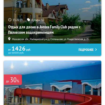
15:26:18
Купили:
10
Отдых для двоих в Avrora Family Club рядом с
Пяловским водохранилищем
Московская обл., Мытищинский р-н, д. Степаньково, ул. Рождественская, д. 25
1426
ПОДРОБНЕЕ
от
руб.
до
60600
руб.
30
%
до