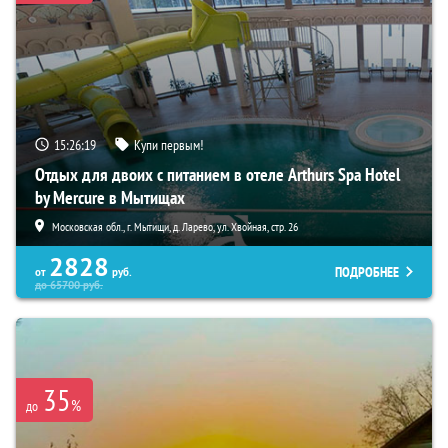
15:26:18
Купи первым!
Отдых для двоих с питанием в отеле Arthurs Spa Hotel
by Mercure в Мытищах
Московская обл., г. Мытищи, д. Ларево, ул. Хвойная, стр. 26
2828
ПОДРОБНЕЕ
от
руб.
до
65700
руб.
35
%
до