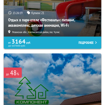
15:26:18
Купили:
21
Отдых в парк-отеле «Фестиваль»: питание,
аквакомплекс, детская анимация, Wi-Fi
Рязанская обл., Клепиковский район, пос. Чулис
3164
ПОДРОБНЕЕ
от
руб.
до
107880
руб.
48
%
до