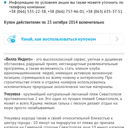
Информацию по условиям акции вы также можете уточнить по
телефону компании:
+38 (066) 535-22-38, +38 (066) 757-46-01, +38 (063) 635-37-51
Купон действителен по 23 октября 2014 включительно
Узнай, как воспользоваться купоном
«Вилла Индиго»
- это высококлассный сервис, уютная и душевная
обстановка, радушный прием, нестандартные развлекательные
программы, а также возможность стать членом клуба
единомышленников: людей, имеющих активную жизненную
позицию, стремящихся ко всему новому и интересному. При
строительстве отеля и отделке номеров использовались
исключительно природные экологически чистые материалы.
Учкуевка
- крупнейший натуральный песчаный пляж Севастополя
протяженностью 2 км. Это один из лучших пляжей Севастополя, а
может и всего Крыма: мелкая галька с песком делают отдых на
море просто незабываемым.
Учкуевка хороша также и своей относительной близостью к
центру города - 10 минут на маршрутке от пляжа до причала
катеров на Северной стороне Севастополя, еще 10 минут катером