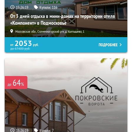
15:26:18
Купили:
116
От 3 дней отдыха в мини-домах на территории отеля
«Компонент» в Подмосковье
Московская обл., Солнечногорский р-н, д. Колтышево, 1
2053
ПОДРОБНЕЕ
от
руб.
до
67400
руб.
64
%
до
15:26:18
Купили:
7