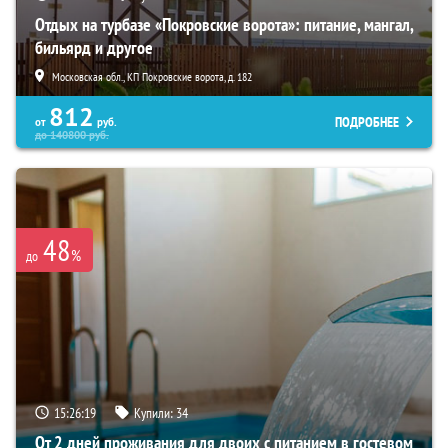
Отдых на турбазе «Покровские ворота»: питание, мангал,
бильярд и другое
Московская обл., КП Покровские ворота, д. 182
812
ПОДРОБНЕЕ
от
руб.
до
140800
руб.
48
%
до
15:26:18
Купили:
34
От 2 дней проживания для двоих с питанием в гостевом