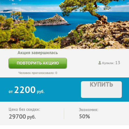
Акция завершилась
13
ПОВТОРИТЬ АКЦИЮ
Купили:
Человек проголосовало: 0
КУПИТЬ
2200
от
руб.
Цена без скидки:
Экономия:
29700
50%
руб.