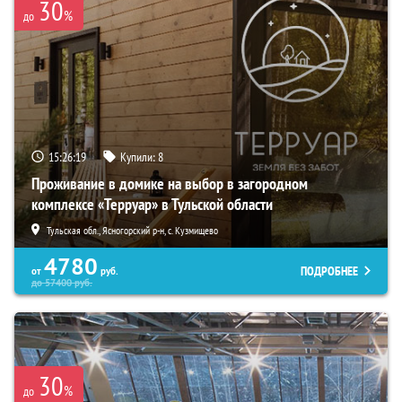
30
%
до
15:26:18
Купили:
8
Проживание в домике на выбор в загородном
комплексе «Терруар» в Тульской области
Тульская обл., Ясногорский р-н, с. Кузмищево
4780
ПОДРОБНЕЕ
от
руб.
до
57400
руб.
30
%
до