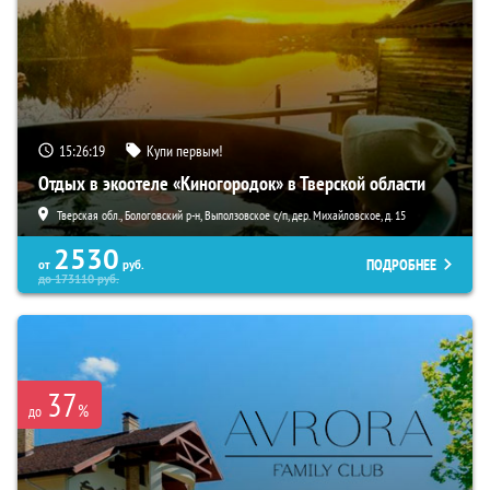
15:26:18
Купи первым!
Отдых в экоотеле «Киногородок» в Тверской области
Тверская обл., Бологовский р-н, Выползовское с/п, дер. Михайловское, д. 15
2530
ПОДРОБНЕЕ
от
руб.
до
173110
руб.
37
%
до