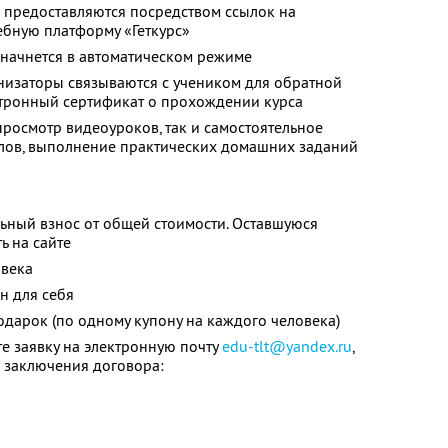
 предоставляются посредством ссылок на
ебную платформу «Геткурс»
 начнется в автоматическом режиме
низаторы связываются с учеником для обратной
ктронный сертификат о прохождении курса
просмотр видеоуроков, так и самостоятельное
лов, выполнение практических домашних заданий
ьный взнос от общей стоимости. Оставшуюся
ь на сайте
овека
н для себя
одарок (по одному купону на каждого человека)
те заявку на электронную почту
edu-tlt@yandex.ru
,
 заключения договора: