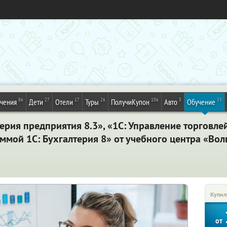
86
27
17
26
106
3
33
ечения
Дети
Отели
Туры
ПолучиКупон
Авто
Обучение
ерия предприятия 8.3», «1С: Управление торговлей
ммой 1С: Бухгалтерия 8» от учебного центра «Во
Купил
от