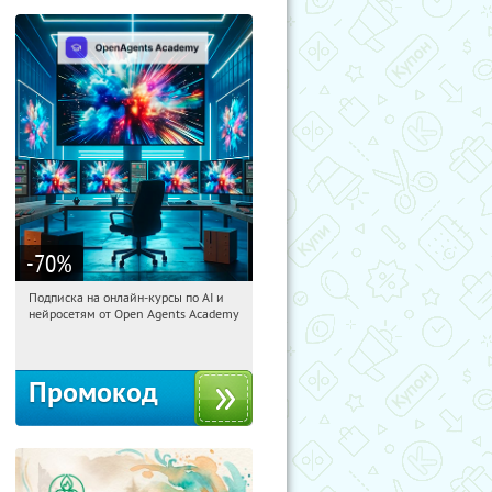
-70
%
Подписка на онлайн-курсы по AI и
18:19:52
Получили:
18
нейросетям от Open Agents Academy
Россия
Промокод