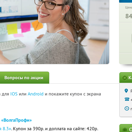
Цена
8
Вопросы по акции
К
а для
IOS
или
Android
и покажите купон с экрана
а
«ВолгаПрофи»
я 8.3»
. Купон за 390р. и доплата на сайте: 420р.
О