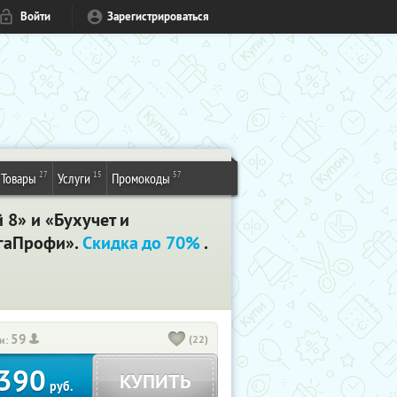
Войти
Зарегистрироваться
27
15
57
Товары
Услуги
Промокоды
 8» и «Бухучет и
лгаПрофи».
Скидка до 70%
.
59
(22)
и:
390
КУПИТЬ
руб.