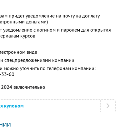
 вам придет уведомление на почту на доплату
ектронными деньгами)
т уведомление с логином и паролем для открытия
териалам курсов
электронном виде
ими спецпредложениями компании
 можно уточнить по телефонам компании:
9-33-60
а 2024 включительно
ся купоном
НИИ