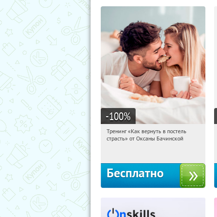
-100
%
Тренинг «Как вернуть в постель
18:19:52
Получили:
13
страсть» от Оксаны Бачинской
Россия
Бесплатно