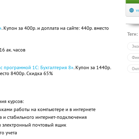
v
»
. Купон за 400р. и доплата на сайте: 440р. вместо
Теги:
Эко
16 ак. часов
Фин
с программой 1С: Бухгалтерия 8»
. Купон за 1440р.
Онл
место 8400р. Скидка 65%
ия курсов:
ыками работы на компьютере и в интернете
а и стабильного интернет-подключения
н электронный почтовый ящик
го учета