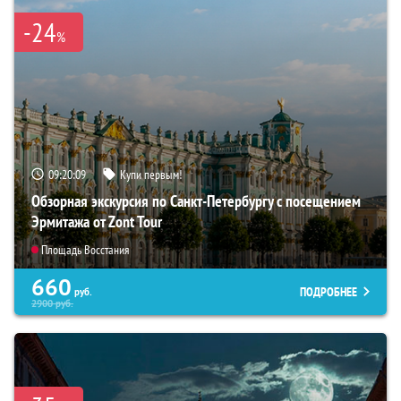
-24
%
09:20:08
Купи первым!
Обзорная экскурсия по Санкт-Петербургу с посещением
Эрмитажа от Zont Tour
Площадь Восстания
660
ПОДРОБНЕЕ
руб.
2900
руб.