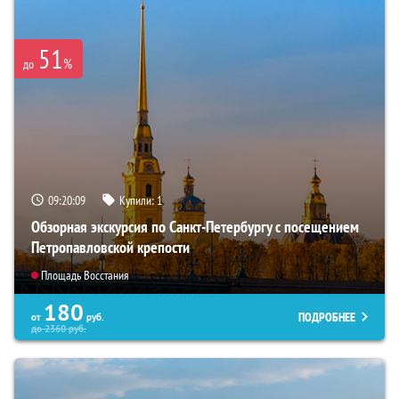
51
%
до
09:20:08
Купили:
1
Обзорная экскурсия по Санкт-Петербургу с посещением
Петропавловской крепости
Площадь Восстания
180
ПОДРОБНЕЕ
от
руб.
до
2360
руб.