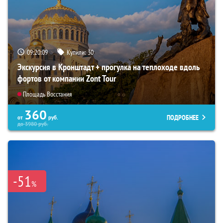
09:20:08
Купили:
30
Экскурсия в Кронштадт + прогулка на теплоходе вдоль
фортов от компании Zont Tour
Площадь Восстания
360
ПОДРОБНЕЕ
от
руб.
до
3980
руб.
-51
%