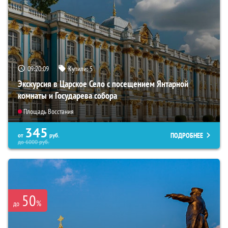
09:20:08
Купили:
5
Экскурсия в Царское Село с посещением Янтарной
комнаты и Государева собора
Площадь Восстания
345
ПОДРОБНЕЕ
от
руб.
до
6000
руб.
50
%
до