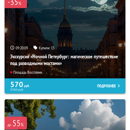
-35
%
09:20:08
Купили:
15
Экскурсия «Ночной Петербург: магическое путешествие
под разводными мостами»
Площадь Восстания
570
ПОДРОБНЕЕ
руб.
3780
руб.
55
%
до