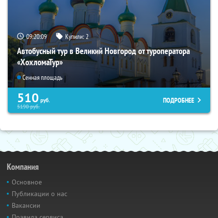
09:20:08
Купили:
2
Автобусный тур в Великий Новгород от туроператора
«ХохломаТур»
Сенная площадь
510
ПОДРОБНЕЕ
руб.
5190
руб.
Компания
Основное
Публикации о нас
Вакансии
Правила сервиса