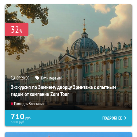
-32
%
09:20:08
Купи первым!
Экскурсия по Зимнему дворцу Эрмитажа с опытным
гидом от компании Zont Tour
Площадь Восстания
710
ПОДРОБНЕЕ
руб.
3500
руб.