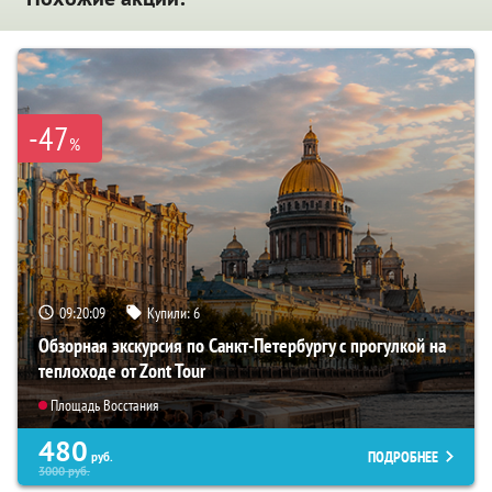
-47
%
09:20:08
Купили:
6
Обзорная экскурсия по Санкт-Петербургу с прогулкой на
теплоходе от Zont Tour
Площадь Восстания
480
ПОДРОБНЕЕ
руб.
3000
руб.