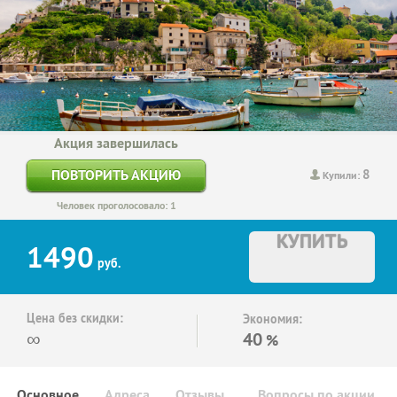
Акция завершилась
8
ПОВТОРИТЬ АКЦИЮ
Купили:
Человек проголосовало: 1
КУПИТЬ
1490
руб.
Цена без скидки:
Экономия:
∞
40
%
Основное
Адреса
Отзывы
Вопросы по акции