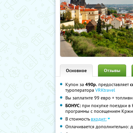
Основное
Отзывы
Купон за
490р.
предоставляет
с
туроператора
VRKtravel
Вы заплатите 99 евро + топлив
БОНУС:
при покупке поездки в 
программы с посещением Кржиж
В стоимость
входит:
Оплачивается дополнительно: 