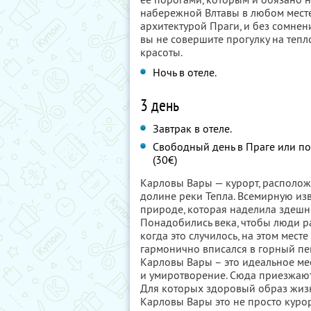
набережной Влтавы в любом мест
архитектурой Праги, и без сомнени
вы не совершите прогулку на тепло
красоты.
Ночь в отеле.
3 день
Завтрак в отеле.
Свободный день в Праге или п
(30€)
Карловы Вары — курорт, располож
долине реки Тепла. Всемирную из
природе, которая наделила здеш
Понадобились века, чтобы люди р
когда это случилось, на этом мест
гармонично вписался в горный пе
Карловы Вары – это идеальное мес
и умиротворение. Сюда приезжают 
Для которых здоровый образ жизни
Карловы Вары это не просто курор