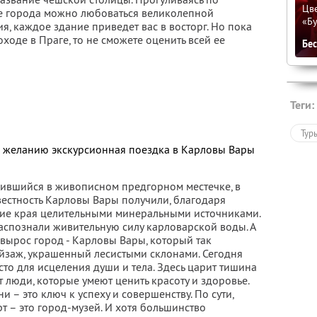
Цве
е города можно любоваться великолепной
«Бу
я, каждое здание приведет вас в восторг. Но пока
ходе в Праге, то не сможете оценить всей ее
Бе
Теги:
Тур
о желанию экскурсионная поездка в Карловы Вары
ившийся в живописном предгорном местечке, в
вестность Карловы Вары получили, благодаря
ние края целительными минеральными источниками.
аспознали живительную силу карловарской воды. А
е вырос город - Карловы Вары, который так
йзаж, украшенный лесистыми склонами. Сегодня
то для исцеления души и тела. Здесь царит тишина
люди, которые умеют ценить красоту и здоровье.
 – это ключ к успеху и совершенству. По сути,
т – это город-музей. И хотя большинство