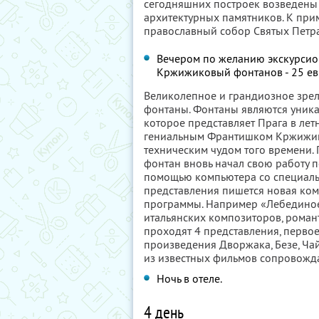
сегодняшних построек возведены 
архитектурных памятников. К прим
православный собор Святых Петра
Вечером по желанию экскурсио
Кржижиковый фонтанов - 25 е
Великолепное и грандиозное зре
фонтаны. Фонтаны являются уника
которое представляет Прага в лет
гениальным Франтишком Кржижико
техническим чудом того времени. 
фонтан вновь начал свою работу п
помощью компьютера со специаль
представления пишется новая ком
программы. Например «Лебединое
итальянских композиторов, романт
проходят 4 представления, первое
произведения Дворжака, Безе, Чай
из известных фильмов сопровожд
Ночь в отеле.
4 день