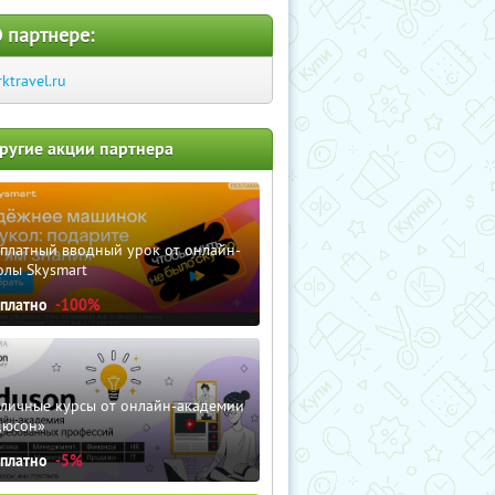
 партнере:
rktravel.ru
ругие акции партнера
сплатный вводный урок от онлайн-
олы Skysmart
сплатно
-100%
зличные курсы от онлайн-академии
дюсон»
сплатно
-5%