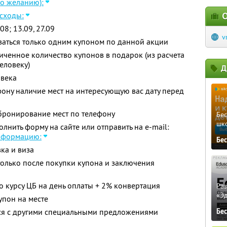
по желанию):
сходы:
О
08; 13.09, 27.09
v
ваться только одним купоном по данной акции
ченное количество купонов в подарок (из расчета
еловеку)
Д
овека
фону наличие мест на интересующую вас дату перед
ронирование мест по телефону
Бе
шк
нить форму на сайте или отправить на e-mail:
нформацию:
Бе
ка и виза
олько после покупки купона и заключения
о курсу ЦБ на день оплаты + 2% конвертация
Ра
«Э
упон на месте
тся с другими специальными предложениями
Бе