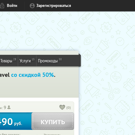
Войти
Зарегистрироваться
28
15
58
Товары
Услуги
Промокоды
avel
со скидкой 50%
.
9
(0)
и:
490
КУПИТЬ
руб.
 без скидки: