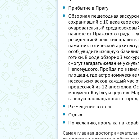
Прибытие в Прагу
Обзорная пешеходная экскурсия
сохранивший с 10 века свое с
очаровательный средневековый
начнете от Пражского града – 
резиденцией чешских правителе
памятник готической архитект
особ, увидите изящную базилик
готики. В ходе обзорной экскур
смогут загадать желание у скул
Непомуцкого. Пройдя по извили
площади, где астрономические 
нескольких веков каждый час о
процессией из 12 апостолов. О
монумент Яну Гусу и церковь М
главную площадь нового город
Размещение в отеле
Отдых.
По желанию, прогулка на корабл
Самая главная достопримечательно
ее порогами, которым и обязано 