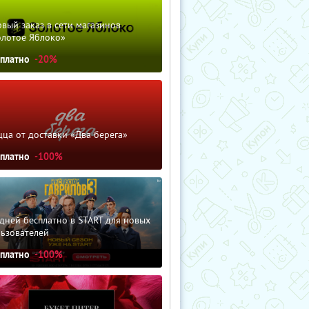
вый заказ в сети магазинов
олотое Яблоко»
сплатно
-20%
ца от доставки «Два берега»
сплатно
-100%
дней бесплатно в START для новых
льзователей
сплатно
-100%