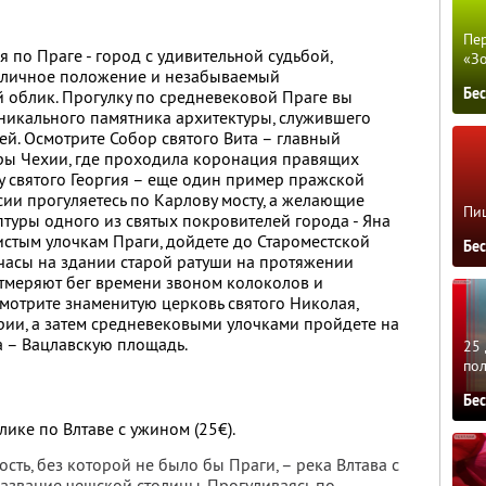
Пер
 по Праге - город с удивительной судьбой,
«З
толичное положение и незабываемый
Бе
 облик. Прогулку по средневековой Праге вы
уникального памятника архитектуры, служившего
й. Осмотрите Собор святого Вита – главный
уры Чехии, где проходила коронация правящих
у святого Георгия – еще один пример пражской
сии прогуляетесь по Карлову мосту, а желающие
Пиц
ьптуры одного из святых покровителей города - Яна
стым улочкам Праги, дойдете до Староместской
Бе
часы на здании старой ратуши на протяжении
тмеряют бег времени звоном колоколов и
смотрите знаменитую церковь святого Николая,
арии, а затем средневековыми улочками пройдете на
а – Вацлавскую площадь.
25 
по
Бе
ике по Влтаве с ужином (25€).
сть, без которой не было бы Праги, – река Влтава с
название чешской столицы. Прогуливаясь по