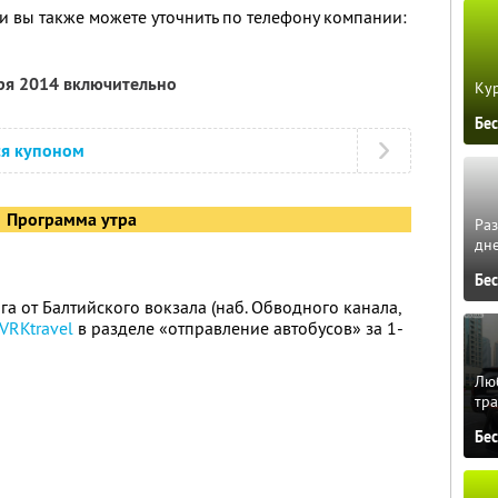
 вы также можете уточнить по телефону компании:
бря 2014 включительно
Кур
Бе
ся купоном
Программа утра
Ра
дне
Бе
а от Балтийского вокзала (наб. Обводного канала,
VRKtravel
в разделе «отправление автобусов» за 1-
Люб
тра
Бе