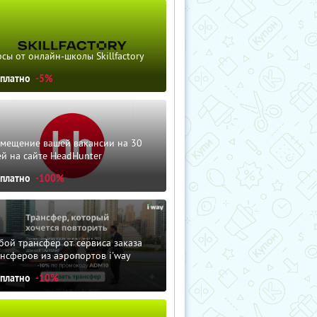
сы от онлайн-школы Skillfactory
сплатно
-5%
змещение вашей вакансии на 30
й на сайте HeadHunter
сплатно
-100%
ой трансфер от сервиса заказа
нсферов из аэропортов i'way
сплатно
-10%