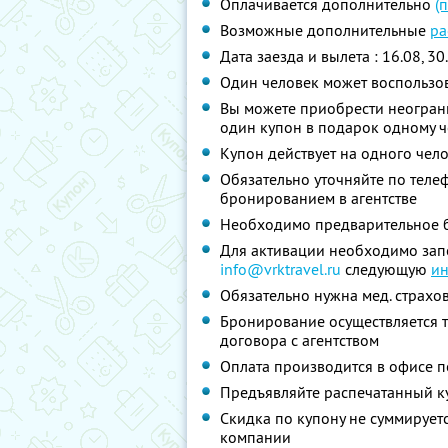
Оплачивается дополнительно
(
Возможные дополнительные
ра
Дата заезда и вылета : 16.08, 30.
Один человек может воспользо
Вы можете приобрести неограни
один купон в подарок одному ч
Купон действует на одного чел
Обязательно уточняйте по теле
бронированием в агентстве
Необходимо предварительное б
Для активации необходимо запол
info@vrktravel.ru
следующую
и
Обязательно нужна мед. страхов
Бронирование осуществляется т
договора с агентством
Оплата производится в офисе п
Предъявляйте распечатанный к
Скидка по купону не суммируе
компании