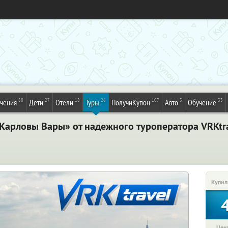
88
27
18
26
107
3
33
ечения
Дети
Отели
Туры
ПолучиКупон
Авто
Обучение
 Карловы Вары» от надежного туроператора VRKtr
Купил
Цена