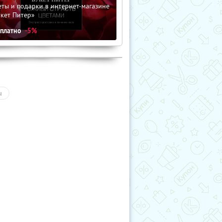
ты и подарки в интернет-магазине
кет Питер»
сплатно
-5%
ы