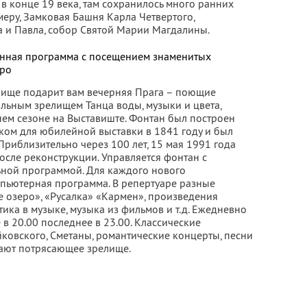
в конце 19 века, там сохранилось много ранних
еру, Замковая Башня Карла Четвертого,
 и Павла, собор Святой Марии Магдалины.
нная программа с посещением знаменитых
вро
лище подарит вам вечерняя Прага – поющие
льным зрелищем Танца воды, музыки и цвета,
нем сезоне на Выставиште. Фонтан был построен
м для юбилейной выставки в 1841 году и был
Приблизительно через 100 лет, 15 мая 1991 года
осле реконструкции. Управляется фонтан с
ной программой. Для каждого нового
пьютерная программа. В репертуаре разные
 озеро», «Русалка» «Кармен», произведения
ика в музыке, музыка из фильмов и т.д. Ежедневно
 в 20.00 последнее в 23.00. Классические
ковского, Сметаны, романтические концерты, песни
ают потрясающее зрелище.