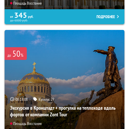
Площадь Восстания
345
ПОДРОБНЕЕ
от
руб.
до
6000
руб.
50
%
до
08:18:06
Купили:
29
Экскурсия в Кронштадт + прогулка на теплоходе вдоль
фортов от компании Zont Tour
Площадь Восстания