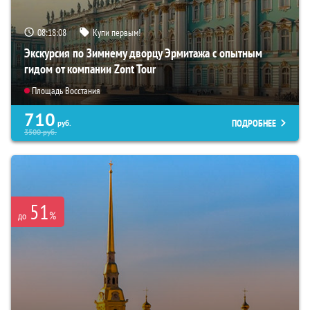
08:18:06
Купи первым!
Экскурсия по Зимнему дворцу Эрмитажа с опытным
гидом от компании Zont Tour
Площадь Восстания
710
ПОДРОБНЕЕ
руб.
3500
руб.
51
%
до