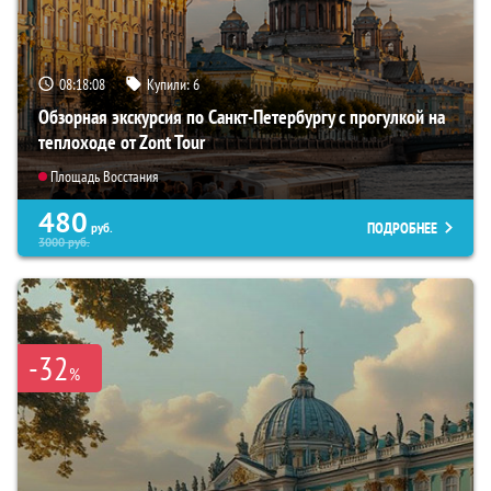
08:18:06
Купили:
6
Обзорная экскурсия по Санкт-Петербургу с прогулкой на
теплоходе от Zont Tour
Площадь Восстания
480
ПОДРОБНЕЕ
руб.
3000
руб.
-32
%