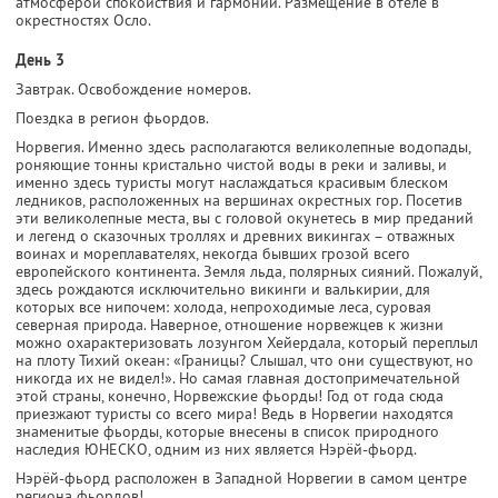
атмосферой спокойствия и гармонии. Размещение в отеле в
окрестностях Осло.
День 3
Завтрак. Освобождение номеров.
Поездка в регион фьордов.
Норвегия. Именно здесь располагаются великолепные водопады,
роняющие тонны кристально чистой воды в реки и заливы, и
именно здесь туристы могут наслаждаться красивым блеском
ледников, расположенных на вершинах окрестных гор. Посетив
эти великолепные места, вы с головой окунетесь в мир преданий
и легенд о сказочных троллях и древних викингах – отважных
воинах и мореплавателях, некогда бывших грозой всего
европейского континента. Земля льда, полярных сияний. Пожалуй,
здесь рождаются исключительно викинги и валькирии, для
которых все нипочем: холода, непроходимые леса, суровая
северная природа. Наверное, отношение норвежцев к жизни
можно охарактеризовать лозунгом Хейердала, который переплыл
на плоту Тихий океан: «Границы? Слышал, что они существуют, но
никогда их не видел!». Но самая главная достопримечательной
этой страны, конечно, Норвежские фьорды! Год от года сюда
приезжают туристы со всего мира! Ведь в Норвегии находятся
знаменитые фьорды, которые внесены в список природного
наследия ЮНЕСКО, одним из них является Нэрёй-фьорд.
Нэрёй-фьорд расположен в Западной Норвегии в самом центре
региона фьордов!