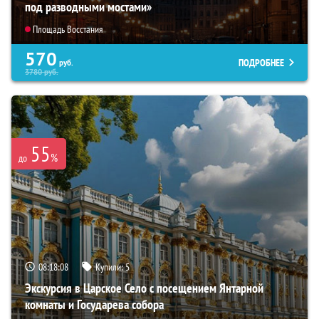
под разводными мостами»
Площадь Восстания
570
ПОДРОБНЕЕ
руб.
3780
руб.
55
%
до
08:18:06
Купили:
5
Экскурсия в Царское Село с посещением Янтарной
комнаты и Государева собора