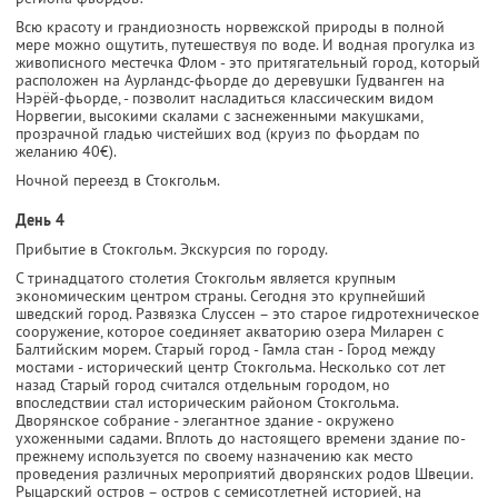
Всю красоту и грандиозность норвежской природы в полной
мере можно ощутить, путешествуя по воде. И водная прогулка из
живописного местечка Флом - это притягательный город, который
расположен на Аурландс-фьорде до деревушки Гудванген на
Нэрёй-фьорде, - позволит насладиться классическим видом
Норвегии, высокими скалами с заснеженными макушками,
прозрачной гладью чистейших вод (круиз по фьордам по
желанию 40€).
Ночной переезд в Стокгольм.
День 4
Прибытие в Стокгольм. Экскурсия по городу.
С тринадцатого столетия Стокгольм является крупным
экономическим центром страны. Сегодня это крупнейший
шведский город. Развязка Слуссен – это старое гидротехническое
сооружение, которое соединяет акваторию озера Миларен с
Балтийским морем. Старый город - Гамла стан - Город между
мостами - исторический центр Стокгольма. Несколько сот лет
назад Старый город считался отдельным городом, но
впоследствии стал историческим районом Стокгольма.
Дворянское собрание - элегантное здание - окружено
ухоженными садами. Вплоть до настоящего времени здание по-
прежнему используется по своему назначению как место
проведения различных мероприятий дворянских родов Швеции.
Рыцарский остров – остров с семисотлетней историей, на