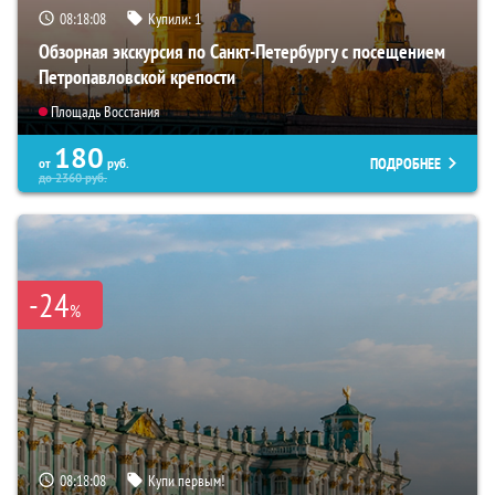
08:18:06
Купили:
1
Обзорная экскурсия по Санкт-Петербургу с посещением
Петропавловской крепости
Площадь Восстания
180
ПОДРОБНЕЕ
от
руб.
до
2360
руб.
-24
%
08:18:06
Купи первым!