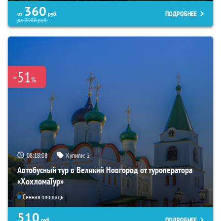
360
ПОДРОБНЕЕ
от
руб.
до
3980
руб.
-51
%
08:18:06
Купили:
2
Автобусный тур в Великий Новгород от туроператора
«ХохломаТур»
Сенная площадь
510
ПОДРОБНЕЕ
руб.