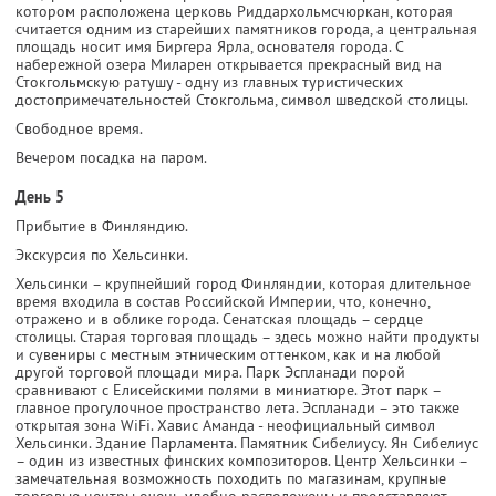
котором расположена церковь Риддархольмсчюркан, которая
считается одним из старейших памятников города, а центральная
площадь носит имя Биргера Ярла, основателя города. С
набережной озера Миларен открывается прекрасный вид на
Стокгольмскую ратушу - одну из главных туристических
достопримечательностей Стокгольма, символ шведской столицы.
Свободное время.
Вечером посадка на паром.
День 5
Прибытие в Финляндию.
Экскурсия по Хельсинки.
Хельсинки – крупнейший город Финляндии, которая длительное
время входила в состав Российской Империи, что, конечно,
отражено и в облике города. Сенатская площадь – сердце
столицы. Старая торговая площадь – здесь можно найти продукты
и сувениры с местным этническим оттенком, как и на любой
другой торговой площади мира. Парк Эспланади порой
сравнивают с Елисейскими полями в миниатюре. Этот парк –
главное прогулочное пространство лета. Эспланади – это также
открытая зона WiFi. Хавис Аманда - неофициальный символ
Хельсинки. Здание Парламента. Памятник Сибелиусу. Ян Сибелиус
– один из известных финских композиторов. Центр Хельсинки –
замечательная возможность походить по магазинам, крупные