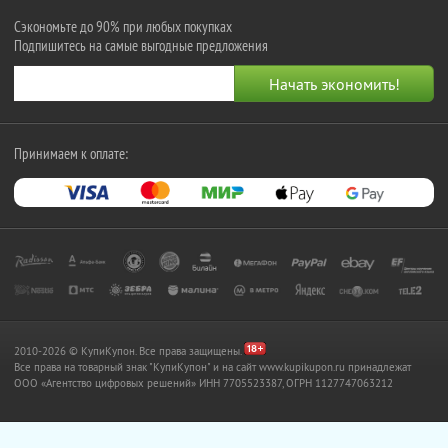
Сэкономьте до 90% при любых покупках
Подпишитесь на самые выгодные предложения
Принимаем к оплате:
2010-2026 © КупиКупон. Все права защищены.
Все права на товарный знак "КупиКупон" и на сайт www.kupikupon.ru принадлежат
OOO «Агентство цифровых решений» ИНН 7705523387, ОГРН 1127747063212