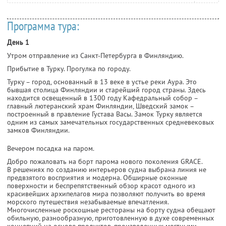
Программа тура:
День 1
Утром отправление из Санкт-Петербурга в Финляндию.
Прибытие в Турку. Прогулка по городу.
Турку – город, основанный в 13 веке в устье реки Аура. Это
бывшая столица Финляндии и старейший город страны. Здесь
находится освещенный в 1300 году Кафедральный собор –
главный лютеранский храм Финляндии, Шведский замок –
построенный в правление Густава Васы. Замок Турку является
одним из самых замечательных государственных средневековых
замков Финляндии.
Вечером посадка на паром.
Добро пожаловать на борт парома нового поколения GRACE.
В решениях по созданию интерьеров судна выбрана линия не
предвзятого восприятия и модерна. Обширные оконные
поверхности и беспрепятственный обзор красот одного из
красивейших архипелагов мира позволяют получить во время
морского путешествия незабываемые впечатления.
Многочисленные роскошные рестораны на борту судна обещают
обильную, разнообразную, приготовленную в духе современных