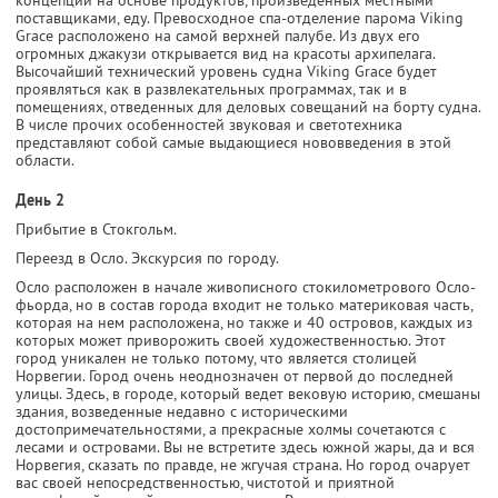
концепций на основе продуктов, произведенных местными
поставщиками, еду. Превосходное спа-отделение парома Viking
Grace расположено на самой верхней палубе. Из двух его
огромных джакузи открывается вид на красоты архипелага.
Высочайший технический уровень судна Viking Grace будет
проявляться как в развлекательных программах, так и в
помещениях, отведенных для деловых совещаний на борту судна.
В числе прочих особенностей звуковая и светотехника
представляют собой самые выдающиеся нововведения в этой
области.
День 2
Прибытие в Стокгольм.
Переезд в Осло. Экскурсия по городу.
Осло расположен в начале живописного стокилометрового Осло-
фьорда, но в состав города входит не только материковая часть,
которая на нем расположена, но также и 40 островов, каждых из
которых может приворожить своей художественностью. Этот
город уникален не только потому, что является столицей
Норвегии. Город очень неоднозначен от первой до последней
улицы. Здесь, в городе, который ведет вековую историю, смешаны
здания, возведенные недавно с историческими
достопримечательностями, а прекрасные холмы сочетаются с
лесами и островами. Вы не встретите здесь южной жары, да и вся
Норвегия, сказать по правде, не жгучая страна. Но город очарует
вас своей непосредственностью, чистотой и приятной