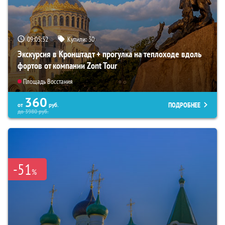
09:05:51
Купили:
30
Экскурсия в Кронштадт + прогулка на теплоходе вдоль
фортов от компании Zont Tour
Площадь Восстания
360
ПОДРОБНЕЕ
от
руб.
до
3980
руб.
-51
%