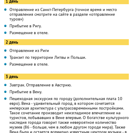
1 день
Отправление из Санкт-Петербурга (точное время и место
отправления смотрите на сайте в разделе «отправление
туров»)
Прибытие в Ригу.
Размещение в отеле.
2 день
Отправление из Риги
Транзит по территории Литвы и Польши.
Размещение в отеле.
3 день
Завтрак. Отправление в Австрию.
Прибытие в Вену.
Пешеходная экскурсия по городу (дополнительная плата 10
евро). Вена - удивительный город, в котором сочетается
имперская архитектура с ультрасовременными постройками.
Такое сочетание производит неизгладимое впечатление на
туристов, побывавших в Вене впервые. О богатстве культурного
наследия города говорит также невероятное количество
музеев (86 - больше, чем в любом другом городе мира). Также
Вена была и остается всемирно известным центром музыки - в