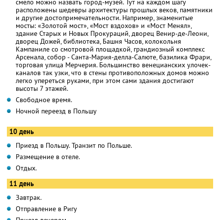
смело можно назвать город-музей. Тут на каждом шагу
расположены шедевры архитектуры прошлых веков, памятники
и другие достопримечательности. Например, знаменитые
мосты: «Золотой мост», «Мост вздохов» и «Мост Менял»,
здание Старых и Новых Прокураций, дворец Венир-де-Леони,
дворец Дожей, библиотека, Башня Часов, колокольня
Кампаниле со смотровой площадкой, грандиозный комплекс
Арсенала, собор - Санта-Мария-делла-Салюте, базилика Фрари,
торговая улица Мерчерия. Большинство венецианских улочек-
каналов так узки, что в стены противоположных домов можно
легко упереться руками, при этом сами здания достигают
высоты 7 этажей.
Свободное время.
Ночной переезд в Польшу
10 день
Приезд в Польшу. Транзит по Польше.
Размещение в отеле.
Отдых.
11 день
Завтрак.
Отправление в Ригу