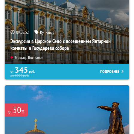
09:05:51
Купили:
5
Экскурсия в Царское Село с посещением Янтарной
комнаты и Государева собора
Площадь Восстания
345
ПОДРОБНЕЕ
от
руб.
до
6000
руб.
50
%
до