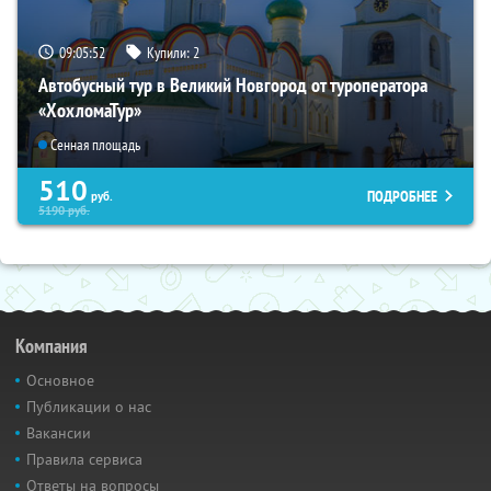
09:05:51
Купили:
2
Автобусный тур в Великий Новгород от туроператора
«ХохломаТур»
Сенная площадь
510
ПОДРОБНЕЕ
руб.
5190
руб.
Компания
Основное
Публикации о нас
Вакансии
Правила сервиса
Ответы на вопросы