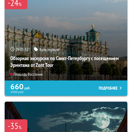
-24
%
09:05:51
Купи первым!
Обзорная экскурсия по Санкт-Петербургу с посещением
Эрмитажа от Zont Tour
Площадь Восстания
660
ПОДРОБНЕЕ
руб.
2900
руб.
-35
%