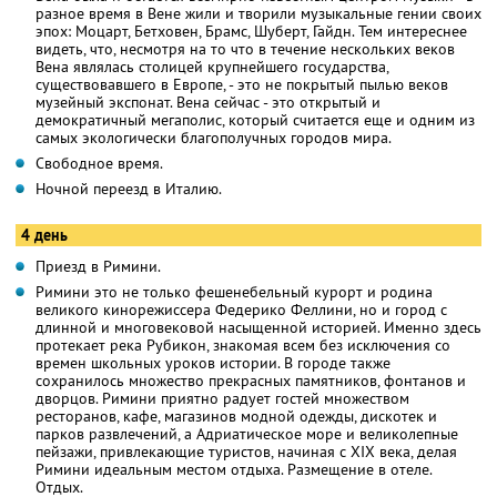
разное время в Вене жили и творили музыкальные гении своих
эпох: Моцарт, Бетховен, Брамс, Шуберт, Гайдн. Тем интереснее
видеть, что, несмотря на то что в течение нескольких веков
Вена являлась столицей крупнейшего государства,
существовавшего в Европе, - это не покрытый пылью веков
музейный экспонат. Вена сейчас - это открытый и
демократичный мегаполис, который считается еще и одним из
самых экологически благополучных городов мира.
Свободное время.
Ночной переезд в Италию.
4 день
Приезд в Римини.
Римини это не только фешенебельный курорт и родина
великого кинорежиссера Федерико Феллини, но и город с
длинной и многовековой насыщенной историей. Именно здесь
протекает река Рубикон, знакомая всем без исключения со
времен школьных уроков истории. В городе также
сохранилось множество прекрасных памятников, фонтанов и
дворцов. Римини приятно радует гостей множеством
ресторанов, кафе, магазинов модной одежды, дискотек и
парков развлечений, а Адриатическое море и великолепные
пейзажи, привлекающие туристов, начиная с XIX века, делая
Римини идеальным местом отдыха. Размещение в отеле.
Отдых.