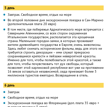
5 день
Завтрак. Свободное время, отдых на море
Во второй половине дня экскурсионная поездка в Сан-Марино
(дополнительная плата 20 евро)
В том месте, где побережье Адриатического моря встречается с
Северными Апеннинами, со всех сторон окруженная
Итальянским государством, располагается эта крошечная
страна. Маленькие городки-замки, в которых проживают
жители древнейшего государства в Европе, очень живописны.
Здесь любят снимать исторические фильмы, ведь для этого не
требуется строить декорации – ими служат прекрасно
сохранившиеся крепости и пейзажи невероятной красоты.
Именно для того, чтобы полюбоваться этой красотой, а также
для того, чтобы почувствовать тот дух свободы, который
позволяет этой карликовой республике вот уже на протяжении
16 веков оставаться независимой, сюда приезжает более 3
миллионов туристов ежегодно. Возвращение в отель.
6 день
Завтрак
Свободное время, отдых на море
Экскурсионная поездка во Флоренцию (доп. плата 35 евро +
въездная пошлина 5 евро)