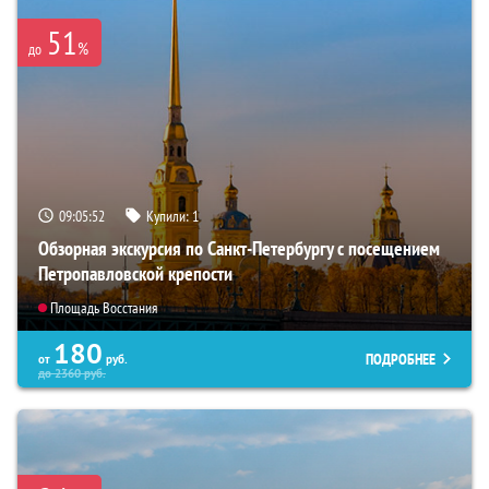
51
%
до
09:05:51
Купили:
1
Обзорная экскурсия по Санкт-Петербургу с посещением
Петропавловской крепости
Площадь Восстания
180
ПОДРОБНЕЕ
от
руб.
до
2360
руб.