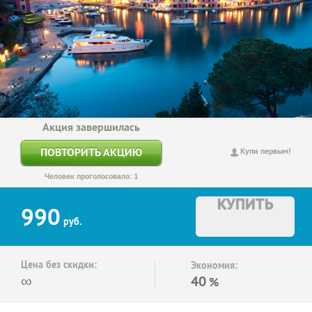
Акция завершилась
ПОВТОРИТЬ АКЦИЮ
Купи первым!
Человек проголосовало: 1
КУПИТЬ
990
руб.
Цена без скидки:
Экономия:
∞
40
%