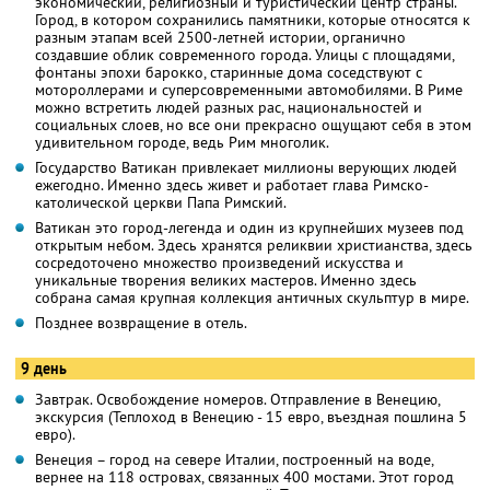
экономический, религиозный и туристический центр страны.
Город, в котором сохранились памятники, которые относятся к
разным этапам всей 2500-летней истории, органично
создавшие облик современного города. Улицы с площадями,
фонтаны эпохи барокко, старинные дома соседствуют с
мотороллерами и суперсовременными автомобилями. В Риме
можно встретить людей разных рас, национальностей и
социальных слоев, но все они прекрасно ощущают себя в этом
удивительном городе, ведь Рим многолик.
Государство Ватикан привлекает миллионы верующих людей
ежегодно. Именно здесь живет и работает глава Римско-
католической церкви Папа Римский.
Ватикан это город-легенда и один из крупнейших музеев под
открытым небом. Здесь хранятся реликвии христианства, здесь
сосредоточено множество произведений искусства и
уникальные творения великих мастеров. Именно здесь
собрана самая крупная коллекция античных скульптур в мире.
Позднее возвращение в отель.
9 день
Завтрак. Освобождение номеров. Отправление в Венецию,
экскурсия (Теплоход в Венецию - 15 евро, въездная пошлина 5
евро).
Венеция – город на севере Италии, построенный на воде,
вернее на 118 островах, связанных 400 мостами. Этот город