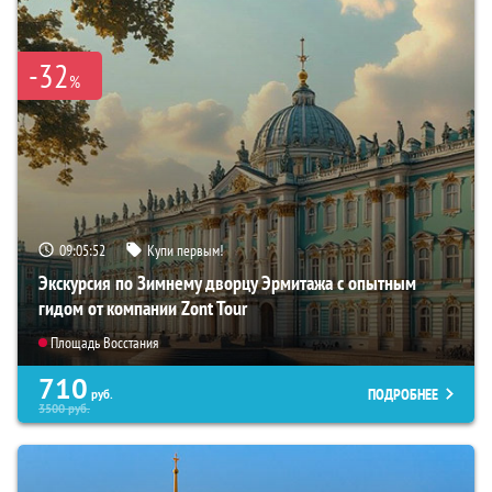
-32
%
09:05:51
Купи первым!
Экскурсия по Зимнему дворцу Эрмитажа с опытным
гидом от компании Zont Tour
Площадь Восстания
710
ПОДРОБНЕЕ
руб.
3500
руб.