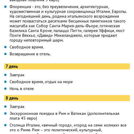
Флоренция - это, без преувеличения, архитектурная,
художественная и культурная сокровищница Италии, Европы.
На сегодняшний день, родина итальянского возрождения
может похвастаться десятками бесценных памятников такого
масштаба как Собор Санта-Мария-дель-Фьоре, готическая
базилика Санта Кроче, палаццо Питти, галерея Уффици, мост
Понте Веккьо, «Давид» Микеланджело, которые придают
городу неповторимый шарм.
Свободное время.
Возвращение в отель.
7 день
Завтрак
Свободное время, отдых на море
Ночь в отеле
8 день
Завтрак
Экскурсионная поездка в Рим и Ватикан (дополнительная
плата 45 евро)
Столица Италии, «вечный город», «город на семи холмах» все
это о Риме. Рим – это политический, культурный,