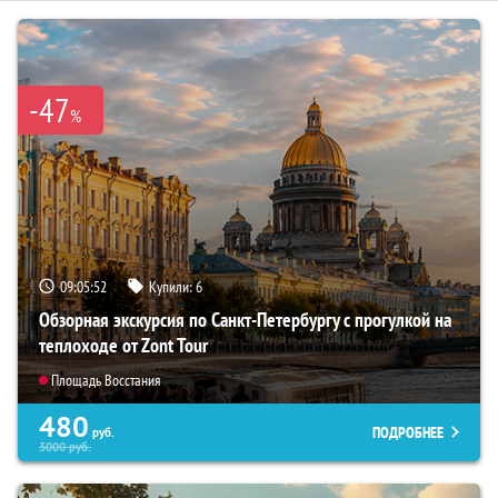
-47
%
09:05:51
Купили:
6
Обзорная экскурсия по Санкт-Петербургу с прогулкой на
теплоходе от Zont Tour
Площадь Восстания
480
ПОДРОБНЕЕ
руб.
3000
руб.