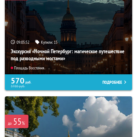
09:05:51
Купили:
15
Экскурсия «Ночной Петербург: магическое путешествие
под разводными мостами»
Площадь Восстания
570
ПОДРОБНЕЕ
руб.
3780
руб.
55
%
до