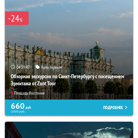
-24
%
04:59:46
Купи первым!
Обзорная экскурсия по Санкт-Петербургу с посещением
Эрмитажа от Zont Tour
Площадь Восстания
660
ПОДРОБНЕЕ
руб.
2900
руб.