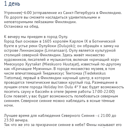
1 день
Утреннее(~6:00 )отправление из Санкт-Петербурга в Финляндию.
По дороге вы сможете насладиться удивительными и
неповторимыми пейзажами Финляндии.
Остановка на обед.
К вечеру мы приедем в город Оулу.
Город был основан в 1605 королём Карлом IX в Ботнической
бухте в устье реки Оулуйоки (Oulujoki); он обращён к замку на
острове Линнансаари (Linnansaari). Оулу является культурной
столицей северной Финляндии. Здесь живёт множество
художников, писателей и музыкантов, включая «кричащий хор»
Миескуоро Хуутайат (Mieskuoro Huutajat), известный по-другому
как «Кричащие Мужчины». В городе множество музеев, в том
числе впечатляющий Тиедекескус Теитомаа (Tiedekeskus
Tietomaa), первый в Финляндии научный центр, в котором
проводятся тематические выставки круглый год. Размещение в
лучшем отеле города Holiday Inn Oulu 4* У вас будет возможность
посетить сауну и бассейн в отеле (время работы 17:00-22:00)
Если повезёт, у вас будет возможность полюбоваться северным
сиянием. Северное сияние можно наблюдать в ясные тёмные
ночи.
Лучшее время для наблюдения Северного Сияния - с 21:00 до
23:30 вечера.
Так что же это за призрачное сияние в небе? Фины называют его