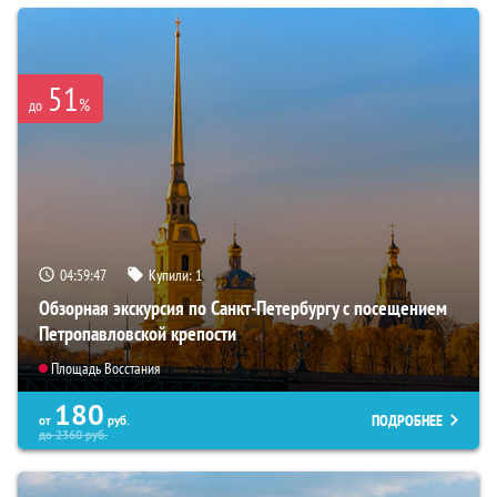
51
%
до
04:59:46
Купили:
1
Обзорная экскурсия по Санкт-Петербургу с посещением
Петропавловской крепости
Площадь Восстания
180
ПОДРОБНЕЕ
от
руб.
до
2360
руб.