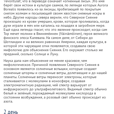
'revontulet', что в переводе означает «огненные лисы». Это имя
берёт свои истоки в культуре саамов, по легенде которых Aurora
Borealis появилось из-за лисицы, пробегающей по покрытым
снегом холмам и посылающей своим хвостом снежные искры в
небо. Другие народы севера верили, что Северное Сияние
произошло из крови умерших, крови, которая проливалась, когда
духи играли в мяч или катались на лошадях в загробном мире.
Ещё одна легенда гласит, что это явление происходит, когда сам
Тор мечет молнии в Вяинямёинен (Väinämöinen), героя великого
финского эпоса Калевала. На самом деле, от Сибири до
Шотландии и на великих равнинах Америки, каждая культура, в
которой эти чарующие огни появляются, создавала свою
мифологию для объяснения Сияния. Его окружает столько же
преданий, сколько Солнце и Луну.
Наука дала нам объяснение не менее красивое, чем
мифологическое. Причиной появления Северного Сияния в
основном являются солнечные вспышки, которые создают
солнечные штормы и солнечные ветры, долетающие и до нашей
планеты. Солнечные ветры переносят электроны, которые
сталкиваются с молекулами в ионосфере, создавая
электромагнитную радиацию, чей спектр варьирует от
инфракрасного до ультрафиолетового. Видимый спектр обычно
белый и зелёный, порождаемый молекулами кислорода в
состоянии возбуждения, а розовый свет обычно происходит из
азота.
2 день