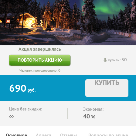
Акция завершилась
30
ПОВТОРИТЬ АКЦИЮ
Купили:
Человек проголосовало: 0
КУПИТЬ
690
руб.
Цена без скидки:
Экономия:
∞
40
%
Основное
Адреса
Отзывы
Вопросы по акции