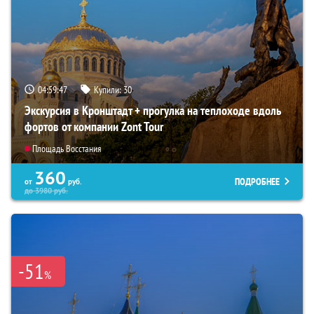
04:59:46
Купили:
30
Экскурсия в Кронштадт + прогулка на теплоходе вдоль
фортов от компании Zont Tour
Площадь Восстания
360
ПОДРОБНЕЕ
от
руб.
до
3980
руб.
-51
%