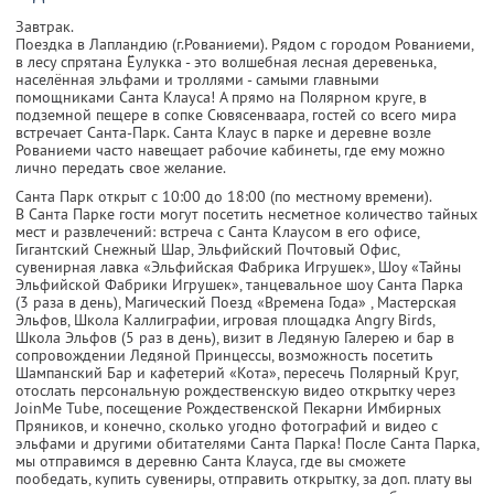
Завтрак.
Поездка в Лапландию (г.Рованиеми). Рядом с городом Рованиеми,
в лесу спрятана Ёулукка - это волшебная лесная деревенька,
населённая эльфами и троллями - самыми главными
помощниками Санта Клауса! А прямо на Полярном круге, в
подземной пещере в сопке Сювясенваара, гостей со всего мира
встречает Санта-Парк. Санта Клаус в парке и деревне возле
Рованиеми часто навещает рабочие кабинеты, где ему можно
лично передать свое желание.
Санта Парк открыт с 10:00 до 18:00 (по местному времени).
В Санта Парке гости могут посетить несметное количество тайных
мест и развлечений: встреча с Санта Клаусом в его офисе,
Гигантский Снежный Шар, Эльфийский Почтовый Офис,
сувенирная лавка «Эльфийская Фабрика Игрушек», Шоу «Тайны
Эльфийской Фабрики Игрушек», танцевальное шоу Санта Парка
(3 раза в день), Магический Поезд «Времена Года» , Мастерская
Эльфов, Школа Каллиграфии, игровая площадка Angry Birds,
Школа Эльфов (5 раз в день), визит в Ледяную Галерею и бар в
сопровождении Ледяной Принцессы, возможность посетить
Шампанский Бар и кафетерий «Кота», пересечь Полярный Круг,
отослать персональную рождественскую видео открытку через
JoinMe Tube, посещение Рождественской Пекарни Имбирных
Пряников, и конечно, сколько угодно фотографий и видео с
эльфами и другими обитателями Санта Парка! После Санта Парка,
мы отправимся в деревню Санта Клауса, где вы сможете
пообедать, купить сувениры, отправить открытку, за доп. плату вы