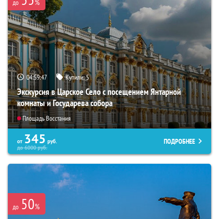
%
до
04:59:46
Купили:
5
Экскурсия в Царское Село с посещением Янтарной
комнаты и Государева собора
Площадь Восстания
345
ПОДРОБНЕЕ
от
руб.
до
6000
руб.
50
%
до