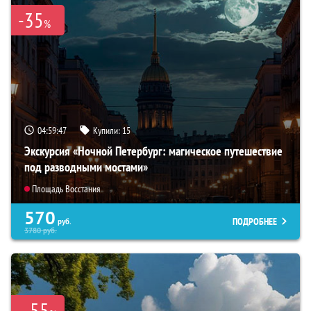
-35
%
04:59:46
Купили:
15
Экскурсия «Ночной Петербург: магическое путешествие
под разводными мостами»
Площадь Восстания
570
ПОДРОБНЕЕ
руб.
3780
руб.
55