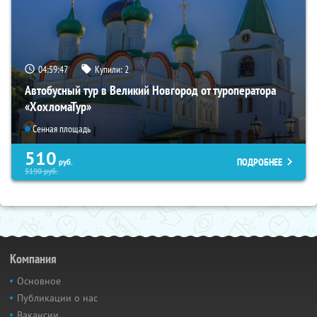
04:59:46
Купили:
2
Автобусный тур в Великий Новгород от туроператора
«ХохломаТур»
Сенная площадь
510
ПОДРОБНЕЕ
руб.
5190
руб.
Компания
Основное
Публикации о нас
Вакансии