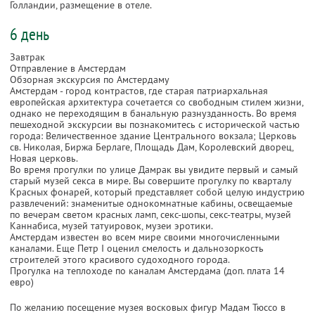
Голландии, размещение в отеле.
6 день
Завтрак
Отправление в Амстердам
Обзорная экскурсия по Амстердаму
Амстердам - город контрастов, где старая патриархальная
европейская архитектура сочетается со свободным стилем жизни,
однако не переходящим в банальную разнузданность. Во время
пешеходной экскурсии вы познакомитесь с исторической частью
города: Величественное здание Центрального вокзала; Церковь
св. Николая, Биржа Берлаге, Площадь Дам, Королевский дворец,
Новая церковь.
Во время прогулки по улице Дамрак вы увидите первый и самый
старый музей секса в мире. Вы совершите прогулку по кварталу
Красных фонарей, который представляет собой целую индустрию
развлечений: знаменитые однокомнатные кабины, освещаемые
по вечерам светом красных ламп, секс-шопы, секс-театры, музей
Каннабиса, музей татуировок, музеи эротики.
Амстердам известен во всем мире своими многочисленными
каналами. Еще Петр I оценил смелость и дальнозоркость
строителей этого красивого судоходного города.
Прогулка на теплоходе по каналам Амстердама (доп. плата 14
евро)
По желанию посещение музея восковых фигур Мадам Тюссо в