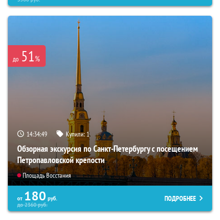
51
%
до
14:34:48
Купили:
1
Обзорная экскурсия по Санкт-Петербургу с посещением
Петропавловской крепости
Площадь Восстания
180
ПОДРОБНЕЕ
от
руб.
до
2360
руб.