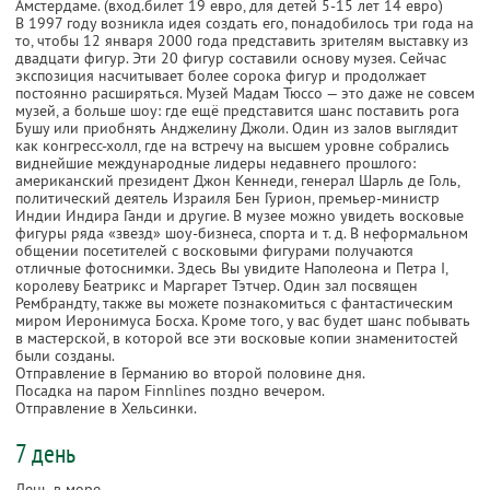
Амстердаме. (вход.билет 19 евро, для детей 5-15 лет 14 евро)
В 1997 году возникла идея создать его, понадобилось три года на
то, чтобы 12 января 2000 года представить зрителям выставку из
двадцати фигур. Эти 20 фигур составили основу музея. Сейчас
экспозиция насчитывает более сорока фигур и продолжает
постоянно расширяться. Музей Мадам Тюссо — это даже не совсем
музей, а больше шоу: где ещё представится шанс поставить рога
Бушу или приобнять Анджелину Джоли. Один из залов выглядит
как конгресс-холл, где на встречу на высшем уровне собрались
виднейшие международные лидеры недавнего прошлого:
американский президент Джон Кеннеди, генерал Шарль де Голь,
политический деятель Израиля Бен Гурион, премьер-министр
Индии Индира Ганди и другие. В музее можно увидеть восковые
фигуры ряда «звезд» шоу-бизнеса, спорта и т. д. В неформальном
общении посетителей с восковыми фигурами получаются
отличные фотоснимки. Здесь Вы увидите Наполеона и Петра I,
королеву Беатрикс и Маргарет Тэтчер. Один зал посвящен
Рембрандту, также вы можете познакомиться с фантастическим
миром Иеронимуса Босха. Кроме того, у вас будет шанс побывать
в мастерской, в которой все эти восковые копии знаменитостей
были созданы.
Отправление в Германию во второй половине дня.
Посадка на паром Finnlines поздно вечером.
Отправление в Хельсинки.
7 день
День в море.