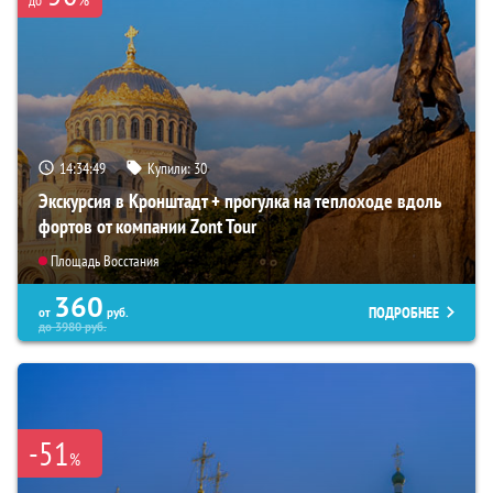
до
14:34:48
Купили:
30
Экскурсия в Кронштадт + прогулка на теплоходе вдоль
фортов от компании Zont Tour
Площадь Восстания
360
ПОДРОБНЕЕ
от
руб.
до
3980
руб.
-51
%