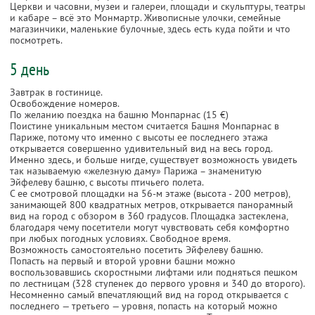
Церкви и часовни, музеи и галереи, площади и скульптуры, театры
и кабаре – всё это Монмартр. Живописные улочки, семейные
магазинчики, маленькие булочные, здесь есть куда пойти и что
посмотреть.
5 день
Завтрак в гостинице.
Освобождение номеров.
По желанию поездка на башню Монпарнас (15 €)
Поистине уникальным местом считается Башня Монпарнас в
Париже, потому что именно с высоты ее последнего этажа
открывается совершенно удивительный вид на весь город.
Именно здесь, и больше нигде, существует возможность увидеть
так называемую «железную даму» Парижа – знаменитую
Эйфелеву башню, с высоты птичьего полета.
С ее смотровой площадки на 56-м этаже (высота - 200 метров),
занимающей 800 квадратных метров, открывается панорамный
вид на город с обзором в 360 градусов. Площадка застеклена,
благодаря чему посетители могут чувствовать себя комфортно
при любых погодных условиях. Свободное время.
Возможность самостоятельно посетить Эйфелеву башню.
Попасть на первый и второй уровни башни можно
воспользовавшись скоростными лифтами или подняться пешком
по лестницам (328 ступенек до первого уровня и 340 до второго).
Несомненно самый впечатляющий вид на город открывается с
последнего — третьего — уровня, попасть на который можно