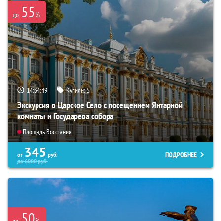
55
%
до
14:34:48
Купили:
5
Экскурсия в Царское Село с посещением Янтарной
комнаты и Государева собора
Площадь Восстания
345
ПОДРОБНЕЕ
от
руб.
до
6000
руб.
50
%