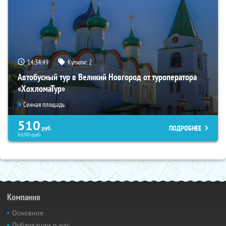
14:34:48
Купили:
2
Автобусный тур в Великий Новгород от туроператора
«ХохломаТур»
Сенная площадь
510
ПОДРОБНЕЕ
руб.
5190
руб.
Компания
Основное
Публикации о нас