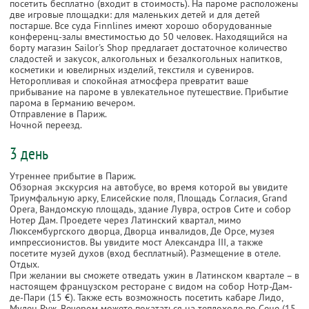
посетить бесплатно (входит в стоимость). На пароме расположены
две игровые площадки: для маленьких детей и для детей
постарше. Все суда Finnlines имеют хорошо оборудованные
конференц-залы вместимостью до 50 человек. Находящийся на
борту магазин Sailor's Shop предлагает достаточное количество
сладостей и закусок, алкогольных и безалкогольных напитков,
косметики и ювелирных изделий, текстиля и сувениров.
Неторопливая и спокойная атмосфера превратит ваше
прибывание на пароме в увлекательное путешествие. Прибытие
парома в Германию вечером.
Отправление в Париж.
Ночной переезд.
3 день
Утреннее прибытие в Париж.
Обзорная экскурсия на автобусе, во время которой вы увидите
Триумфальную арку, Елисейские поля, Площадь Согласия, Grand
Opera, Вандомскую площадь, здание Лувра, остров Сите и собор
Нотер Дам. Проедете через Латинский квартал, мимо
Люксембургского дворца, Дворца инвалидов, Де Орсе, музея
импрессионистов. Вы увидите мост Александра III, а также
посетите музей духов (вход бесплатный). Размещение в отеле.
Отдых.
При желании вы сможете отведать ужин в Латинском квартале – в
настоящем французском ресторане с видом на собор Нотр-Дам-
де-Пари (15 €). Также есть возможность посетить кабаре Лидо,
Мулен Руж. Вечером можете покататься на теплоходе по Сене (15