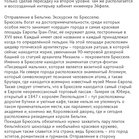
только сделав пересадку на втором уровне. Там же располагается
и воссозданный интерьер кабинет инженера Эйфеля.
Отправление в Бельгию. Экскурсия по Брюсселю.
Брюссель богат на достопримечательности, среди которых
особое место занимает «сердце» города и самая красивая
площадь Европы Гран-Плас, её окружают дома, построенные в
XVII веке. Каждый имеет своё название и каждый принадлежал
когда-то определённой гильдии. На этой площади расположен
шедевр готической архитектуры – городская ратуша, в которой
сейчас находится мэрия, увенчанная 90-метровой дозорной
башней со статуей архангела Михаила — покровителя Брюсселя.
Именно в Брюсселе находится знаменитая статуя-фонтан
«Писающий мальчик», которая является визитной карточкой
города. На севере города расположился знаменитый Атомиум,
который символизирует познание человеком атома, а также
Брупарк, где находится всемирно известный музей Мини-Европа.
Также следует отметить, что в Брюсселе находится самый старый
в Европе неоренессансный торговый пассаж - Галерея св. Юбера,
открытый в 1847 г. королём Леопольдом I – тут расположены
дорогие бутики и уютные кафе, также нельзя не упомянуть о
таком примечательном месте, как парламент, королевская
академия и, конечно же, Королевский дворец, где и сегодня
расположена резиденция короля Бельгии.
Покидая Брюссель обязательно нужно захватить пару плиток
бельгийского шоколада и необычайно красивое кружево,
которым также славится эта страна, ведь Брюссель – это город
эстетов, романтиков и гурманов. Отправление в сторону