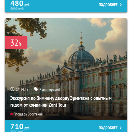
480
ПОДРОБНЕЕ
руб.
3000
руб.
-32
%
14:34:48
Купи первым!
Экскурсия по Зимнему дворцу Эрмитажа с опытным
гидом от компании Zont Tour
Площадь Восстания
710
ПОДРОБНЕЕ
руб.
3500
руб.