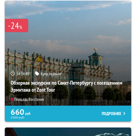
-24
%
14:34:48
Купи первым!
Обзорная экскурсия по Санкт-Петербургу с посещением
Эрмитажа от Zont Tour
Площадь Восстания
660
ПОДРОБНЕЕ
руб.
2900
руб.