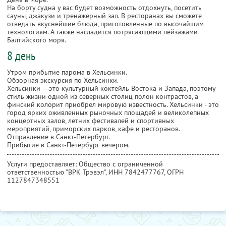
На борту судна у вас будет возможность отдохнуть, посетить
сауны, джакузи и тренажерный зал. В ресторанах вы сможете
отведать вкуснейшие блюда, приготовленные по высочайшим
технологиям. А также насладится потрясающими пейзажами
Балтийского моря.
8 день
Утром прибытие парома в Хельсинки.
Обзорная экскурсия по Хельсинки.
Хельсинки — это культурный коктейль Востока и Запада, поэтому
стиль жизни одной из северных столиц полон контрастов, а
финский колорит приобрел мировую известность. Хельсинки - это
город ярких оживленных рыночных площадей и великолепных
концертных залов, летних фестивалей и спортивных
мероприятий, приморских парков, кафе и ресторанов.
Отправление в Санкт-Петербург.
Прибытие в Санкт-Петербург вечером.
Услуги предоставляет: Общество с ограниченной
ответственностью "ВРК Трэвэл",
ИНН 7842477767
, ОГРН
1127847348551