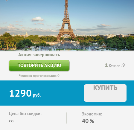
Акция завершилась
9
ПОВТОРИТЬ АКЦИЮ
Купили:
Человек проголосовало: 0
КУПИТЬ
1290
руб.
Цена без скидки:
Экономия:
∞
40
%