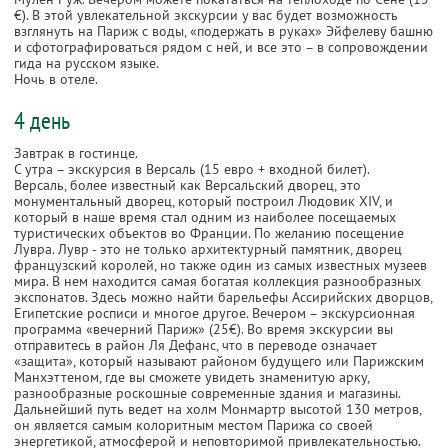
€). В этой увлекательной экскурсии у вас будет возможность
взглянуть на Париж с воды, «подержать в руках» Эйфелеву башню
и сфотографироваться рядом с ней, и все это – в сопровождении
гида на русском языке.
Ночь в отеле.
4 день
Завтрак в гостинце.
С утра – экскурсия в Версаль (15 евро + входной билет).
Версаль, более известный как Версальский дворец, это
монументальный дворец, который построил Людовик XIV, и
который в наше время стал одним из наиболее посещаемых
туристических объектов во Франции. По желанию посещение
Лувра. Лувр - это не только архитектурный памятник, дворец
французский королей, но также один из самых известных музеев
мира. В нем находится самая богатая коллекция разнообразных
экспонатов. Здесь можно найти барельефы Ассирийских дворцов,
Египетские росписи и многое другое. Вечером – экскурсионная
программа «вечерний Париж» (25€). Во время экскурсии вы
отправитесь в район Ля Дефанс, что в переводе означает
«защита», который называют районом будущего или Парижским
Манхэттеном, где вы сможете увидеть знаменитую арку,
разнообразные роскошные современные здания и магазины.
Дальнейший путь ведет на холм Монмартр высотой 130 метров,
он является самым колоритным местом Парижа со своей
энергетикой, атмосферой и неповторимой привлекательностью.