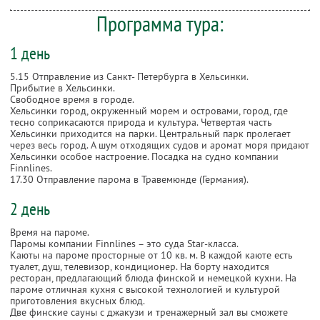
Программа тура:
1 день
5.15 Отправление из Санкт- Петербурга в Хельсинки.
Прибытие в Хельсинки.
Свободное время в городе.
Хельсинки город, окруженный морем и островами, город, где
тесно соприкасаются природа и культура. Четвертая часть
Хельсинки приходится на парки. Центральный парк пролегает
через весь город. А шум отходящих судов и аромат моря придают
Хельсинки особое настроение. Посадка на судно компании
Finnlines.
17.30 Отправление парома в Травемюнде (Германия).
2 день
Время на пароме.
Паромы компании Finnlines – это суда Star-класса.
Каюты на пароме просторные от 10 кв. м. В каждой каюте есть
туалет, душ, телевизор, кондиционер. На борту находится
ресторан, предлагающий блюда финской и немецкой кухни. На
пароме отличная кухня с высокой технологией и культурой
приготовления вкусных блюд.
Две финские сауны с джакузи и тренажерный зал вы сможете