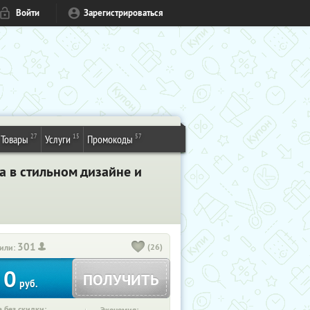
Войти
Зарегистрироваться
27
15
57
Товары
Услуги
Промокоды
 в стильном дизайне и
301
(26)
или:
0
ПОЛУЧИТЬ
руб.
 без скидки: