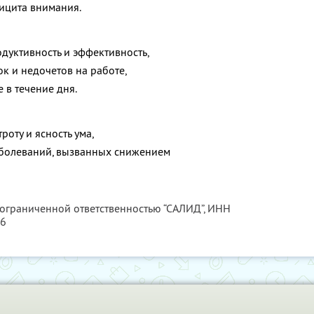
ицита внимания.
дуктивность и эффективность,
к и недочетов на работе,
е в течение дня.
роту и ясность ума,
аболеваний, вызванных снижением
 ограниченной ответственностью “САЛИД”,
ИНН
76