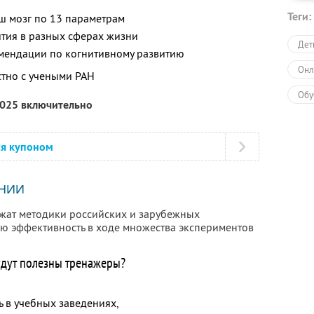
Теги:
аш мозг по 13 параметрам
ития в разных сферах жизни
Дет
мендации по когнитивному развитию
Онл
тно с учеными РАН
Обу
2025 включительно
ся купоном
НИИ
жат методики российских и зарубежных
ю эффективность в ходе множества экспериментов
удут полезны тренажеры?
ь в учебных заведениях,