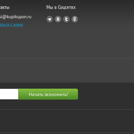
такты
Мы в Соцсетях
si@kupikupon.ru
аться с нами