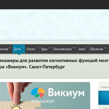
87
28
17
26
107
3
33
ечения
Дети
Отели
Туры
ПолучиКупон
Авто
Обучение
енажеры для развития когнитивных функций мозга
ра «Викиум». Санкт-Петербург
Получ
Цена