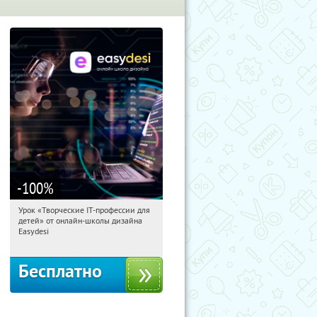
-100
%
Урок «Творческие IT-профессии для
00:35:09
Получили:
53
детей» от онлайн-школы дизайна
Россия
Easydesi
Бесплатно