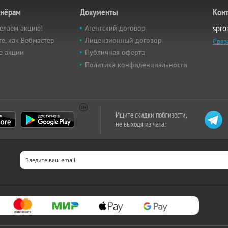
тнёрам
Документы
Кон
елаем акцию!
Агентский договор
spro
е, как Вебмастер
Лицензионный договор
Связ
е акции
Публичная оферта
Политика конфиденциальности
Ищите скидки поблизости,
не выходя из чата: