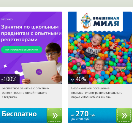
-100
%
40
%
до
Бесплатное занятие с опытным
Безлимитное посещение
00:35:09
Получили:
2
00:35:09
Купили:
131
репетитором в онлайн-школе
познавательно-развлекательного
Проспект Просвещения
Москва, Россия
«Тетрика»
парка «Волшебная миля»
Бесплатно
270
от
руб.
до
2090
руб.