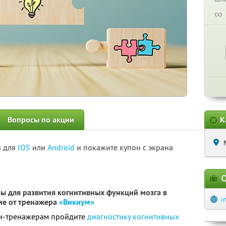
∞
Вопросы по акции
К
а для
IOS
или
Android
и покажите купон с экрана
О
ы для развития когнитивных функций мозга в
i
ме от тренажера
«Викиум»
йн-тренажерам пройдите
диагностику когнитивных