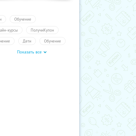
и
Обучение
айн-курсы
ПолучиКупон
чение
Дети
Обучение
Показать все