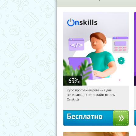
-63
%
Курс программирования для
00:35:09
Получили:
4
начинающих от онлайн-школы
Россия
Onskills
Бесплатно