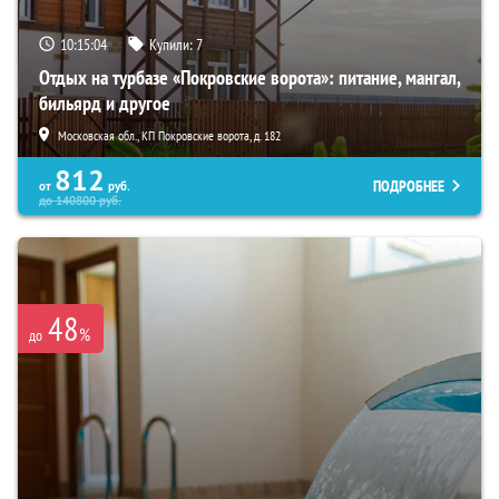
10:15:03
Купили:
7
Отдых на турбазе «Покровские ворота»: питание, мангал,
бильярд и другое
Московская обл., КП Покровские ворота, д. 182
812
ПОДРОБНЕЕ
от
руб.
до
140800
руб.
48
%
до