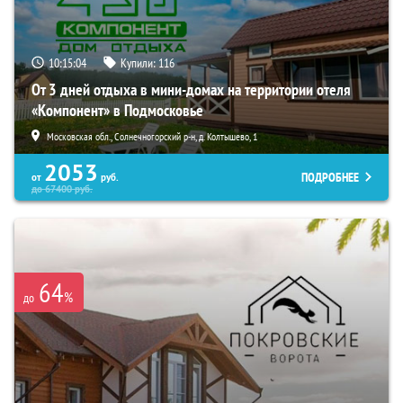
10:15:03
Купили:
116
От 3 дней отдыха в мини-домах на территории отеля
«Компонент» в Подмосковье
Московская обл., Солнечногорский р-н, д. Колтышево, 1
2053
ПОДРОБНЕЕ
от
руб.
до
67400
руб.
64
%
до