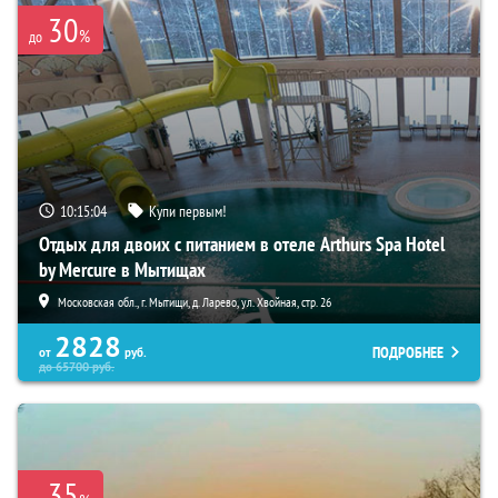
30
%
до
10:15:03
Купи первым!
Отдых для двоих с питанием в отеле Arthurs Spa Hotel
by Mercure в Мытищах
Московская обл., г. Мытищи, д. Ларево, ул. Хвойная, стр. 26
2828
ПОДРОБНЕЕ
от
руб.
до
65700
руб.
35