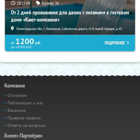
10:15:03
Купили:
34
От 2 дней проживания для двоих с питанием в гостевом
доме «Кают-компания»
Ленинградская обл., г. Ломоносов, Сойкинская дорога, 15-й жилой городок, д. 43
1200
ПОДРОБНЕЕ
от
руб.
до
14900
руб.
Компания
Основное
Публикации о нас
Вакансии
Правила сервиса
Ответы на вопросы
Бизнес-Партнёрам