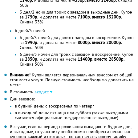
1140р.
и доплата на месте
4550р. вместо 11400р.
Скидка
50%
3 дня/2 ночи для троих с заездом в выходные дни. Купон
за
1750р.
и доплата на месте
7100р. вместо 13200р.
Скидка 33%
6 дней/5 ночей
6 дней/5 ночей для двоих с заездом в воскресение. Купон
за
1990р.
и доплата на месте
8000р. вместо 20000р.
Скидка 50%
6 дней/5 ночей для троих с заездом в воскресение. Купон
за
2850р.
и доплата на месте
11400р. вместо 28500р.
Скидка 50%
Внимание!
Купон является первоначальным взносом от общей
стоимости услуги. Полную стоимость необходимо доплатить на
месте
В стоимость
входит:
Дни заездов:
в будний день: с воскресенья по четверг
в выходной день: пятница или суббота (также выходными
считаются официальные государственные выходные)
В случае, если на период проживания выпадают и будние дни,
и выходные, то участнику необходимо приобрести несколько
купонов, каждый из которых - по соответствующему тарифу