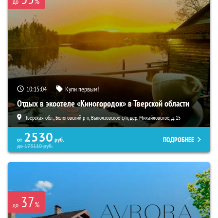
%
до
10:15:03
Купи первым!
Отдых в экоотеле «Киногородок» в Тверской области
Тверская обл., Бологовский р-н, Выползовское с/п, дер. Михайловское, д. 15
2530
ПОДРОБНЕЕ
от
руб.
до
173110
руб.
37
%
до