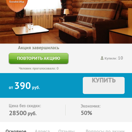
Акция завершилась
10
ПОВТОРИТЬ АКЦИЮ
Купили:
Человек проголосовало: 0
КУПИТЬ
390
от
руб.
Цена без скидки:
Экономия:
28500
50%
руб.
Основное
Адреса
Отзывы
Вопросы по акции