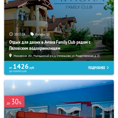
10:15:03
Купили:
10
Отдых для двоих в Avrora Family Club рядом с
Пяловским водохранилищем
Московская обл., Мытищинский р-н, д. Степаньково, ул. Рождественская, д. 25
1426
ПОДРОБНЕЕ
от
руб.
до
60600
руб.
30
%
до