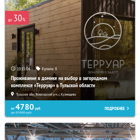
30
%
до
10:15:03
Купили:
8
Проживание в домике на выбор в загородном
комплексе «Терруар» в Тульской области
Тульская обл., Ясногорский р-н, с. Кузмищево
4780
ПОДРОБНЕЕ
от
руб.
до
57400
руб.