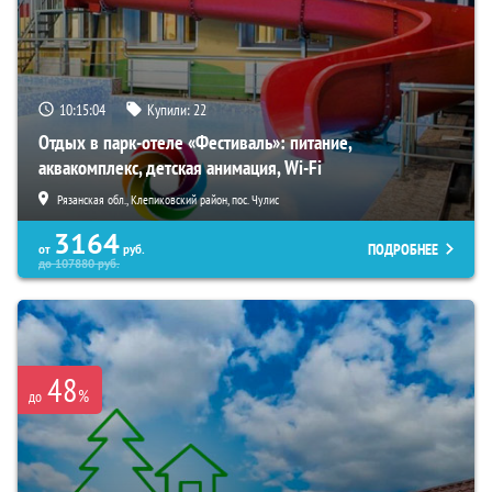
10:15:03
Купили:
22
Отдых в парк-отеле «Фестиваль»: питание,
аквакомплекс, детская анимация, Wi-Fi
Рязанская обл., Клепиковский район, пос. Чулис
3164
ПОДРОБНЕЕ
от
руб.
до
107880
руб.
48
%
до