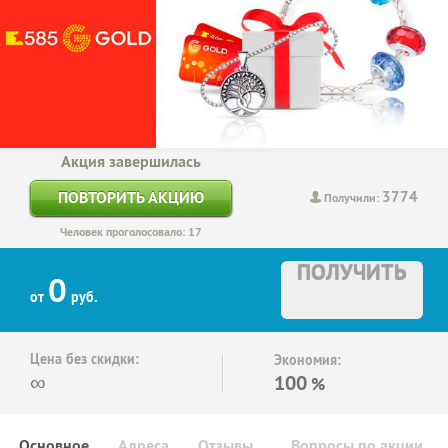
Акция завершилась
3774
ПОВТОРИТЬ АКЦИЮ
Получили:
Человек проголосовало: 17
ПОЛУЧИТЬ
0
от
руб.
Цена без скидки:
Экономия:
∞
100
%
Основное
Адреса
Отзывы
Вопросы по акции