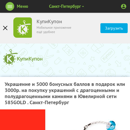
Меню
Санкт-Петербург
КупиКупон
Мобильное приложение
Загрузить
ещё удобнее
Украшение​ ​и​ ​5000​ ​бонусных​ ​баллов​ ​в​ ​подарок​ ​или​
​3000р.​ ​на​ ​покупку​ ​украшений с​ ​драгоценными​ ​и​ ​
полудрагоценными​ ​камнями​ ​в​ ​Ювелирной сети
585GOLD . Санкт-Петербург