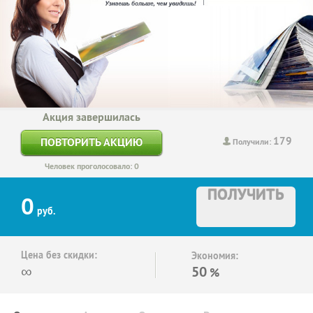
Акция завершилась
179
ПОВТОРИТЬ АКЦИЮ
Получили:
Человек проголосовало: 0
ПОЛУЧИТЬ
0
руб.
Цена без скидки:
Экономия:
∞
50
%