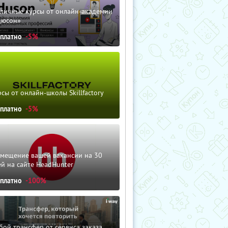
зличные курсы от онлайн-академии
дюсон»
сплатно
-5%
сы от онлайн-школы Skillfactory
сплатно
-5%
змещение вашей вакансии на 30
й на сайте HeadHunter
сплатно
-100%
ой трансфер от сервиса заказа