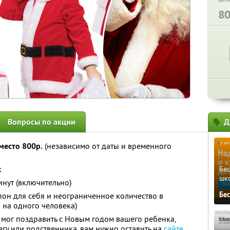
8
Вопросы по акции
Д
место 800р.
(независимо от даты и временного
к
Бе
шк
инут (включительно)
Бе
он для себя и неограниченное количество в
 на одного человека)
мог поздравить с Новым годом вашего ребенка,
егу или родственника, вам нужно оставить на
сайте