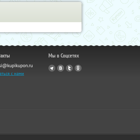
такты
Мы в Соцсетях
si@kupikupon.ru
аться с нами