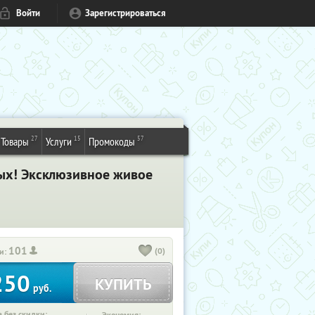
Войти
Зарегистрироваться
27
15
57
Товары
Услуги
Промокоды
лых! Эксклюзивное живое
101
(0)
и:
250
КУПИТЬ
руб.
 без скидки: