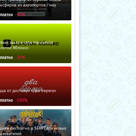
нсферов из аэропортов i'way
сплатно
-10%
вый заказ в сети магазинов
олотое Яблоко»
сплатно
-20%
ца от доставки «Два берега»
сплатно
-100%
дней бесплатно в START для новых
льзователей