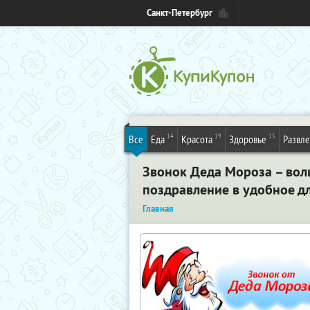
Санкт-Петербург
14
19
15
Все
Еда
Красота
Здоровье
Развл
Звонок Деда Мороза – вол
поздравление в удобное д
Главная