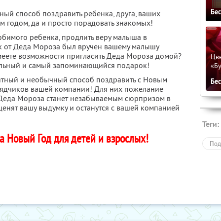
Бе
ный способ поздравить ребенка, друга, ваших
 годом, да и просто порадовать знакомых!
юбимого ребенка, продлить веру малыша в
ок от Деда Мороза был вручен вашему малышу
меете возможности пригласить Деда Мороза домой?
Цве
ельный и самый запоминающийся подарок!
«Бу
ятный и необычный способ поздравить с Новым
Бе
рядчиков вашей компании! Для них пожелание
 Деда Мороза станет незабываемым сюрпризом в
ценят вашу выдумку и останутся с вашей компанией
Теги:
а Новый Год для детей и взрослых!
Под