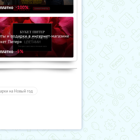
сплатно
-100%
ты и подарки в интернет-магазине
кет Питер»
сплатно
-5%
арки на Новый год