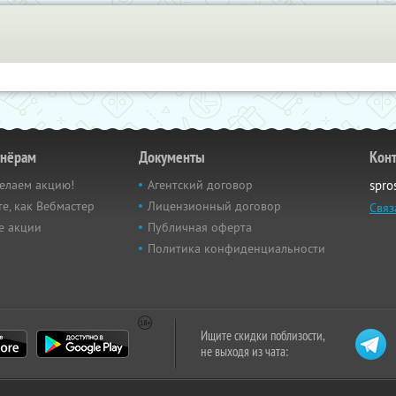
тнёрам
Документы
Кон
елаем акцию!
Агентский договор
spro
е, как Вебмастер
Лицензионный договор
Связ
е акции
Публичная оферта
Политика конфиденциальности
Ищите скидки поблизости,
не выходя из чата: