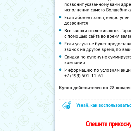
позвонит указанному вами адре
исполнении самого Волшебника
Если абонент занят, недоступен
дозвонится
Все звонки отслеживаются. Гар
с помощью сайта во время заяв
Если услуга не будет предостав
звонок на другое время, по ва
Скидка по купону не суммируе
компании
Информацию по условиям акции
+7 (499) 501-11-61
Купон действителен по 28 январ
Узнай, как воспользовать
Спешите прикосну