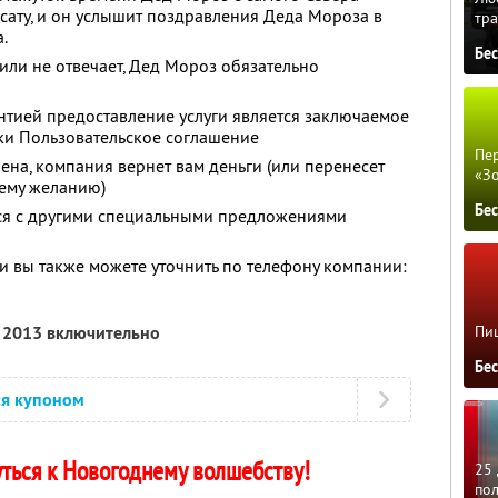
сату, и он услышит поздравления Деда Мороза в
тра
.
Бе
 или не отвечает, Дед Мороз обязательно
антией предоставление услуги является заключаемое
ки Пользовательское соглашение
Пер
лена, компания вернет вам деньги (или перенесет
«З
шему желанию)
Бе
тся с другими специальными предложениями
 вы также можете уточнить по телефону компании:
я 2013 включительно
Пиц
Бе
ся купоном
ться к Новогоднему волшебству!
25 
по