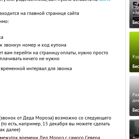
Ра
«Э
ходится на главной странице сайта
имо:
Бе
ка
 к звонку» номер и код купона
ает вам перейти на страницу оплаты, нужно просто
Кур
оплачивать ничего не нужно
Бе
и временной интервал для звонка
Ра
дне
Бе
(звонок от Деда Мороза) возможно со следующего
 (то есть, например, 15 декабря вы можете сделать
ак далее)
омежуток времени Дед Мороз с самого Севера
Люб