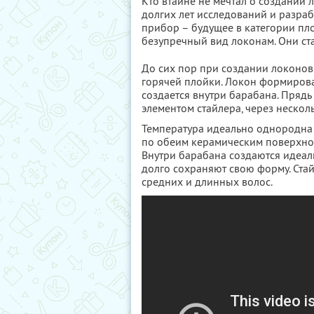
Кто втайне не мечтал о создании
долгих лет исследований и разра
прибор – будущее в категории пл
безупречный вид локонам. Они ста
До сих пор при создании локонов
горячей плойки. Локон формиров
создается внутри барабана. Пряд
элементом стайлера, через нескол
Температура идеально однородна
по обеим керамическим поверхнос
Внутри барабана создаются идеал
долго сохраняют свою форму. Стай
средних и длинных волос.