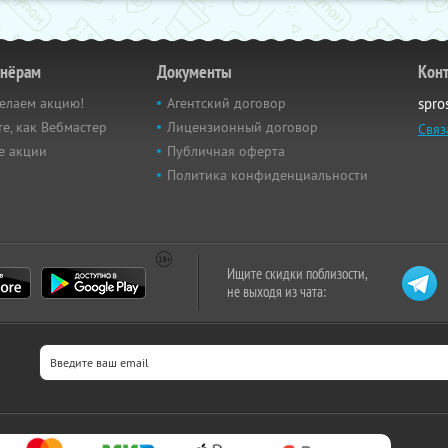
тнёрам
Документы
Кон
елаем акцию!
Агентский договор
spro
е, как Вебмастер
Лицензионный договор
Связ
е акции
Публичная оферта
Политика конфиденциальности
Ищите скидки поблизости,
не выходя из чата: