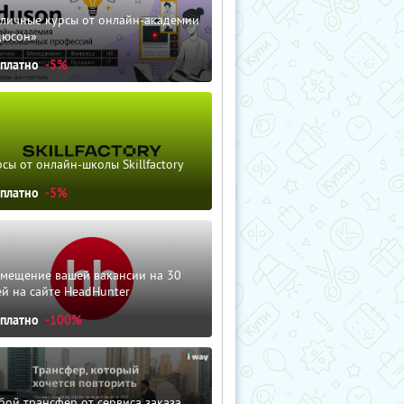
зличные курсы от онлайн-академии
дюсон»
сплатно
-5%
сы от онлайн-школы Skillfactory
сплатно
-5%
змещение вашей вакансии на 30
й на сайте HeadHunter
сплатно
-100%
ой трансфер от сервиса заказа