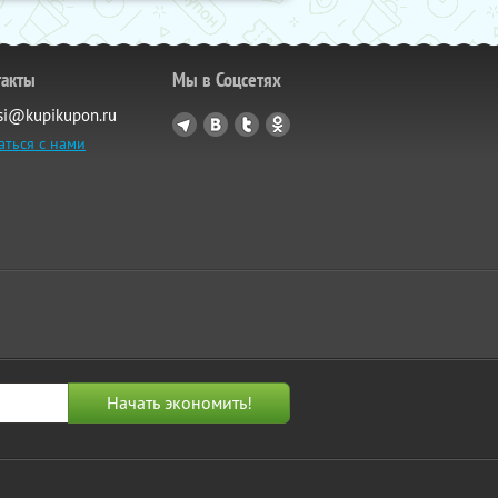
такты
Мы в Соцсетях
si@kupikupon.ru
аться с нами