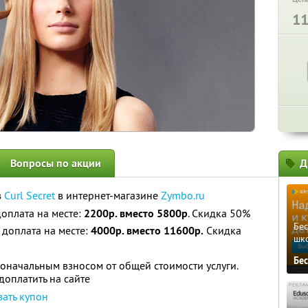
1
Вопросы по акции
Д
в
Curl Secret
в интернет-магазине
Zymbo.ru
 доплата на месте:
2200р. вместо 5800р
. Скидка 50%
Бе
и доплата на месте:
4000р. вместо 11600р.
Скидка
шк
Бе
оначальным взносом от общей стоимости услуги.
оплатить на сайте
вать купон