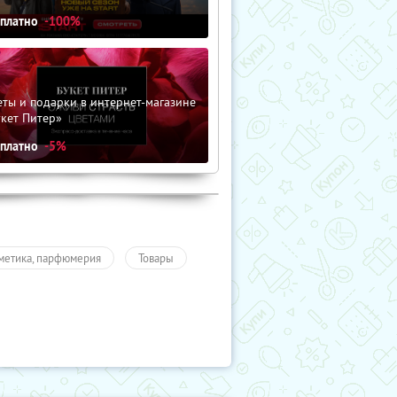
сплатно
-100%
ты и подарки в интернет-магазине
кет Питер»
сплатно
-5%
метика, парфюмерия
Товары