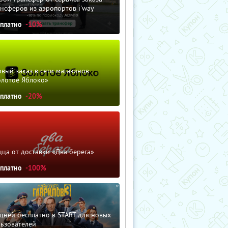
нсферов из аэропортов i'way
сплатно
-10%
вый заказ в сети магазинов
олотое Яблоко»
сплатно
-20%
ца от доставки «Два берега»
сплатно
-100%
дней бесплатно в START для новых
льзователей