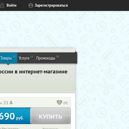
Войти
Зарегистрироваться
28
15
58
Товары
Услуги
Промокоды
оссии в интернет-магазине
21
(0)
и:
690
КУПИТЬ
руб.
 без скидки: