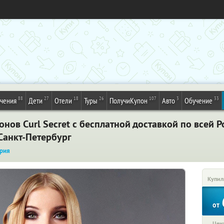
88
27
18
26
107
3
33
ечения
Дети
Отели
Туры
ПолучиКупон
Авто
Обучение
нов Curl Secret с бесплатной доставкой по всей Р
 Санкт-Петербург
рия
Купил
от
Цена