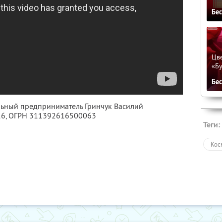
Бе
Цве
«Бу
Бе
льный предприниматель Гринчук Василий
16
, ОГРН 311392616500063
Теги:
Кос