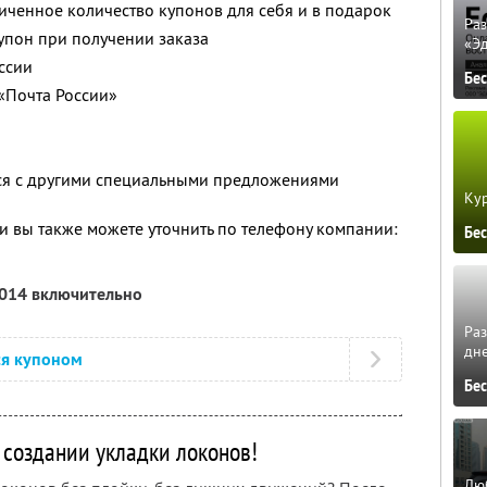
ченное количество купонов для себя и в подарок
Ра
упон при получении заказа
«Э
ссии
Бе
«Почта России»
тся с другими специальными предложениями
Кур
 вы также можете уточнить по телефону компании:
Бе
2014 включительно
Ра
дне
ся купоном
Бе
 создании укладки локонов!
Люб