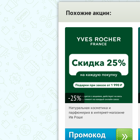
Похожие акции:
-25
%
Натуральная косметика и
17:55:04
Получили:
1
парфюмерия в интернет-магазине
Россия
Ив Роше
Промокод