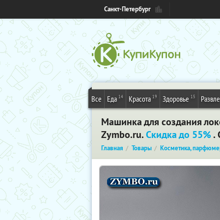
Санкт-Петербург
14
19
15
Все
Еда
Красота
Здоровье
Развл
Машинка для создания локо
Zymbo.ru.
Скидка до 55%
.
Главная
Товары
Косметика, парфюме