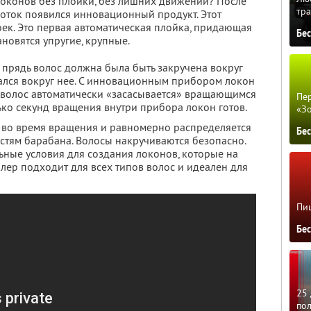
 локонов без плойки, без лишних движений? После
тра
боток появился инновационный продукт. Этот
оек. Это первая автоматическая плойка, придающая
Бе
новятся упругие, крупные.
 прядь волос должна была быть закручена вокруг
ался вокруг нее. С инновационным прибором локон
ь волос автоматически «засасывается» вращающимся
Пер
ько секунд вращения внутри прибора локон готов.
«З
 во время вращения и равномерно распределяется
Бе
тям барабана. Волосы накручиваются безопасно.
ьные условия для создания локонов, которые на
лер подходит для всех типов волос и идеален для
Пиц
Бе
25 
по