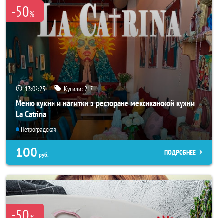
-50
%
13:02:24
Купили:
217
Меню кухни и напитки в ресторане мексиканской кухни
La Catrina
Петроградская
100
ПОДРОБНЕЕ
руб.
-50
%