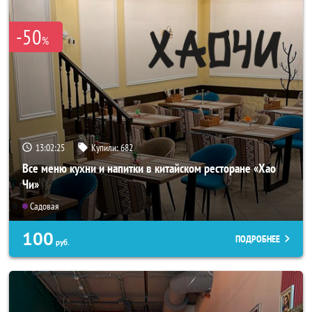
-50
%
13:02:24
Купили:
682
Все меню кухни и напитки в китайском ресторане «Хао
Чи»
Садовая
100
ПОДРОБНЕЕ
руб.