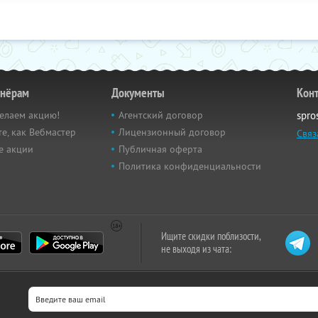
тнёрам
Документы
Кон
елаем акцию!
Агентский договор
spro
е, как Вебмастер
Лицензионный договор
Связ
е акции
Публичная оферта
Политика конфиденциальности
Ищите скидки поблизости,
не выходя из чата: