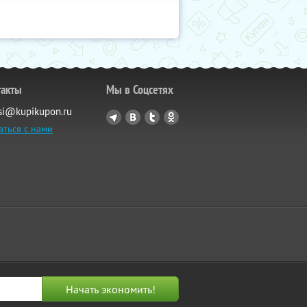
такты
Мы в Соцсетях
si@kupikupon.ru
аться с нами