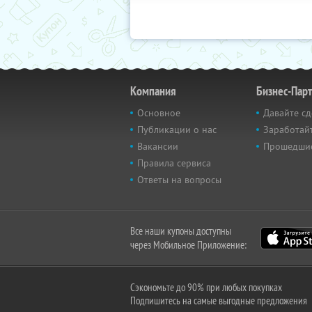
Компания
Бизнес-Пар
Основное
Давайте сд
Публикации о нас
Заработайт
Вакансии
Прошедши
Правила сервиса
Ответы на вопросы
Все наши купоны доступны
через Мобильное Приложение:
Сэкономьте до 90% при любых покупках
Подпишитесь на самые выгодные предложения