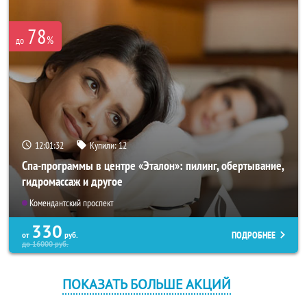
78
%
до
12:01:32
Купили:
12
Спа-программы в центре «Эталон»: пилинг, обертывание,
гидромассаж и другое
Комендантский проспект
330
ПОДРОБНЕЕ
от
руб.
до
16000
руб.
ПОКАЗАТЬ БОЛЬШЕ АКЦИЙ