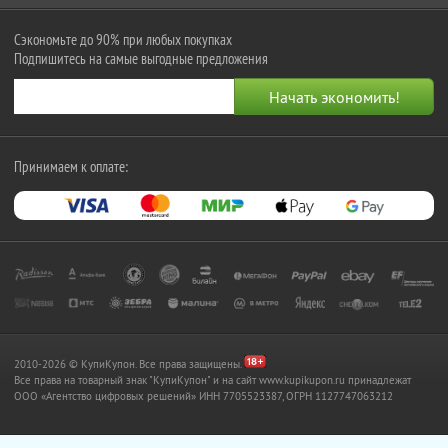
Сэкономьте до 90% при любых покупках
Подпишитесь на самые выгодные предложения
Принимаем к оплате:
2010-2026 © КупиКупон. Все права защищены.
Все права на товарный знак "КупиКупон" и на сайт www.kupikupon.ru принадлежат
OOO «Агентство цифровых решений» ИНН 7705523387, ОГРН 1127747063212