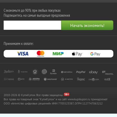
Сэкономьте до 90% при любых покупках
Подпишитесь на самые выгодные предложения
Принимаем к оплате:
2010-2026 © КупиКупон. Все права защищены.
Все права на товарный знак "КупиКупон" и на сайт www.kupikupon.ru принадлежат
OOO «Агентство цифровых решений» ИНН 7705523387, ОГРН 1127747063212