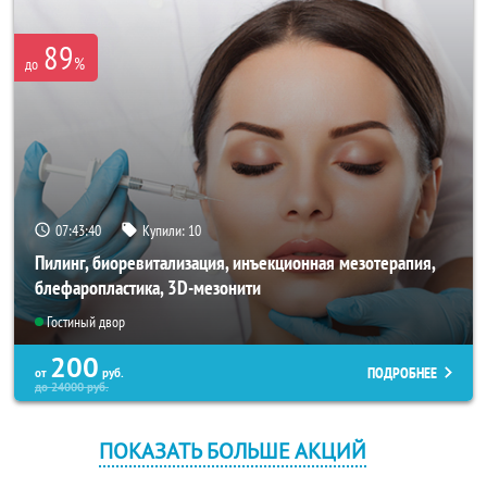
89
%
до
07:43:39
Купили:
10
Пилинг, биоревитализация, инъекционная мезотерапия,
блефаропластика, 3D-мезонити
Гостиный двор
200
ПОДРОБНЕЕ
от
руб.
до
24000
руб.
ПОКАЗАТЬ БОЛЬШЕ АКЦИЙ