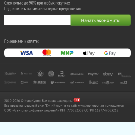
Сэкономьте до 90% при любых покупках
Подпишитесь на самые выгодные предложения
Принимаем к оплате:
2010-2026 © КупиКупон. Все права защищены.
Все права на товарный знак "КупиКупон" и на сайт www.kupikupon.ru принадлежат
OOO «Агентство цифровых решений» ИНН 7705523387, ОГРН 1127747063212