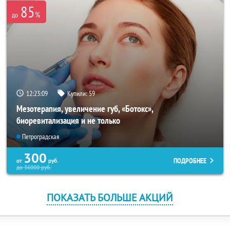
85
%
до
12:23:09
Купили:
59
Мезотерапия, увеличение губ, «Ботокс»,
биоревитализация и не только
Петроградская
300
ПОДРОБНЕЕ
от
руб.
до
36000
руб.
ПОКАЗАТЬ БОЛЬШЕ АКЦИЙ