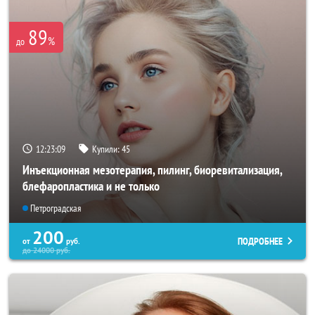
89
%
до
12:23:09
Купили:
45
Инъекционная мезотерапия, пилинг, биоревитализация,
блефаропластика и не только
Петроградская
200
ПОДРОБНЕЕ
от
руб.
до
24000
руб.