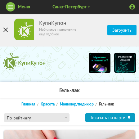
Меню
Санкт-Петербург
КупиКупон
Мобильное приложение
Загрузить
ещё удобнее
Гель-лак
Главная
Красота
Маникюр/педикюр
Гель-лак
Показать на карте
По рейтингу