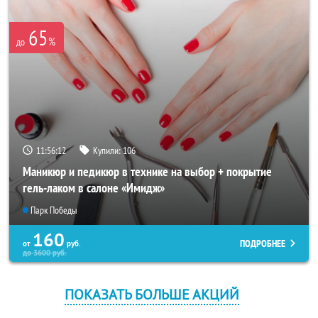
65
%
до
11:56:12
Купили:
106
Маникюр и педикюр в технике на выбор + покрытие
гель-лаком в салоне «Имидж»
Парк Победы
160
ПОДРОБНЕЕ
от
руб.
до
3600
руб.
ПОКАЗАТЬ БОЛЬШЕ АКЦИЙ