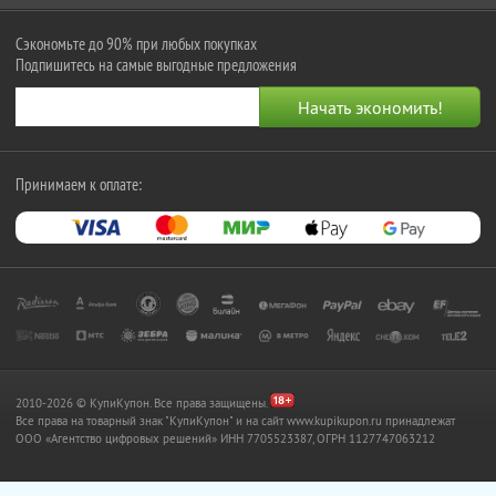
Сэкономьте до 90% при любых покупках
Подпишитесь на самые выгодные предложения
Принимаем к оплате:
2010-2026 © КупиКупон. Все права защищены.
Все права на товарный знак "КупиКупон" и на сайт www.kupikupon.ru принадлежат
OOO «Агентство цифровых решений» ИНН 7705523387, ОГРН 1127747063212