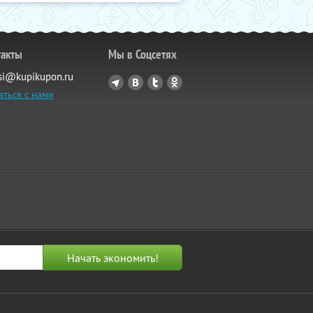
такты
Мы в Соцсетях
si@kupikupon.ru
аться с нами