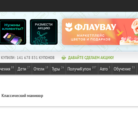
КУПИЛИ:
141 678 831
КУПОНОВ
ДАВАЙТЕ СДЕЛАЕМ АКЦИЮ!
88
27
18
26
107
3
33
ечения
Дети
Отели
Туры
ПолучиКупон
Авто
Обучение
Классический маникюр