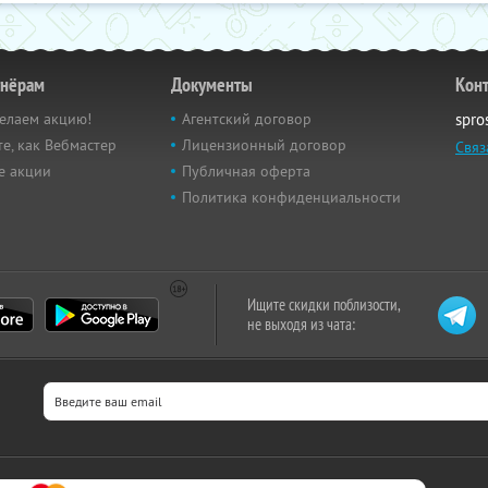
тнёрам
Документы
Кон
елаем акцию!
Агентский договор
spro
е, как Вебмастер
Лицензионный договор
Связ
е акции
Публичная оферта
Политика конфиденциальности
Ищите скидки поблизости,
не выходя из чата: