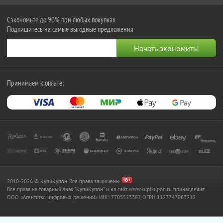
Сэкономьте до 90% при любых покупках
Подпишитесь на самые выгодные предложения
Принимаем к оплате:
2010-2026 © КупиКупон. Все права защищены.
Все права на товарный знак "КупиКупон" и на сайт www.kupikupon.ru принадлежат
OOO «Агентство цифровых решений» ИНН 7705523387, ОГРН 1127747063212