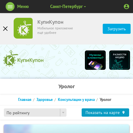
Меню
Санкт-Петербург
КупиКупон
Мобильное приложение
Загрузить
ещё удобнее
Уролог
Главная
Здоровье
Консультации у врача
Уролог
Показать на карте
По рейтингу