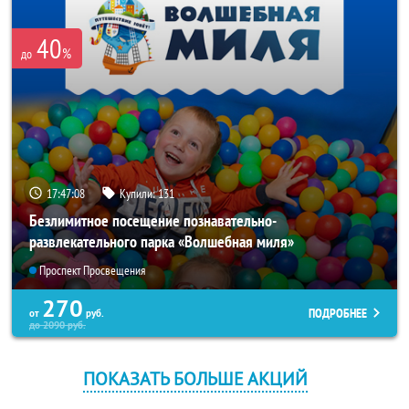
40
%
до
17:47:07
Купили:
131
Безлимитное посещение познавательно-
развлекательного парка «Волшебная миля»
Проспект Просвещения
270
ПОДРОБНЕЕ
от
руб.
до
2090
руб.
ПОКАЗАТЬ БОЛЬШЕ АКЦИЙ