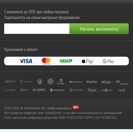
Сэкономьте до 90% при любых покупках
Подпишитесь на самые выгодные предложения
Принимаем к оплате:
2010-2026 © КупиКупон. Все права защищены.
Все права на товарный знак "КупиКупон" и на сайт www.kupikupon.ru принадлежат
OOO «Агентство цифровых решений» ИНН 7705523387, ОГРН 1127747063212