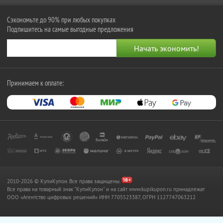
Сэкономьте до 90% при любых покупках
Подпишитесь на самые выгодные предложения
Принимаем к оплате:
2010-2026 © КупиКупон. Все права защищены.
Все права на товарный знак "КупиКупон" и на сайт www.kupikupon.ru принадлежат
OOO «Агентство цифровых решений» ИНН 7705523387, ОГРН 1127747063212