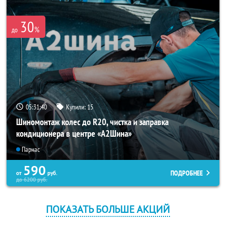
30
%
до
05:31:40
Купили:
15
Шиномонтаж колес до R20, чистка и заправка
кондиционера в центре «A2Шина»
Парнас
590
ПОДРОБНЕЕ
от
руб.
до
6200
руб.
ПОКАЗАТЬ БОЛЬШЕ АКЦИЙ