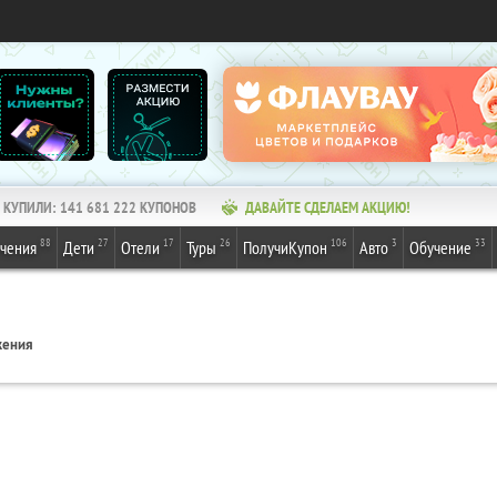
КУПИЛИ:
141 681 222
КУПОНОВ
ДАВАЙТЕ СДЕЛАЕМ АКЦИЮ!
88
27
17
26
106
3
33
ечения
Дети
Отели
Туры
ПолучиКупон
Авто
Обучение
жения