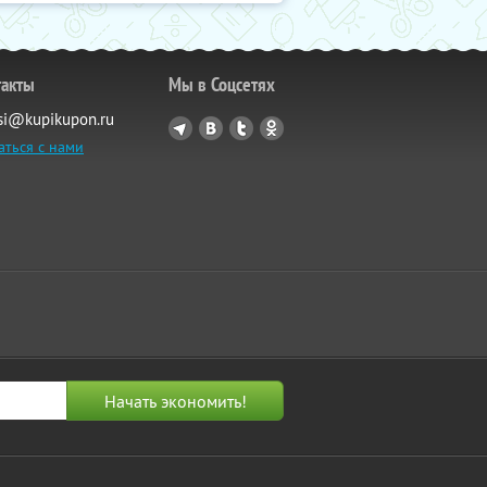
такты
Мы в Соцсетях
si@kupikupon.ru
аться с нами