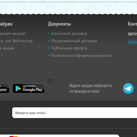
тнёрам
Документы
Кон
елаем акцию!
Агентский договор
spro
е, как Вебмастер
Лицензионный договор
Связ
е акции
Публичная оферта
Политика конфиденциальности
Ищите скидки поблизости,
не выходя из чата: