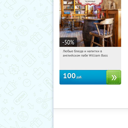
-50
%
Любые блюда и напитки в
01:09:56
Купили:
278
английском пабе William Bass
Площадь Восстания
100
руб.