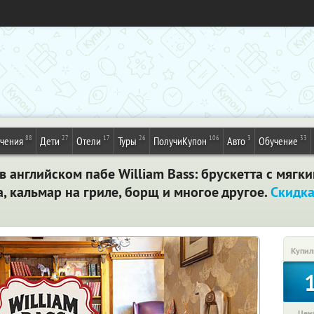
88
27
17
26
106
3
33
ечения
Дети
Отели
Туры
ПолучиКупон
Авто
Обучение
в английском пабе William Bass: брускетта с мягк
а, кальмар на гриле, борщ и многое другое.
Скидка
Купил
Цена