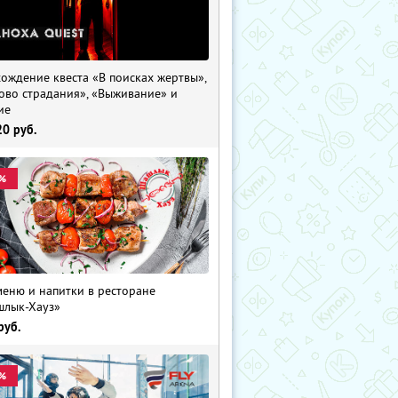
ождение квеста «В поисках жертвы»,
ово страдания», «Выживание» и
ие
20
руб.
%
меню и напитки в ресторане
лык-Хауз»
руб.
%