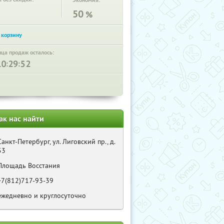
Экономия:
50
%
нца продаж осталось:
:
:
ак нас найти
Санкт-Петербург, ул. Лиговский пр., д.
53
Площадь Восстания
+7(812)717-93-39
ежедневно и круглосуточно