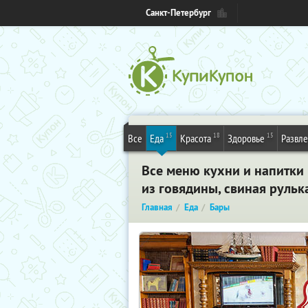
Санкт-Петербург
15
18
15
Все
Еда
Красота
Здоровье
Развл
Все меню кухни и напитки 
из говядины, свиная рульк
Главная
Еда
Бары