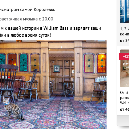
исмотром самой Королевы.
рает живая музыка с 20.00
м к вашей истории в William Bass и зарядят ваши
1, 2
йки в любое время суток!
комп
от
2
-42
От 3
разв
Well
от
4