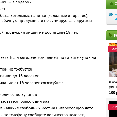
нки — в подарок!
О
чет
w
 безалкогольные напитки (холодные и горячие),
v
, табачную продукцию и не суммируется с другими
й продукции лицам, не достигшим 18 лет,
Р
-50
века. Если вы идете компанией, покупайте купон на
упон не требуется
пании до 15 человек
Любы
пании от 16 человек согласуйте с
рест
100
количество купонов
зоваться только один раз
-51
те наличие свободных мест на интересующую дату
к по телефону, сообщите количество человек,