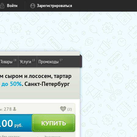
Войти
Зарегистрироваться
28
15
57
Товары
Услуги
Промокоды
им сыром и лососем, тартар
 до 50%
. Санкт-Петербург
278
(2)
и:
100
руб.
 без скидки: