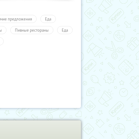
ячие предложения
Еда
ы
Пивные рестораны
Еда