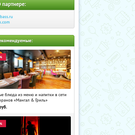
 партнере:
bass.ru
k.com
екомендуемые:
%
е блюда из меню и напитки в сети
оранов «Мангал & Гриль»
руб.
%