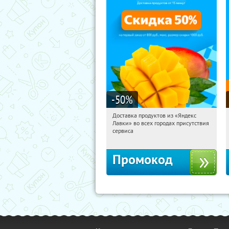
-50
%
Доставка продуктов из «Яндекс
13:29:48
Получили:
165
Лавки» во всех городах присутствия
Россия
сервиса
Промокод