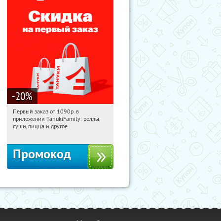
-20
%
Первый заказ от 1090р. в
13:29:48
Получили:
256
приложении TanukiFamily: роллы,
Россия
суши, пицца и другое
Промокод