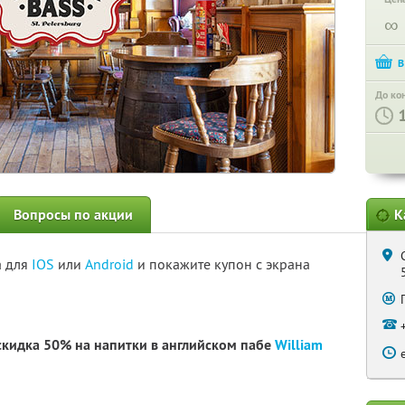
∞
До ко
Вопросы по акции
К
а для
IOS
или
Android
и покажите купон с экрана
скидка 50% на напитки в английском пабе
William