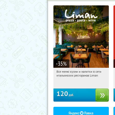
-35
%
Все меню кухни и напитки в сети
13:29:48
Купи первым!
итальянских ресторанов Liman
Чернышевская
Площадь Восстания
Чёрная речка
Звенигородская
120
руб.