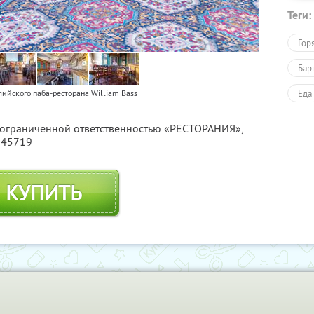
Теги:
Гор
Бар
Еда
лийского паба-ресторана William Bass
с ограниченной ответственностью «РЕСТОРАНИЯ»,
245719
КУПИТЬ