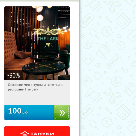
-30
%
Основное меню кухни и напитки в
13:29:48
Купили:
2
ресторане The Lark
Пушкинская
100
руб.