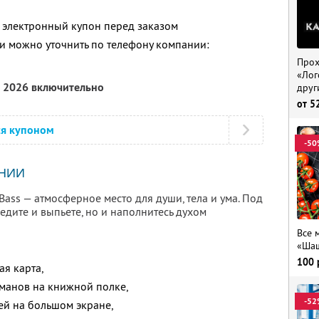
 электронный купон перед заказом
 можно уточнить по телефону компании:
Прох
«Лог
а 2026 включительно
друг
от
5
ся купоном
-50
НИИ
Bass — атмосферное место для души, тела и ума. Под
едите и выпьете, но и наполнитесь духом
Все 
«Шаш
100
ая карта,
манов на книжной полке,
-52
ей на большом экране,