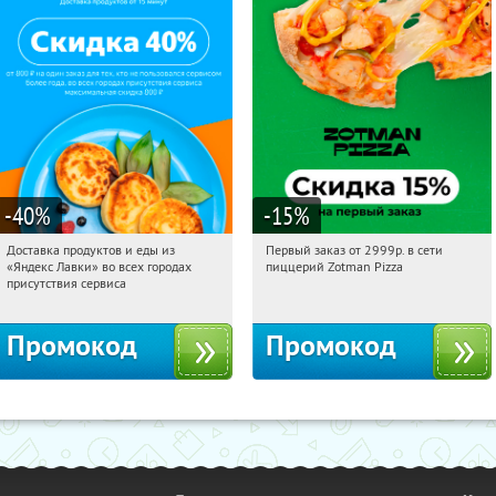
-40
%
-15
%
Доставка продуктов и еды из
Первый заказ от 2999р. в сети
13:29:48
Получили:
38
13:29:48
Получили:
43
«Яндекс Лавки» во всех городах
пиццерий Zotman Pizza
Россия
Россия
присутствия сервиса
Промокод
Промокод