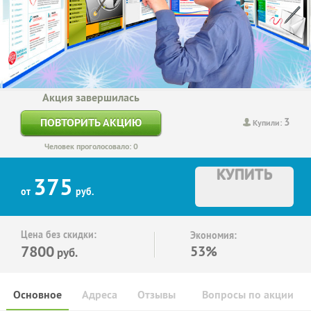
Акция завершилась
3
ПОВТОРИТЬ АКЦИЮ
Купили:
Человек проголосовало: 0
КУПИТЬ
375
от
руб.
Цена без скидки:
Экономия:
7800
53%
руб.
Основное
Адреса
Отзывы
Вопросы по акции