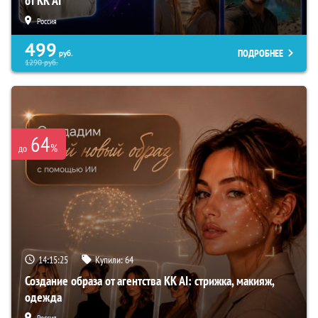
от KK AI
Россия
499
ПОДРОБНЕЕ
руб.
1290
руб.
64
%
до
14:15:24
Купили:
64
Создание образа от агентства KK AI: стрижка, макияж,
одежда
Россия