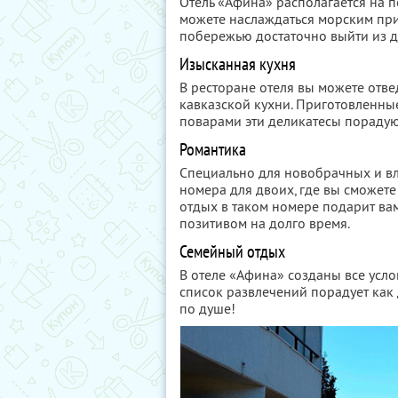
Отель «Афина» располагается на 
можете наслаждаться морским при
побережью достаточно выйти из д
Изысканная кухня
В ресторане отеля вы можете отв
кавказской кухни. Приготовленн
поварами эти деликатесы порадую
Романтика
Специально для новобрачных и в
номера для двоих, где вы сможете
отдых в таком номере подарит ва
позитивом на долго время.
Семейный отдых
В отеле «Афина» созданы все усл
список развлечений порадует как 
по душе!