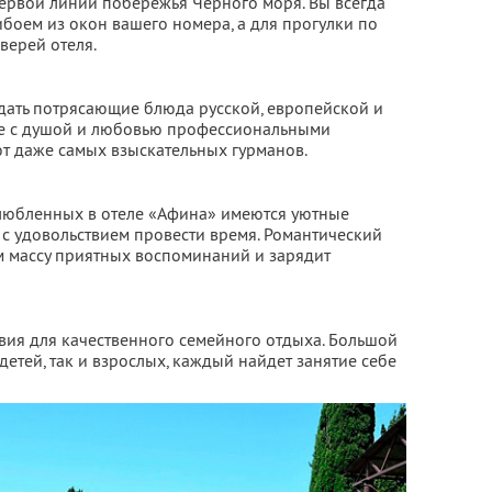
первой линии побережья Черного моря. Вы всегда
боем из окон вашего номера, а для прогулки по
верей отеля.
едать потрясающие блюда русской, европейской и
ые с душой и любовью профессиональными
т даже самых взыскательных гурманов.
любленных в отеле «Афина» имеются уютные
 с удовольствием провести время. Романтический
м массу приятных воспоминаний и зарядит
овия для качественного семейного отдыха. Большой
детей, так и взрослых, каждый найдет занятие себе