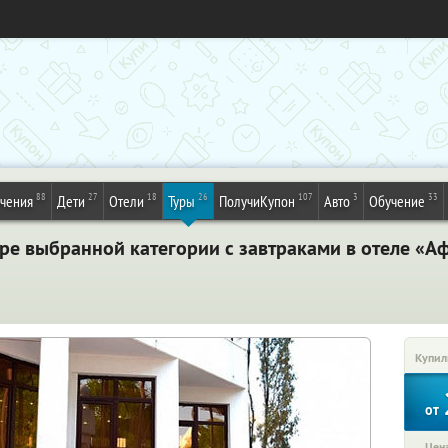
88
27
18
26
107
3
33
ечения
Дети
Отели
Туры
ПолучиКупон
Авто
Обучение
ере выбранной категории с завтраками в отеле «А
Купил
от
Цена