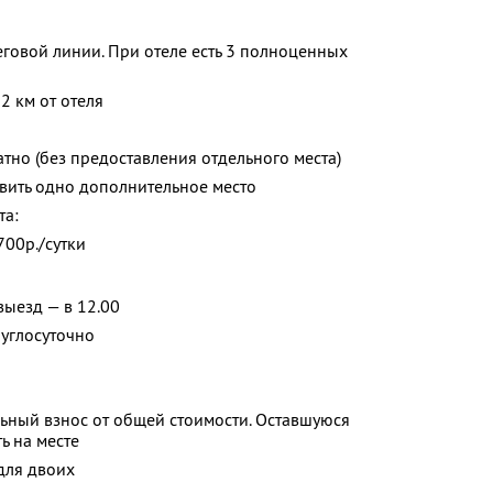
еговой линии. При отеле есть 3 полноценных
2 км от отеля
тно (без предоставления отдельного места)
вить одно дополнительное место
та:
700р./сутки
 выезд — в 12.00
руглосуточно
ьный взнос от общей стоимости. Оставшуюся
ь на месте
для двоих