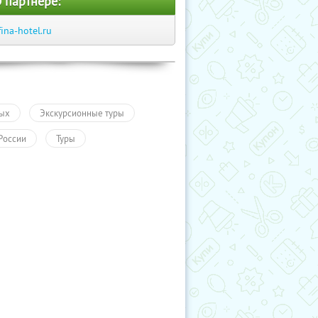
 партнере:
fina-hotel.ru
ых
Экскурсионные туры
России
Туры