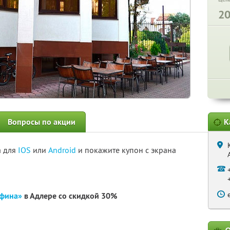
2
Вопросы по акции
К
а для
IOS
или
Android
и покажите купон с экрана
фина»
в Адлере со скидкой 30%