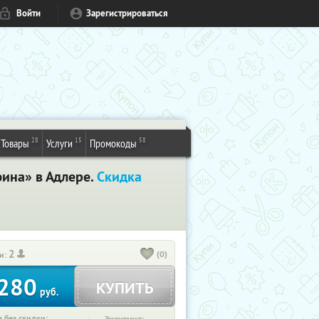
Войти
Зарегистрироваться
28
15
58
Товары
Услуги
Промокоды
фина» в Адлере.
Скидка
2
(0)
и:
280
КУПИТЬ
руб.
 без скидки: