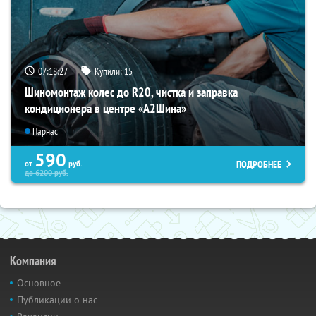
07:18:26
Купили:
15
Шиномонтаж колес до R20, чистка и заправка
кондиционера в центре «A2Шина»
Парнас
590
ПОДРОБНЕЕ
от
руб.
до
6200
руб.
Компания
Основное
Публикации о нас