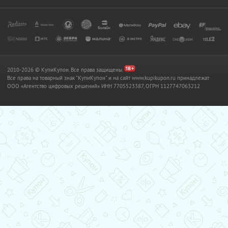
2010-2026 © КупиКупон. Все права защищены.
Все права на товарный знак "КупиКупон" и на сайт www.kupikupon.ru принадлежат
OOO «Агентство цифровых решений» ИНН 7705523387, ОГРН 1127747063212