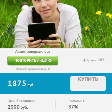
Акция завершилась
207
ПОВТОРИТЬ АКЦИЮ
Купили:
Человек проголосовало: 0
КУПИТЬ
1875
руб.
Цена без скидки:
Экономия:
2990
37%
руб.