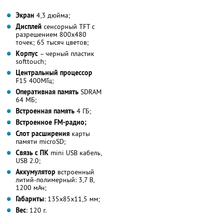
Экран
4,3 дюйма;
Дисплей
сенсорный TFT с
разрешением 800х480
точек; 65 тысяч цветов;
Корпус
– черный пластик
softtouch;
Центральный процессор
F15 400МГц;
Оперативная память
SDRAM
64 МБ;
Встроенная память
4 ГБ;
Встроенное FM-радио;
Слот расширения
карты
памяти microSD;
Связь с ПК
mini USB кабель,
USB 2.0;
Аккумулятор
встроенный
литий-полимерный: 3,7 В,
1200 мАч;
Габариты
: 135x85x11,5 мм;
Вес
: 120 г.