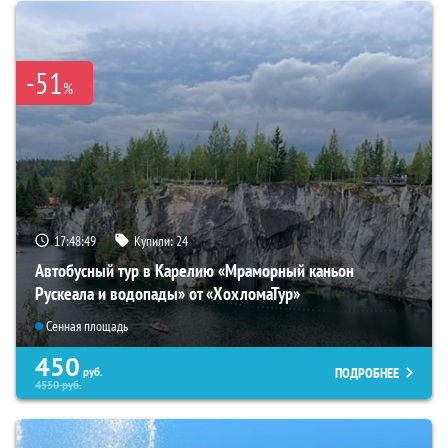
-51
%
17:48:48
Купили:
24
Автобусный тур в Карелию «Мраморный каньон
Рускеала и водопады» от «ХохломаТур»
Сенная площадь
450
ПОДРОБНЕЕ
руб.
4550
руб.