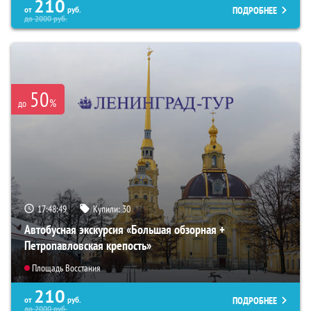
210
ПОДРОБНЕЕ
от
руб.
до
2000
руб.
50
%
до
17:48:48
Купили:
30
Автобусная экскурсия «Большая обзорная +
Петропавловская крепость»
Площадь Восстания
210
ПОДРОБНЕЕ
от
руб.
до
2000
руб.