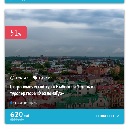
-51
%
17:48:48
Купили:
5
Гастрономический тур в Выборг на 1 день от
туроператора «ХохломаТур»
Сенная площадь
620
ПОДРОБНЕЕ
руб.
6290
руб.