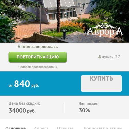
Акция завершилась
27
ПОВТОРИТЬ АКЦИЮ
Купили:
Человек проголосовало: 1
КУПИТЬ
840
от
руб.
Цена без скидки:
Экономия:
34000
30%
руб.
Основное
Адреса
Отзывы
Вопросы по акции