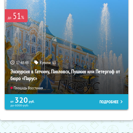
51
%
до
17:48:48
Купили:
63
Экскурсия в Гатчину, Павловск, Пушкин или Петергоф от
бюро «Парус»
Площадь Восстания
320
ПОДРОБНЕЕ
от
руб.
до
6000
руб.