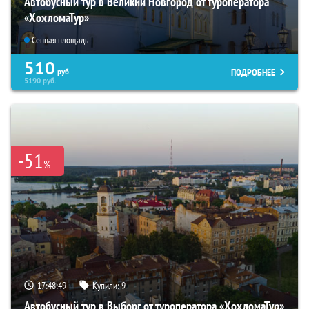
Автобусный тур в Великий Новгород от туроператора
«ХохломаТур»
Сенная площадь
510
ПОДРОБНЕЕ
руб.
5190
руб.
-51
%
17:48:48
Купили:
9
Автобусный тур в Выборг от туроператора «ХохломаТур»