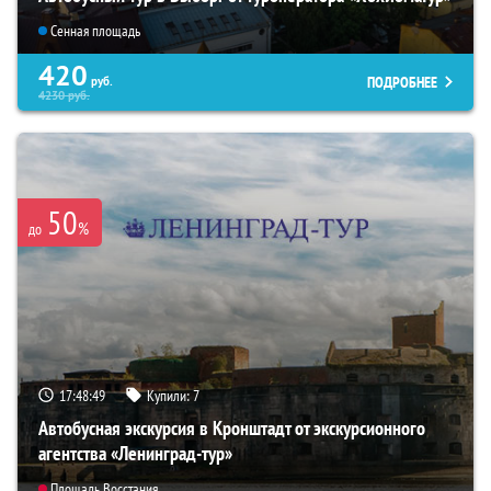
Сенная площадь
420
ПОДРОБНЕЕ
руб.
4230
руб.
50
%
до
17:48:48
Купили:
7
Автобусная экскурсия в Кронштадт от экскурсионного
агентства «Ленинград-тур»
Площадь Восстания