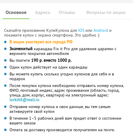
Основное
Адреса
Отзывы
Вопросы по акции
Скачайте приложение КупиКупона для
IOS
или
Android
и
покажите купон с экрана смартфона. Это удобно :)
В акции участвуют все города РФ
Знаменитый
карандаш Fix it Pro для удаления царапин с
верхнего покрытия автомобиля
Вы платите
190 р. вместо 1000 р.
Один купон действует на один карандаш
Вы можете купить сколько угодно купонов для себя и в
подарок
После покупки купона необходимо отправить номер купона,
ФИО, почтовый индекс, адрес проживания (область, город,
улица, дом, корпус, квартира) на электронный адрес:
iorki66@mail.ru
Отправив номер купона и свои данные, вы тем самым
активируете свой купон
В течение 1–5 рабочих дней вам придет ответ о состоянии
вашего заказа
Оплата за доставку производится получателем на почте.