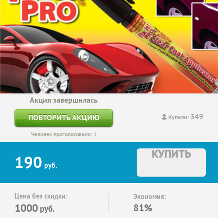
Акция завершилась
349
ПОВТОРИТЬ АКЦИЮ
Купили:
Человек проголосовало: 1
КУПИТЬ
190
руб.
Цена без скидки:
Экономия:
1000
81%
руб.