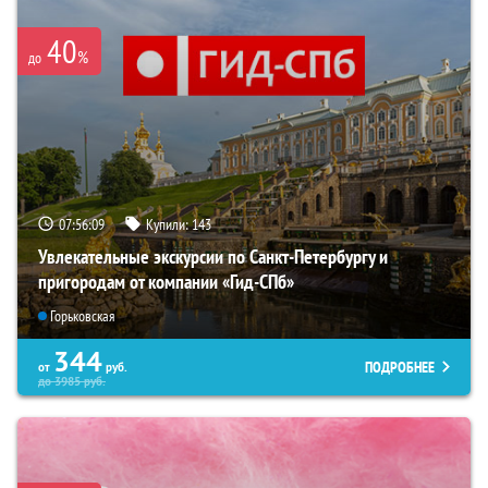
40
%
до
07:56:08
Купили:
143
Увлекательные экскурсии по Санкт-Петербургу и
пригородам от компании «Гид-СПб»
Горьковская
344
ПОДРОБНЕЕ
от
руб.
до
3985
руб.