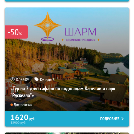
-50
%
07:56:08
Купили:
6
«Тур на 2 дня: сафари по водопадам Карелии и парк
“Рускеала"»
Достоевская
1620
ПОДРОБНЕЕ
руб.
12900
руб.