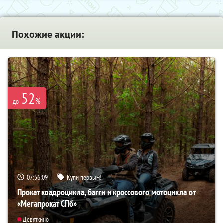
Похожие акции:
52
%
до
07:56:08
Купи первым!
Прокат квадроцикла, багги и кроссового мотоцикла от
«Мегапрокат СПб»
Девяткино