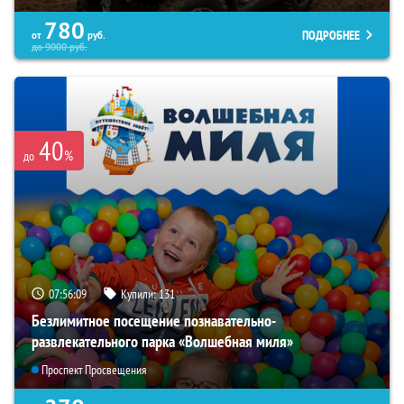
780
ПОДРОБНЕЕ
от
руб.
до
9000
руб.
40
%
до
07:56:08
Купили:
131
Безлимитное посещение познавательно-
развлекательного парка «Волшебная миля»
Проспект Просвещения