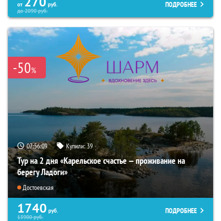
270
ПОДРОБНЕЕ
от
руб.
до
2090
руб.
-50
%
07:56:08
Купили:
39
Тур на 2 дня «Карельское счастье — проживание на
берегу Ладоги»
Достоевская
1740
ПОДРОБНЕЕ
руб.
13900
руб.