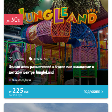
30
%
до
07:56:08
Купили:
502
Целый день развлечений в будни или выходные в
детском центре JungleLand
Звенигородская
225
ПОДРОБНЕЕ
от
руб.
до
950
руб.