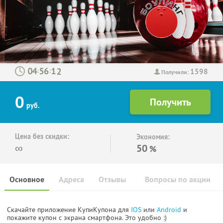
1598
:
:
Получили:
0
руб.
Цена без скидки:
Экономия:
∞
50
%
Основное
Адреса
Отзывы
Вопросы по акции
Скачайте приложение КупиКупона для
IOS
или
Android
и
покажите купон с экрана смартфона. Это удобно :)