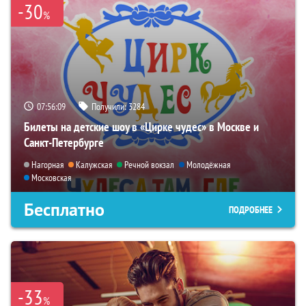
-30
%
07:56:08
Получили:
3284
Билеты на детские шоу в «Цирке чудес» в Москве и
Санкт-Петербурге
Нагорная
Калужская
Речной вокзал
Молодёжная
Московская
Бесплатно
ПОДРОБНЕЕ
-33
%