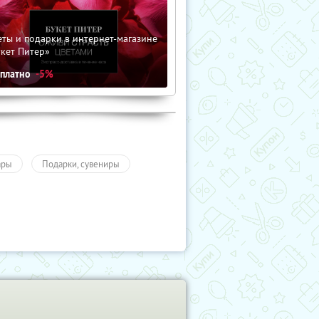
ты и подарки в интернет-магазине
кет Питер»
сплатно
-5%
ары
Подарки, сувениры