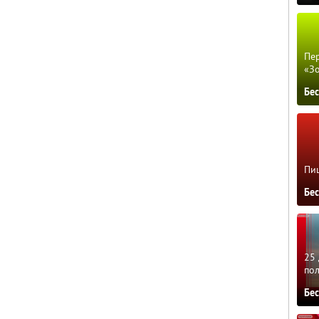
Пер
«З
Бе
Пиц
Бе
25 
по
Бе