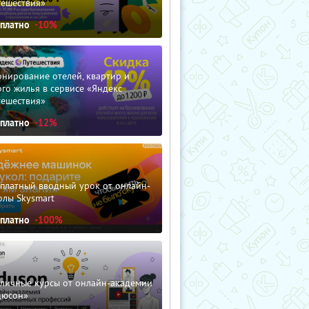
тешествия»
сплатно
-10%
нирование отелей, квартир и
го жилья в сервисе «Яндекс
тешествия»
сплатно
-12%
сплатный вводный урок от онлайн-
олы Skysmart
сплатно
-100%
зличные курсы от онлайн-академии
дюсон»