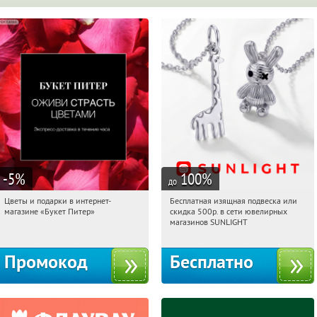
-5
%
100
%
до
Цветы и подарки в интернет-
Бесплатная изящная подвеска или
01:06:30
Получи первым!
01:06:30
Получили:
74
магазине «Букет Питер»
скидка 500р. в сети ювелирных
Владимирская
Россия
магазинов SUNLIGHT
Промокод
Бесплатно