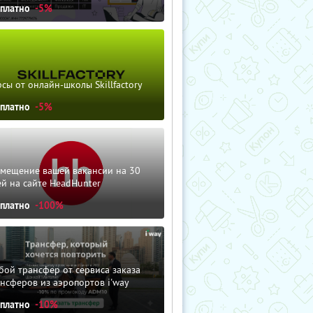
сплатно
-5%
сы от онлайн-школы Skillfactory
сплатно
-5%
змещение вашей вакансии на 30
й на сайте HeadHunter
сплатно
-100%
ой трансфер от сервиса заказа
нсферов из аэропортов i'way
сплатно
-10%