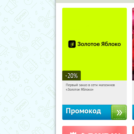
-20
%
Первый заказ в сети магазинов
01:06:30
Получи первым!
«Золотое Яблоко»
Россия
Промокод