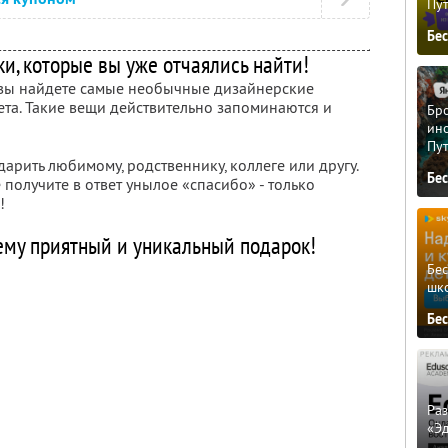
Пу
Бе
и, которые вы уже отчаялись найти!
 вы найдете самые необычные дизайнерские
ета. Такие вещи действительно запоминаются и
Бро
ино
Пу
дарить любимому, родственнику, коллеге или другу.
Бе
 получите в ответ унылое «спасибо» - только
!
му приятный и уникальный подарок!
Бе
шк
Бе
Ра
«Э