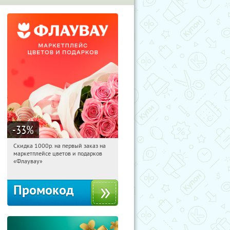
-33
%
Скидка 1000р. на первый заказ на
01:06:30
Получили:
18
маркетплейсе цветов и подарков
Россия
«Флаувау»
Промокод