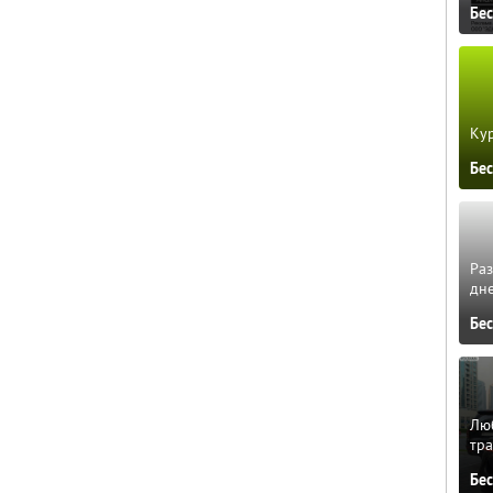
Бе
Кур
Бе
Ра
дне
Бе
Люб
тра
Бе