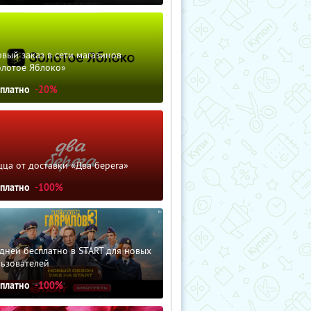
вый заказ в сети магазинов
олотое Яблоко»
сплатно
-20%
ца от доставки «Два берега»
сплатно
-100%
дней бесплатно в START для новых
льзователей
сплатно
-100%