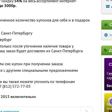
т скидку
54%
на весь ассортимент интернет-
до 5000р.
ченное количество купонов для себя и в подарок
О
 Санкт-Петербургу
b
ербург
олько после уточнения наличия товара у
Д
ваш заказ будет доставлен из Санкт-Петербурга
и смс-купон при получении заказа
тся с другими специальными предложениями
Ски
ка
 вы также можете уточнить по телефонам
Бе
7 (812) 572-77-05
я 2013 включительно
Бро
пол
ся купоном