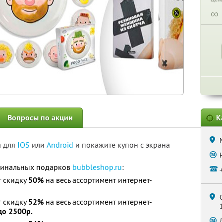
∞
Вопросы по акции
К
а для
IOS
или
Android
и покажите купон с экрана
игинальных подарков
bubbleshop.ru
:
т скидку
50%
на весь ассортимент интернет-
т скидку
52%
на весь ассортимент интернет-
до 2500р.