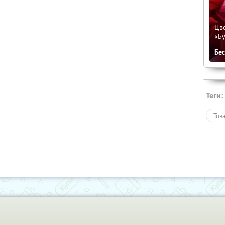
Цве
«Бу
Бе
Теги:
Тов