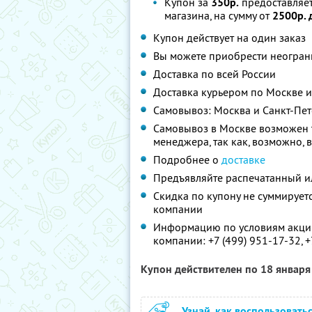
Купон за
350р.
предоставляе
магазина, на сумму от
2500р. 
Купон действует на один заказ
Вы можете приобрести неограни
Доставка по всей России
Доставка курьером по Москве и
Самовывоз: Москва и Санкт-Пет
Самовывоз в Москве возможен т
менеджера, так как, возможно, 
Подробнее о
доставке
Предъявляйте распечатанный ил
Скидка по купону не суммируе
компании
Информацию по условиям акции
компании:
+7 (499) 951-17-32,
+
Купон действителен по 18 январ
Узнай, как воспользовать