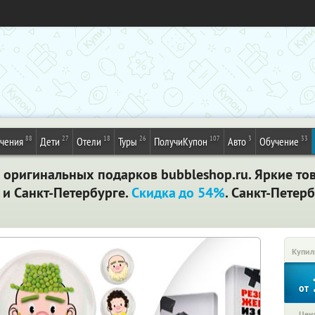
88
27
18
26
107
3
33
ечения
Дети
Отели
Туры
ПолучиКупон
Авто
Обучение
 оригинальных подарков bubbleshop.ru. Яркие то
 и Санкт-Петербурге.
Скидка до 54%
. Санкт-Петер
Купил
от
Цена