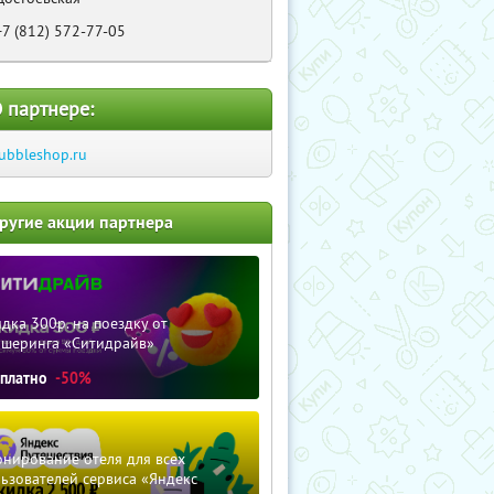
+7 (812) 572-77-05
 партнере:
ubbleshop.ru
ругие акции партнера
дка 300р. на поездку от
ршеринга «Ситидрайв»
сплатно
-50%
нирование отеля для всех
ьзователей сервиса «Яндекс