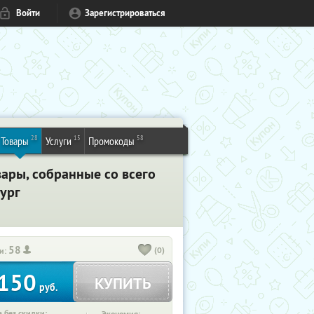
Войти
Зарегистрироваться
28
15
58
Товары
Услуги
Промокоды
вары, собранные со всего
бург
58
(0)
и:
150
КУПИТЬ
руб.
 без скидки: