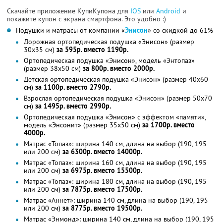
Скачайте приложение КупиКупона для
IOS
или
Android
и
покажите купон с экрана смартфона. Это удобно :)
Подушки и матрасы от компании «
Энисон
» со скидкой до 61%
Дорожная ортопедическая подушка «Энисон» (размер
30х35 см)
за 595р. вместо 1190р.
Ортопедическая подушка «Энисон», модель «Энтопаз»
(размер 38х50 см)
за 800р. вместо 2000р.
Детская ортопедическая подушка «Энисон» (размер 40х60
см)
за 1100р. вместо 2790р.
Взрослая ортопедическая подушка «Энисон» (размер 50х70
см)
за 1495р. вместо 2990р.
Ортопедическая подушка «Энисон» с эффектом «памяти»,
модель «Энсонит» (размер 35х50 см)
за 1700р. вместо
4000р.
Матрас «Топаз»: ширина 140 см, длина на выбор (190, 195
или 200 см)
за 6300р. вместо 14000р.
Матрас «Топаз»: ширина 160 см, длина на выбор (190, 195
или 200 см)
за 6975р. вместо 15500р.
Матрас «Топаз»: ширина 180 см, длина на выбор (190, 195
или 200 см)
за 7875р. вместо 17500р.
Матрас «Аннет»: ширина 140 см, длина на выбор (190, 195
или 200 см)
за 8775р. вместо 19500р.
Матрас «Энмонд»: ширина 140 см, длина на выбор (190, 195