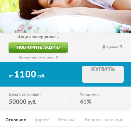
Акция завершилась
9
ПОВТОРИТЬ АКЦИЮ
Купили:
Человек проголосовало: 0
КУПИТЬ
1100
от
руб.
Цена без скидки:
Экономия:
50000
61%
руб.
Основное
Адреса
Отзывы
Вопросы по акции