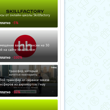
сы от онлайн-школы Skillfactory
сплатно
-5%
змещение вашей вакансии на 30
й на сайте HeadHunter
сплатно
-100%
ой трансфер от сервиса заказа
нсферов из аэропортов i'way
сплатно
-10%