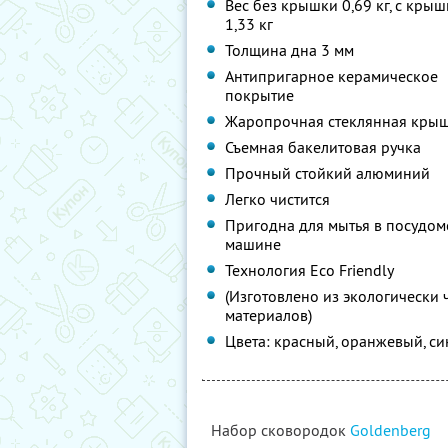
Вес без крышки 0,69 кг, с кры
1,33 кг
Толщина дна 3 мм
Антипригарное керамическое
покрытие
Жаропрочная стеклянная кры
Съемная бакелитовая ручка
Прочный стойкий алюминий
Легко чистится
Пригодна для мытья в посудо
машине
Технология Eco Friendly
(Изготовлено из экологически 
материалов)
Цвета: красный, оранжевый, с
Набор сковородок
Goldenberg