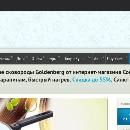
86
27
17
26
106
3
33
ечения
Дети
Отели
Туры
ПолучиКупон
Авто
Обучение
е сковороды Goldenberg от интернет-магазина Com
царапинам, быстрый нагрев.
Скидка до 55%
. Санкт
Купил
от
Цена