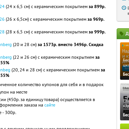
24
(24 x 6,5 см) с керамическим покрытием
за 899р.
26
(26 x 6,5см) с керамическим покрытием
за 969р.
28
(28 x 6,5 см) с керамическим покрытием
за 999р.
Д
enberg
(20 и 28 см)
за 1573р. вместо 3496р. Скидка
enberg
(22 и 26 см) с керамическим покрытием
за
Бе
а 55%
шк
enbeg
(20, 24 и 28 см) с керамическим покрытием
за
Бе
а 55%
ченное количество купонов для себя и в подарок
упон на месте
ии (450р. за единицу товара) осуществляется в
Ра
 оформления заказа на
сайте
«Э
 - 300р.
Бе
тся с другими специальными предложениями