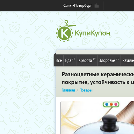
Санкт-Петербург
14
19
15
Все
Еда
Красота
Здоровье
Развл
Разноцветные керамически
покрытие, устойчивость к 
Главная
Товары