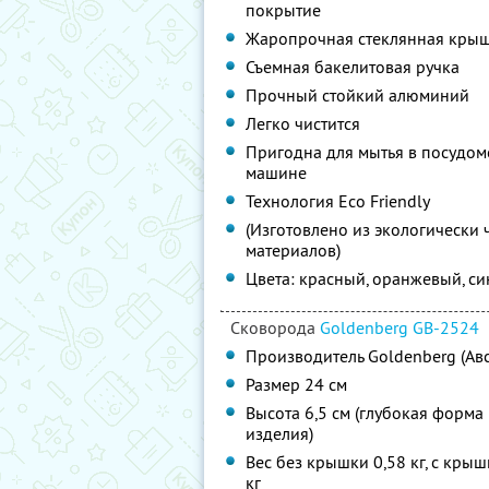
покрытие
Жаропрочная стеклянная кры
Съемная бакелитовая ручка
Прочный стойкий алюминий
Легко чистится
Пригодна для мытья в посудо
машине
Технология Eco Friendly
(Изготовлено из экологически 
материалов)
Цвета: красный, оранжевый, с
Сковорода
Goldenberg GB-2524
Производитель Goldenberg (Авс
Размер 24 см
Высота 6,5 см (глубокая форма
изделия)
Вес без крышки 0,58 кг, с крыш
кг