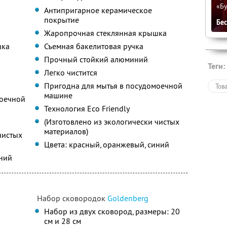
«Бу
Антипригарное керамическое
покрытие
Бе
Жаропрочная стеклянная крышка
шка
Съемная бакелитовая ручка
Прочный стойкий алюминий
Теги:
Легко чистится
Пригодна для мытья в посудомоечной
Тов
машине
моечной
Технология Eco Friendly
(Изготовлено из экологически чистых
материалов)
чистых
Цвета: красный, оранжевый, синий
иний
Набор сковородок
Goldenberg
Набор из двух сковород, размеры: 20
см и 28 см