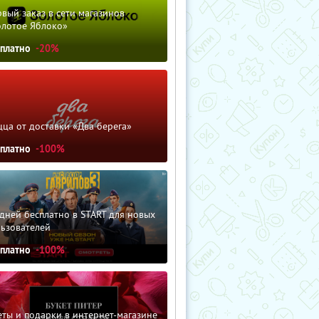
вый заказ в сети магазинов
олотое Яблоко»
сплатно
-20%
ца от доставки «Два берега»
сплатно
-100%
дней бесплатно в START для новых
льзователей
сплатно
-100%
ты и подарки в интернет-магазине