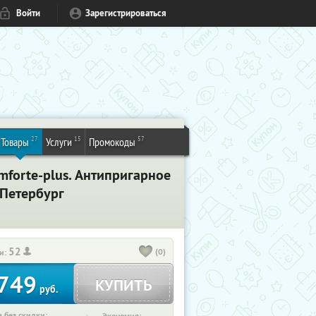
Войти
Зарегистрироваться
27
15
57
Товары
Услуги
Промокоды
forte-plus. Антипригарное
-Петербург
52
(0)
и:
749
КУПИТЬ
руб.
 без скидки: