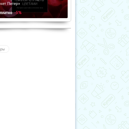
кет Питер»
сплатно
-5%
ары