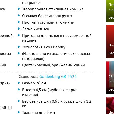
покрытие
Пер
шка
Жаропрочная стеклянная крышка
«З
Съемная бакелитовая ручка
Бе
Прочный стойкий алюминий
Легко чистится
моечной
Пригодна для мытья в посудомоечной
машине
Пиц
Технология Eco Friendly
чистых
(Изготовлено из экологически чистых
Бе
материалов)
иний
Цвета: красный, оранжевый, синий
Сковорода
Goldenberg GB-2526
25 
по
трия)
Размер 26 см
Бе
Высота 6,5 см (глубокая форма
изделия)
Вес без крышки 0,65 кг, с крышкой 1,2
кг
кой 1,1
Толщина дна 3 мм
Цве