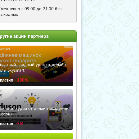
Ежедневно c 09.00 до 21.00 без
выходных
ругие акции партнера
сплатный вводный урок от онлайн-
олы Skysmart
сплатно
-100%
зличные курсы от онлайн-академии
дюсон»
сплатно
-5%