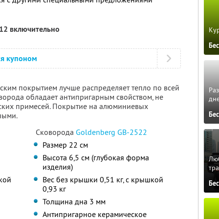
012 включительно
Кур
Бе
ся купоном
ским покрытием лучше распределяет тепло по всей
Ра
ворода обладает антипригарным свойством, не
дне
еских примесей. Покрытие на алюминиевых
Бе
ными.
Сковорода
Goldenberg GB-2522
Размер 22 см
Высота 6,5 см (глубокая форма
Люб
изделия)
тра
шкой
Вес без крышки 0,51 кг, с крышкой
Бе
0,93 кг
Толщина дна 3 мм
Антипригарное керамическое