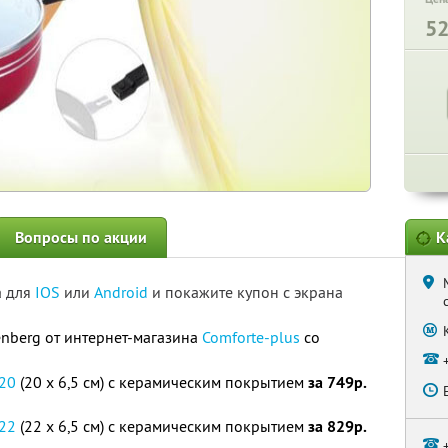
5
Вопросы по акции
К
а для
IOS
или
Android
и покажите купон с экрана
nberg от интернет-магазина
Comforte-plus
со
20
(20 x 6,5 см) с керамическим покрытием
за 749р.
22
(22 x 6,5 см) с керамическим покрытием
за 829р.