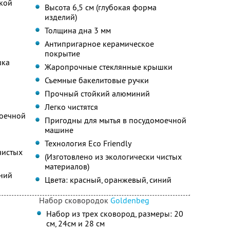
шкой
Высота 6,5 см (глубокая форма
изделий)
Толщина дна 3 мм
Антипригарное керамическое
покрытие
шка
Жаропрочные стеклянные крышки
Съемные бакелитовые ручки
Прочный стойкий алюминий
Легко чистятся
моечной
Пригодны для мытья в посудомоечной
машине
Технология Eco Friendly
чистых
(Изготовлено из экологически чистых
материалов)
иний
Цвета: красный, оранжевый, синий
Набор сковородок
Goldenbeg
Набор из трех сковород, размеры: 20
см, 24см и 28 см