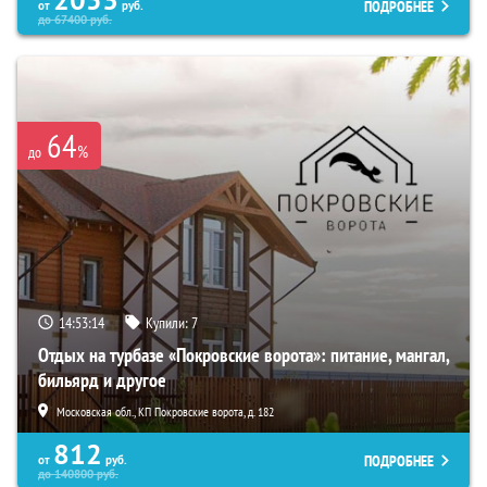
2053
ПОДРОБНЕЕ
от
руб.
до
67400
руб.
64
%
до
14:53:13
Купили:
7
Отдых на турбазе «Покровские ворота»: питание, мангал,
бильярд и другое
Московская обл., КП Покровские ворота, д. 182
812
ПОДРОБНЕЕ
от
руб.
до
140800
руб.