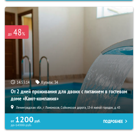
48
%
до
14:53:13
Купили:
34
От 2 дней проживания для двоих с питанием в гостевом
доме «Кают-компания»
Ленинградская обл., г. Ломоносов, Сойкинская дорога, 15-й жилой городок, д. 43
1200
ПОДРОБНЕЕ
от
руб.
до
14900
руб.