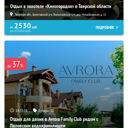
Отдых в экоотеле «Киногородок» в Тверской области
Тверская обл., Бологовский р-н, Выползовское с/п, дер. Михайловское, д. 15
2530
ПОДРОБНЕЕ
от
руб.
до
173110
руб.
37
%
до
14:53:13
Купили:
10
Отдых для двоих в Avrora Family Club рядом с
Пяловским водохранилищем