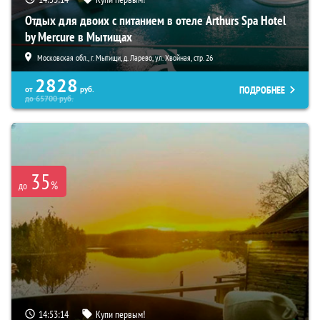
Отдых для двоих с питанием в отеле Arthurs Spa Hotel
by Mercure в Мытищах
Московская обл., г. Мытищи, д. Ларево, ул. Хвойная, стр. 26
2828
ПОДРОБНЕЕ
от
руб.
до
65700
руб.
35
%
до
14:53:13
Купи первым!