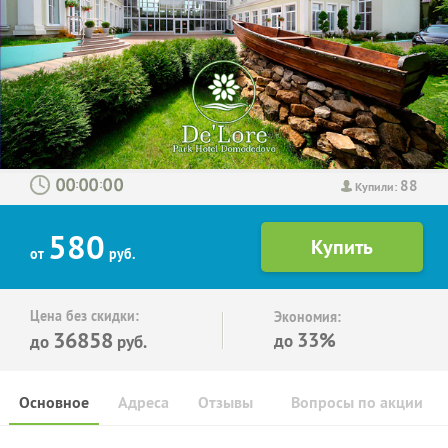
88
:
:
Купили:
580
от
руб.
Цена без скидки:
Экономия:
36858
33%
до
до
руб.
Основное
Адреса
Отзывы
Вопросы по акции