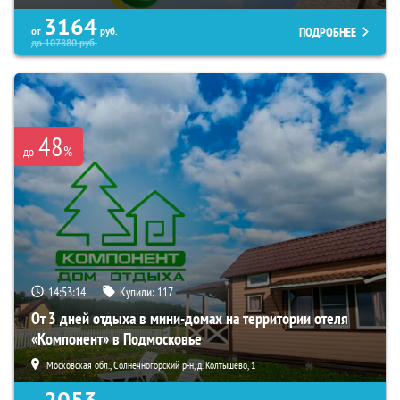
3164
ПОДРОБНЕЕ
от
руб.
до
107880
руб.
48
%
до
14:53:13
Купили:
117
От 3 дней отдыха в мини-домах на территории отеля
«Компонент» в Подмосковье
Московская обл., Солнечногорский р-н, д. Колтышево, 1