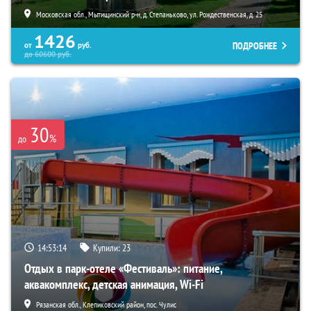
Московская обл., Мытищинский р-н, д. Степаньково, ул. Рождественская, д. 25
1426
ПОДРОБНЕЕ
от
руб.
до
60600
руб.
30
%
до
14:53:13
Купили:
23
Отдых в парк-отеле «Фестиваль»: питание,
аквакомплекс, детская анимация, Wi-Fi
Рязанская обл., Клепиковский район, пос. Чулис