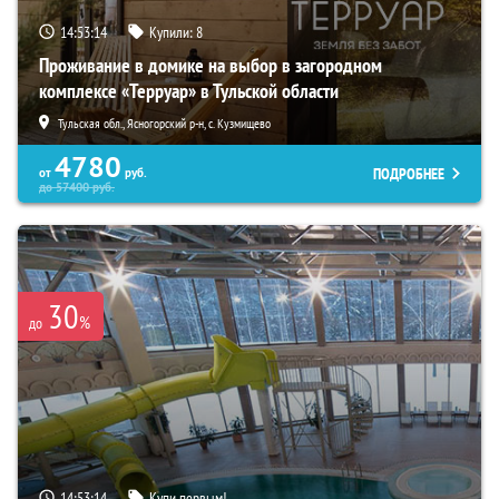
14:53:13
Купили:
8
Проживание в домике на выбор в загородном
комплексе «Терруар» в Тульской области
Тульская обл., Ясногорский р-н, с. Кузмищево
4780
ПОДРОБНЕЕ
от
руб.
до
57400
руб.
30
%
до
14:53:13
Купи первым!