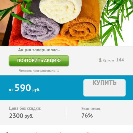
Акция завершилась
144
ПОВТОРИТЬ АКЦИЮ
Купили:
Человек проголосовало: 1
КУПИТЬ
590
от
руб.
Цена без скидки:
Экономия:
2300
76%
руб.