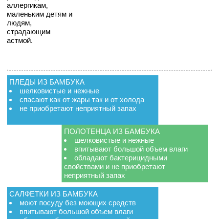
аллергикам,
маленьким детям и
людям,
страдающим
астмой.
ПЛЕДЫ ИЗ БАМБУКА
шелковистые и нежные
спасают как от жары так и от холода
не приобретают неприятный запах
ПОЛОТЕНЦА ИЗ БАМБУКА
шелковистые и нежные
впитывают большой объем влаги
обладают бактерицидными
свойствами и не приобретают
неприятный запах
САЛФЕТКИ ИЗ БАМБУКА
моют посуду без моющих средств
впитывают большой объем влаги