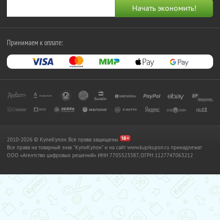
Принимаем к оплате:
2010-2026 © КупиКупон. Все права защищены.
Все права на товарный знак "КупиКупон" и на сайт www.kupikupon.ru принадлежат
OOO «Агентство цифровых решений» ИНН 7705523387, ОГРН 1127747063212