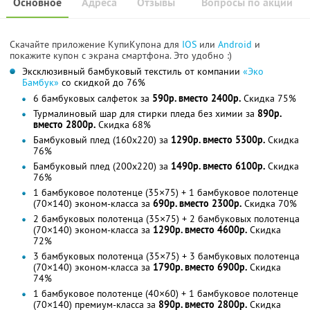
Основное
Адреса
Отзывы
Вопросы по акции
Скачайте приложение КупиКупона для
IOS
или
Android
и
покажите купон с экрана смартфона. Это удобно :)
Эксклюзивный бамбуковый текстиль от компании
«Эко
Бамбук»
со скидкой до 76%
6 бамбуковых салфеток за
590р. вместо 2400р.
Скидка 75%
Турмалиновый шар для стирки пледа без химии за
890р.
вместо 2800р.
Скидка 68%
Бамбуковый плед (160x220) за
1290р. вместо 5300р.
Скидка
76%
Бамбуковый плед (200x220) за
1490р. вместо 6100р.
Скидка
76%
1 бамбуковое полотенце (35×75) + 1 бамбуковое полотенце
(70×140) эконом-класса за
690р. вместо 2300р.
Скидка 70%
2 бамбуковых полотенца (35×75) + 2 бамбуковых полотенца
(70×140) эконом-класса за
1290р. вместо 4600р.
Скидка
72%
3 бамбуковых полотенца (35×75) + 3 бамбуковых полотенца
(70×140) эконом-класса за
1790р. вместо 6900р.
Скидка
74%
1 бамбуковое полотенце (40×60) + 1 бамбуковое полотенце
(70×140) премиум-класса за
890р. вместо 2800р.
Скидка