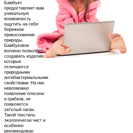
Бамбук»
предоставляет вам
уникальную
возможность
ощутить на себе
бережное
прикосновение
природы.
Бамбуковое
волокно позволяет
создавать изделия,
которые
отличаются
природными
антибактериальными
свойствами. На них
невозможно
появление плесени
и грибков, не
появляется
затхлый запах.
Такой текстиль
экологически чист и
особенно
рекомендован