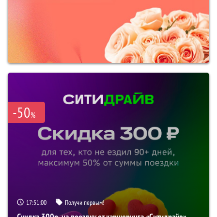
-50
%
17:50:59
Получи первым!
Скидка 300р. на поездку от каршеринга «Ситидрайв»