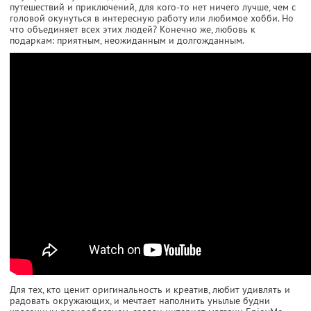
путешествий и приключений, для кого-то нет ничего лучше, чем с
головой окунуться в интересную работу или любимое хобби. Но
что объединяет всех этих людей? Конечно же, любовь к
подаркам: приятным, неожиданным и долгожданным.
Для тех, кто ценит оригинальность и креатив, любит удивлять и
радовать окружающих, и мечтает наполнить унылые будни