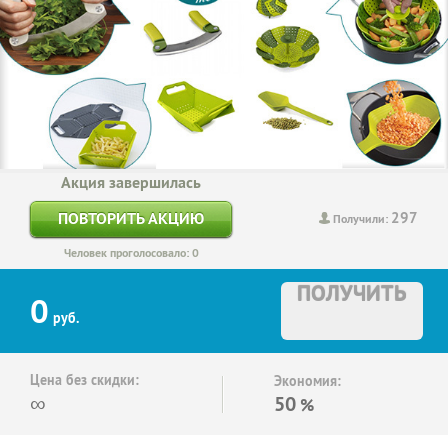
Акция завершилась
297
ПОВТОРИТЬ АКЦИЮ
Получили:
Человек проголосовало: 0
ПОЛУЧИТЬ
0
руб.
Цена без скидки:
Экономия:
∞
50
%