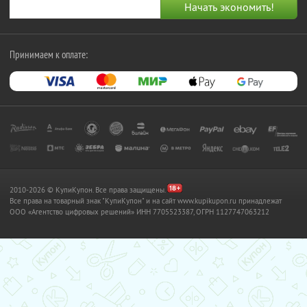
Принимаем к оплате:
2010-2026 © КупиКупон. Все права защищены.
Все права на товарный знак "КупиКупон" и на сайт www.kupikupon.ru принадлежат
OOO «Агентство цифровых решений» ИНН 7705523387, ОГРН 1127747063212