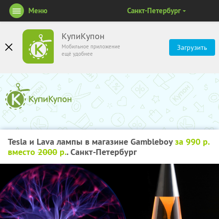
Меню
Санкт-Петербург
КупиКупон
Мобильное приложение
Загрузить
ещё удобнее
Tesla и Lava лампы в магазине Gambleboy
за 990 р.
вместо
2000
р.
. Санкт-Петербург