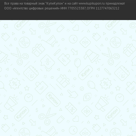
Все права на товарный знак "КупиКупон" и на сайт www.kupikupon.ru принадлежат
OOO «Агентство цифровых решений» ИНН 7705523387, ОГРН 1127747063212