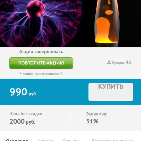
Акция завершилась
41
ПОВТОРИТЬ АКЦИЮ
Купили:
Человек проголосовало: 0
КУПИТЬ
990
руб.
Цена без скидки:
Экономия:
2000
51%
руб.
Основное
Адреса
Отзывы
Вопросы по акции