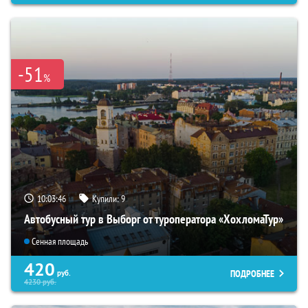
-51
%
10:03:45
Купили:
9
Автобусный тур в Выборг от туроператора «ХохломаТур»
Сенная площадь
420
ПОДРОБНЕЕ
руб.
4230
руб.