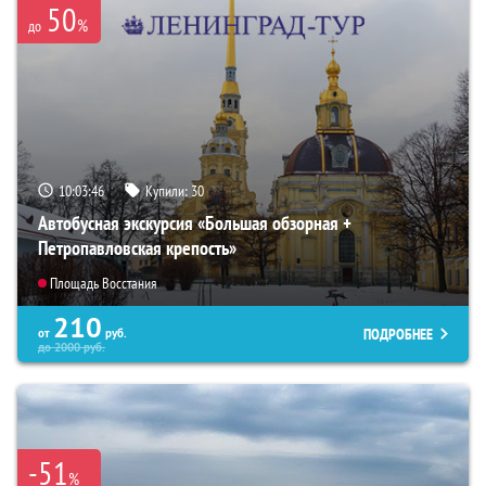
50
%
до
10:03:45
Купили:
30
Автобусная экскурсия «Большая обзорная +
Петропавловская крепость»
Площадь Восстания
210
ПОДРОБНЕЕ
от
руб.
до
2000
руб.
-51
%