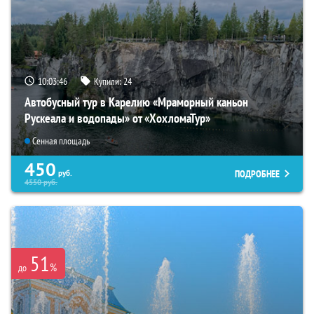
10:03:45
Купили:
24
Автобусный тур в Карелию «Мраморный каньон
Рускеала и водопады» от «ХохломаТур»
Сенная площадь
450
ПОДРОБНЕЕ
руб.
4550
руб.
51
%
до