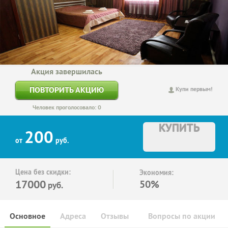
Акция завершилась
ПОВТОРИТЬ АКЦИЮ
Купи первым!
Человек проголосовало: 0
КУПИТЬ
200
от
руб.
Цена без скидки:
Экономия:
17000
50%
руб.
Основное
Адреса
Отзывы
Вопросы по акции