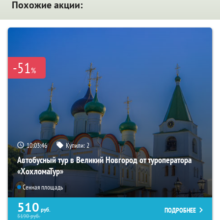
Похожие акции:
-51
%
10:03:45
Купили:
2
Автобусный тур в Великий Новгород от туроператора
«ХохломаТур»
Сенная площадь
510
ПОДРОБНЕЕ
руб.
5190
руб.