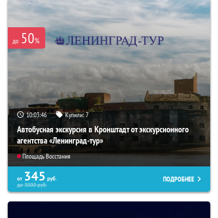
50
%
до
10:03:45
Купили:
7
Автобусная экскурсия в Кронштадт от экскурсионного
агентства «Ленинград-тур»
Площадь Восстания
345
ПОДРОБНЕЕ
от
руб.
до
3000
руб.