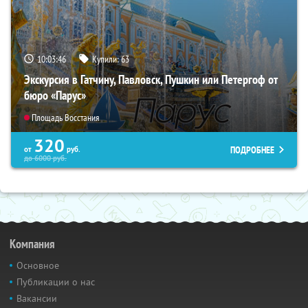
10:03:45
Купили:
63
Экскурсия в Гатчину, Павловск, Пушкин или Петергоф от
бюро «Парус»
Площадь Восстания
320
ПОДРОБНЕЕ
от
руб.
до
6000
руб.
Компания
Основное
Публикации о нас
Вакансии