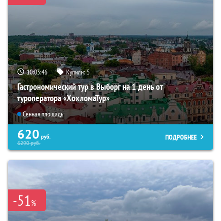
10:03:45
Купили:
5
Гастрономический тур в Выборг на 1 день от
туроператора «ХохломаТур»
Сенная площадь
620
ПОДРОБНЕЕ
руб.
6290
руб.
-51
%