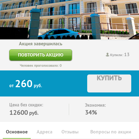
Акция завершилась
13
ПОВТОРИТЬ АКЦИЮ
Купили:
Человек проголосовало: 0
КУПИТЬ
260
от
руб.
Цена без скидки:
Экономия:
12600
34%
руб.
Основное
Адреса
Отзывы
Вопросы по акции