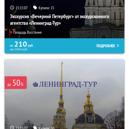
15:15:06
Купили:
15
Экскурсия «Вечерний Петербург» от экскурсионного
агентства «Ленинград-Тур»
Площадь Восстания
210
ПОДРОБНЕЕ
от
руб.
до
2000
руб.
50
%
до
15:15:06
Купили:
30