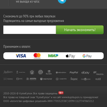
не выходя из чата:
Сэкономьте до 90% при любых покупках
Подпишитесь на самые выгодные предложения
Принимаем к оплате:
2010-2026 © КупиКупон. Все права защищены.
Все права на товарный знак "КупиКупон" и на сайт www.kupikupon.ru принадлежат
OOO «Агентство цифровых решений» ИНН 7705523387, ОГРН 1127747063212