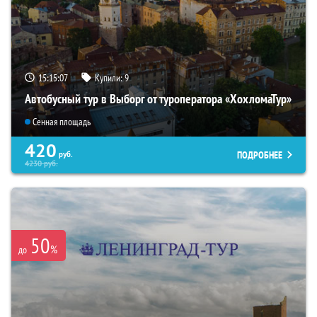
15:15:06
Купили:
9
Автобусный тур в Выборг от туроператора «ХохломаТур»
Сенная площадь
420
ПОДРОБНЕЕ
руб.
4230
руб.
50
%
до