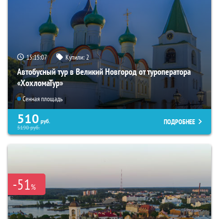
15:15:06
Купили:
2
Автобусный тур в Великий Новгород от туроператора
«ХохломаТур»
Сенная площадь
510
ПОДРОБНЕЕ
руб.
5190
руб.
-51
%