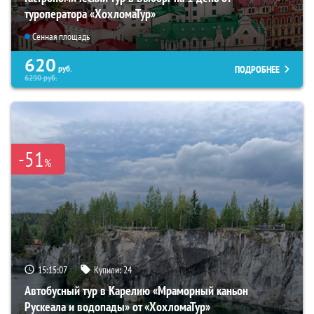
туроператора «ХохломаТур»
Сенная площадь
620
ПОДРОБНЕЕ
руб.
6290
руб.
-51
%
15:15:06
Купили:
24
Автобусный тур в Карелию «Мраморный каньон
Рускеала и водопады» от «ХохломаТур»