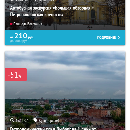
Автобусная экскурсия «Большая обзорная +
Петропавловская крепость»
Площадь Восстания
210
ПОДРОБНЕЕ
от
руб.
до
2000
руб.
-51
%
15:15:06
Купи первым!
Гастрономический тур в Выборг на 1 день от