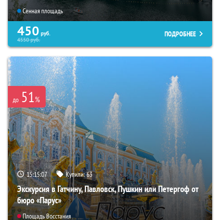
Сенная площадь
450
ПОДРОБНЕЕ
руб.
4550
руб.
51
%
до
15:15:06
Купили:
63
Экскурсия в Гатчину, Павловск, Пушкин или Петергоф от
бюро «Парус»
Площадь Восстания