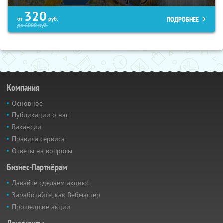
320
ПОДРОБНЕЕ
от
руб.
до
6000
руб.
Компания
Основное
Публикации о нас
Вакансии
Правила сервиса
Ответы на вопросы
Бизнес-Партнёрам
Давайте сделаем акцию!
Заработайте, как Вебмастер
Прошедшие акции
Документы