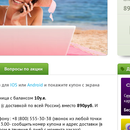
8
Вопросы по акции
Д
а для
IOS
или
Android
и покажите купон с экрана
Ски
ница с балансом
10у.е.
ка
(с доставкой по всей России). вместо
890руб.
И
Бе
ону : +8 |800| 555-30-38 (звонок из любой точки
23.00- сообщить номер купона и адрес доставки (в
ом в течение 6 дней с момента заказа)