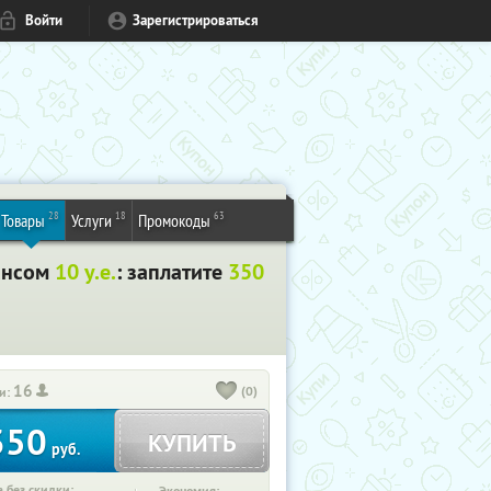
Войти
Зарегистрироваться
28
18
63
Товары
Услуги
Промокоды
лансом
10 у.е.
: заплатите
350
16
(0)
и:
350
КУПИТЬ
руб.
 без скидки: