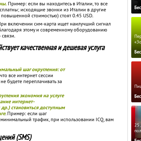
ны.
Пример: если вы находитесь в Италии, то все
Бе
платны; исходящие звонки из Италии в другие
 повышенной стоимостью) стоят 0.45 USD.
 При включении сим-карта ищет наилучший сигнал
Благодаря этому и современному оборудованию
 связи.
Пер
«З
йствует качественная и дешевая услуга
Бе
имальный шаг округления: от
 что все интернет сессии
 не будете переплачивать за
Пиц
угления экономия на услуге
Бе
вание интернет-
и др.) становиться доступным
нге
. Пример: если шаг
а минимальный трафик, при использовании ICQ, вам
25 
по
щений (SMS)
Бе