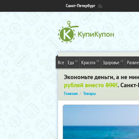
Санкт-Петербург
16
18
15
Все
Еда
Красота
Здоровье
Развл
Экономьте деньги, а не ми
рублей вместо
890
!
. Санкт
Главная
Товары