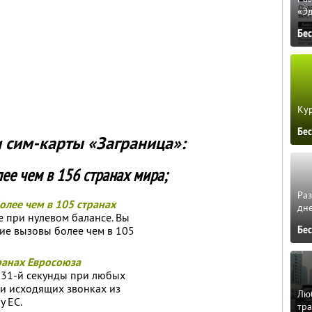
«Э
Бе
Кур
Бе
 сим-карты «Заграница»:
лее чем в 156 странах мира;
Ра
олее чем в 105 странах
дне
е при нулевом балансе. Вы
ие вызовы более чем в 105
Бе
ранах Евросоюза
 31-й секунды при любых
 и исходящих звонках из
Люб
у ЕС.
тра