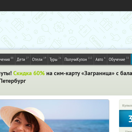
88
27
19
26
112
4
33
ечения
Дети
Отели
Туры
ПолучиКупон
Авто
Обучение
нуты!
Скидка 60%
на сим-карту «Заграница» с ба
-Петербург
Купил
Цена