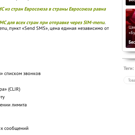
С из стран Евросоюза в страны Евросоюза равна
МС для всех стран при отправке через SIM-menu
.
Цве
nu, пункт «Send SMS», цена единая независимо от
«Бу
Бе
Теги:
» списком звонков
Тов
а» (CLIR)
ту
жении лимита
ых сообщений