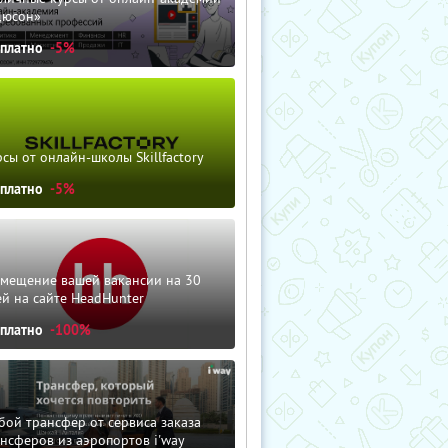
дюсон»
сплатно
-5%
сы от онлайн-школы Skillfactory
сплатно
-5%
змещение вашей вакансии на 30
й на сайте HeadHunter
сплатно
-100%
ой трансфер от сервиса заказа
нсферов из аэропортов i'way