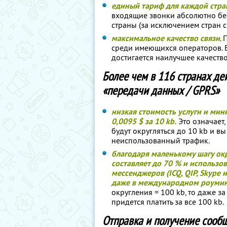
единый тариф для каждой стра
входящие звонки абсолютно бес
страны (за исключением стран с
максимальное качество связи
.
среди имеющихся операторов. 
достигается наилучшее качество
Более чем в 116 странах де
«передачи данных / GPRS»
низкая стоимость услуги и мин
0,0095 $ за 10 kb.
Это означает,
будут округляться до 10 kb и вы
неиспользованный трафик.
благодаря маленькому шагу окр
составляет до 70 % и использо
мессенджеров (ICQ, QIP, Skype 
даже в международном роуми
округления = 100 kb, то даже з
придется платить за все 100 kb.
Отправка и получение сооб