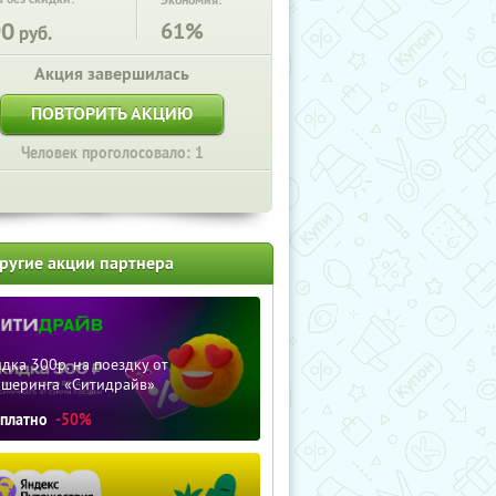
Экономия:
90
61%
руб.
Акция завершилась
ПОВТОРИТЬ АКЦИЮ
Человек проголосовало: 1
ругие акции партнера
дка 300р. на поездку от
ршеринга «Ситидрайв»
сплатно
-50%