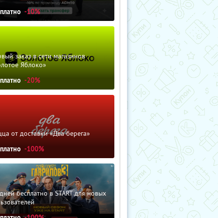
сплатно
-10%
вый заказ в сети магазинов
олотое Яблоко»
сплатно
-20%
ца от доставки «Два берега»
сплатно
-100%
дней бесплатно в START для новых
льзователей
сплатно
-100%