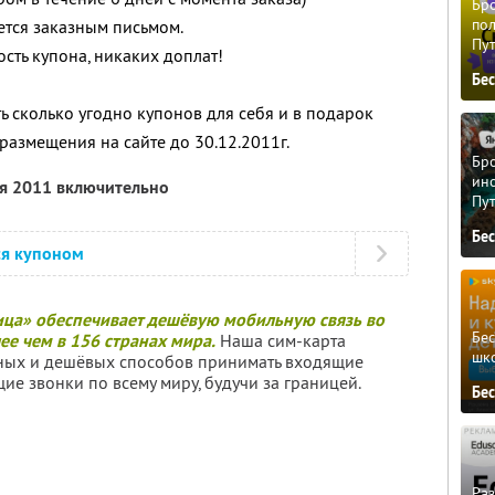
Бро
пол
ется заказным письмом.
Пу
ость купона, никаких доплат!
Бе
ь сколько угодно купонов для себя и в подарок
размещения на сайте до 30.12.2011г.
Бро
ино
ря 2011 включительно
Пу
Бе
ся купоном
ица» обеспечивает дешёвую мобильную связь во
Бе
е чем в 156 странах мира.
Наша сим-карта
шк
бных и дешёвых способов принимать входящие
ие звонки по всему миру, будучи за границей.
Бе
Ра