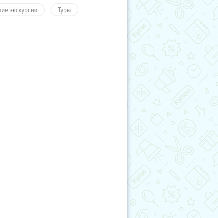
ие экскурсии
Туры
гие города России