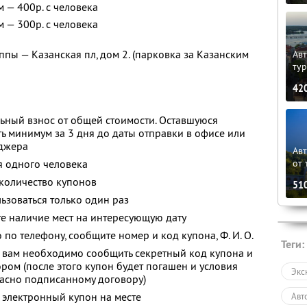
м — 400р. с человека
м — 300р. с человека
пы — Казанская пл, дом 2. (парковка за Казанским
Авт
ту
42
ьный взнос от общей стоимости. Оставшуюся
ь минимум за 3 дня до даты отправки в офисе или
еджера
Ав
от 
я одного человека
количество купонов
51
зоваться только один раз
е наличие мест на интересующую дату
о по телефону, сообщите номер и код купона,
Ф. И. О.
Теги:
 вам необходимо сообщить секретный код купона и
ром (после этого купон будет погашен и условия
Экс
гласно подписанному договору)
 электронный купон на месте
Авт