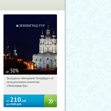
50
%
до
Экскурсия «Вечерний Петербург» от
05:40:56
Купили:
15
экскурсионного агентства
Площадь Восстания
«Ленинград-Тур»
210
от
руб.
до
2000
руб.