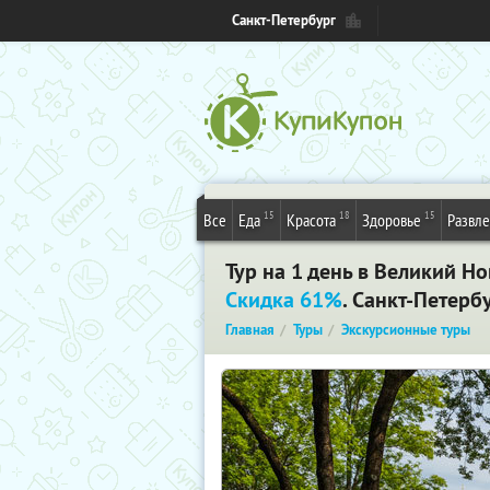
Санкт-Петербург
15
18
15
Все
Еда
Красота
Здоровье
Развл
Тур на 1 день в Великий Н
Скидка 61%
. Санкт-Петерб
Главная
Туры
Экскурсионные туры