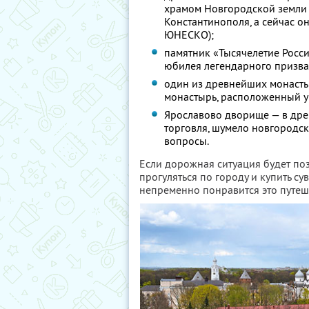
храмом Новгородской земли 
Константинополя, а сейчас о
ЮНЕСКО);
памятник «Тысячелетие России
юбилея легендарного призван
один из древнейших монасты
монастырь, расположенный у 
Ярославово дворище — в древ
торговля, шумело новгородс
вопросы.
Если дорожная ситуация будет поз
прогуляться по городу и купить су
непременно понравится это путеш