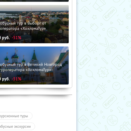
обусный тур в Выборг от
роператора «ХохломаТур»
0
руб.
-51%
тобусный тур в Великий Новгород
туроператора «ХохломаТур»
0
руб.
-51%
курсионные туры
обусные экскурсии