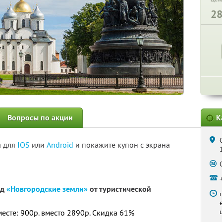
2
Вопросы по акции
К
а для
IOS
или
Android
и покажите купон с экрана
од
«Новгородские земли»
от туристической
месте: 900р. вместо 2890р. Скидка 61%