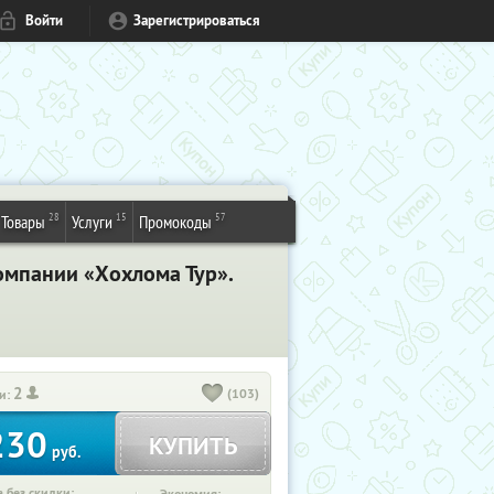
Войти
Зарегистрироваться
28
15
57
Товары
Услуги
Промокоды
компании «Хохлома Тур».
2
(103)
и:
230
КУПИТЬ
руб.
 без скидки: