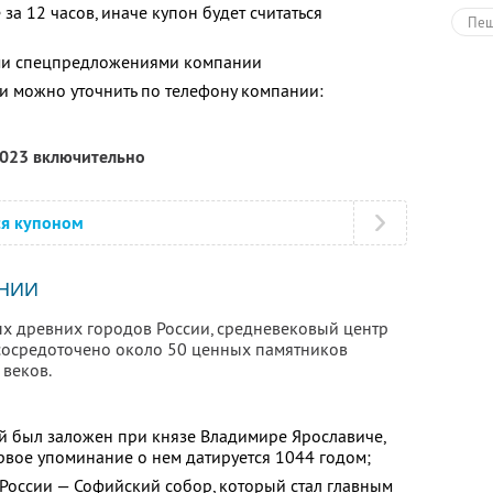
за 12 часов, иначе купон будет считаться
Пеш
ими спецпредложениями компании
Дру
 можно уточнить по телефону компании:
2023 включительно
ся купоном
НИИ
х древних городов России, средневековый центр
 сосредоточено около 50 ценных памятников
 веков.
й был заложен при князе Владимире Ярославиче,
рвое упоминание о нем датируется 1044 годом;
оссии — Софийский собор, который стал главным