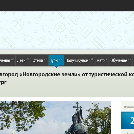
88
27
17
26
106
3
33
ечения
Дети
Отели
Туры
ПолучиКупон
Авто
Обучение
овгород «Новгородские земли» от туристической 
ург
Купил
Цена