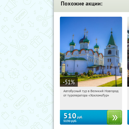
Похожие акции:
-51
%
Автобусный тур в Великий Новгород
05:40:56
Купили:
2
от туроператора «ХохломаТур»
Сенная площадь
510
руб.
5190
руб.