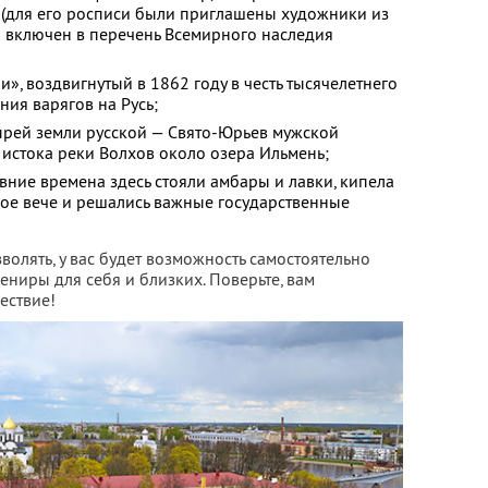
(для его росписи были приглашены художники из
н включен в перечень Всемирного наследия
», воздвигнутый в 1862 году в честь тысячелетнего
ия варягов на Русь;
рей земли русской — Свято-Юрьев мужской
истока реки Волхов около озера Ильмень;
ние времена здесь стояли амбары и лавки, кипела
кое вече и решались важные государственные
волять, у вас будет возможность самостоятельно
вениры для себя и близких. Поверьте, вам
ествие!