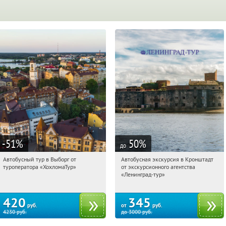
-51
%
50
%
до
Автобусный тур в Выборг от
Автобусная экскурсия в Кронштадт
05:40:56
Купили:
9
05:40:56
Купили:
7
туроператора «ХохломаТур»
от экскурсионного агентства
Сенная площадь
Площадь Восстания
«Ленинград-тур»
420
345
руб.
от
руб.
4230
руб.
до
3000
руб.