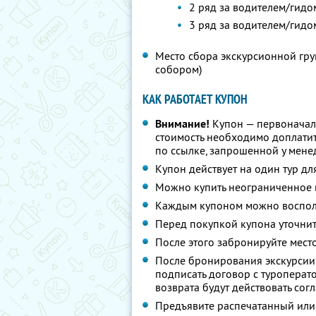
2 ряд за водителем/гидо
3 ряд за водителем/гидо
Место сбора экскурсионной груп
собором)
КАК РАБОТАЕТ КУПОН
Внимание!
Купон — первоначал
стоимость необходимо доплатит
по ссылке, запрошенной у мен
Купон действует на один тур дл
Можно купить неограниченное 
Каждым купоном можно восполь
Перед покупкой купона уточнит
После этого забронируйте мест
После бронирования экскурсии
подписать договор с туроперато
возврата будут действовать со
Предъявите распечатанный или