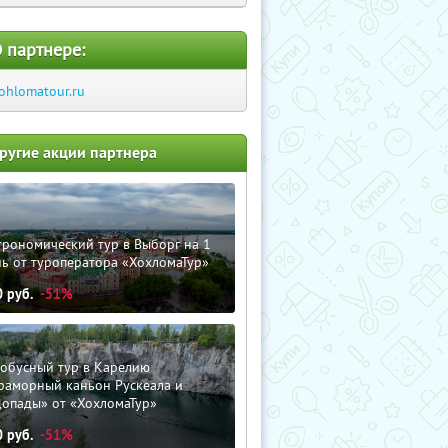
 партнере:
ohlomatour.ru
ругие акции партнера
трономический тур в Выборг на 1
ь от туроператора «ХохломаТур»
0
руб.
-51%
тобусный тур в Карелию
раморный каньон Рускеала и
допады» от «ХохломаТур»
0
руб.
-51%