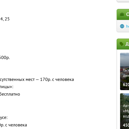
О
4, 25
h
Д
500р.
Гас
ден
сутственных мест — 170р. с человека
62
лицы»:
 бесплатно
Ав
«М
во
усе:
р. с человека
45