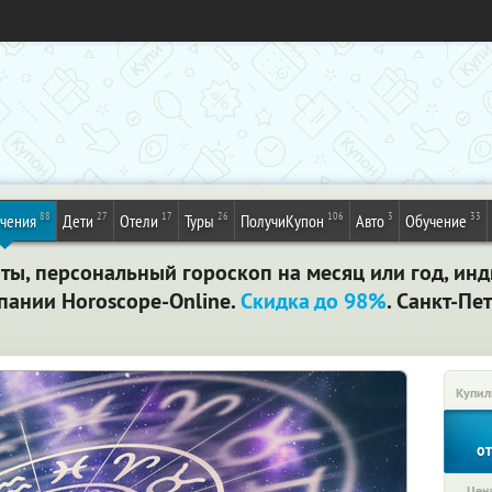
88
27
17
26
106
3
33
ечения
Дети
Отели
Туры
ПолучиКупон
Авто
Обучение
рты, персональный гороскоп на месяц или год, и
пании Horoscope-Online.
Скидка до 98%
. Санкт-Пе
Купил
о
Цена