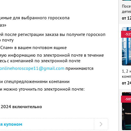
Посе
дете
одимые для выбранного гороскопа
от
1
аз»
й после регистрации заказа вы получите гороскоп
-52
 почту
«Спам» в вашем почтовом ящике
мую информацию по электронной почте в течение
есь с компанией по электронной почте
onlinehoroscope11@gmail.com
принимаются
1, 2
комп
ими спецпредложениями компании
от
2
 можно уточнить по электронной почте:
-50
я 2024 включительно
ся купоном