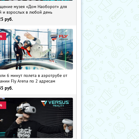
щение музея «Дом Наоборот» для
й и взрослых в любой день
25
руб.
%
 или 6 минут полета в аэротрубе от
ании Fly Arena по 2 адресам
45
руб.
%