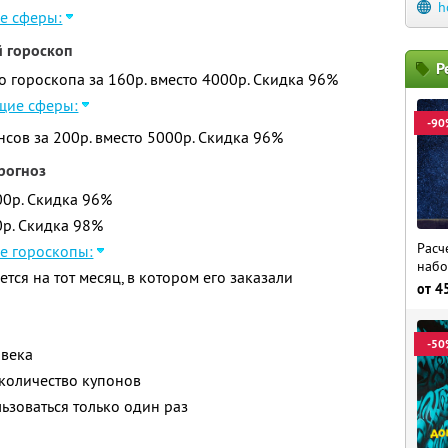
h
е сферы:
 гороскоп
Р
 гороскопа за 160р. вместо 4000р.
Скидка 96%
щие сферы:
-90
сов за 200р. вместо 5000р.
Скидка 96%
рогноз
000р. Скидка 96%
0р. Скидка 98%
Расч
е гороскопы:
набо
ется на тот месяц, в котором его заказали
от
4
-50
овека
количество купонов
зоваться только один раз