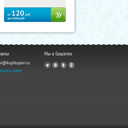
120
от
руб.
до
1300
руб.
такты
Мы в Соцсетях
si@kupikupon.ru
аться с нами