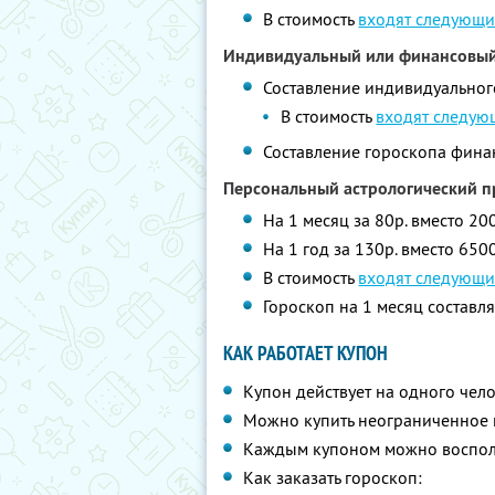
В стоимость
входят следующи
Индивидуальный или финансовый
Составление индивидуального
В стоимость
входят следую
Составление гороскопа финан
Персональный астрологический п
На 1 месяц за 80р. вместо 2
На 1 год за 130р. вместо 650
В стоимость
входят следующи
Гороскоп на 1 месяц составля
КАК РАБОТАЕТ КУПОН
Купон действует на одного чел
Можно купить неограниченное 
Каждым купоном можно восполь
Как заказать гороскоп: