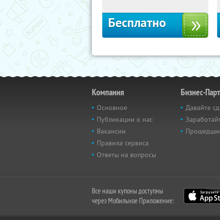
Беговая
Бесплатно
Компания
Бизнес-Пар
Основное
Давайте сд
Публикации о нас
Заработайт
Вакансии
Прошедши
Правила сервиса
Ответы на вопросы
Все наши купоны доступны
через Мобильное Приложение: