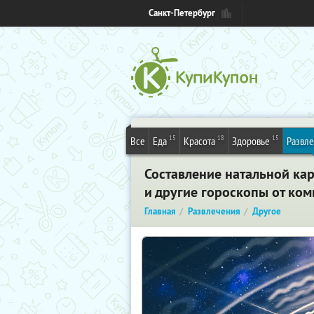
Санкт-Петербург
15
18
15
Все
Еда
Красота
Здоровье
Развл
Составление натальной ка
и другие гороскопы от ком
Главная
Развлечения
Другое