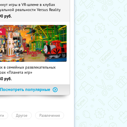
инут игры в VR-шлеме в клубах
уальной реальности Versus Reality
90
руб.
%
х в семейных развлекательных
рах «Планета игр»
40
руб.
Посмотреть популярные
уги
Другое
Развлечения