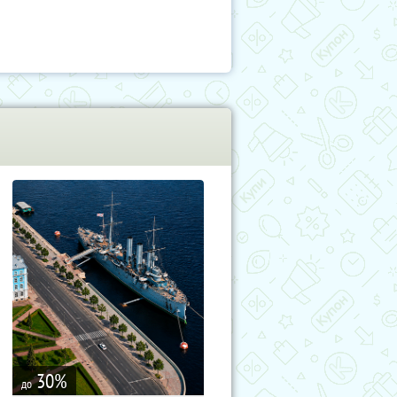
30
%
до