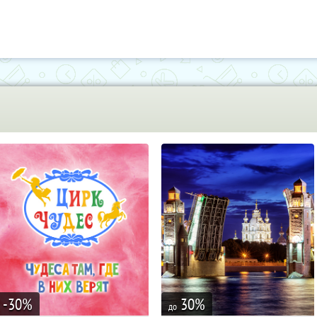
-30
%
30
%
до