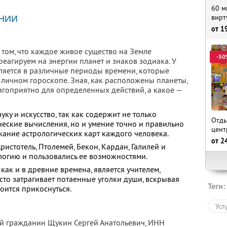
60 м
вирт
НИИ
от
1
в том, что каждое живое существо на Земле
-50
еагируем на энергии планет и знаков зодиака. У
вляется в различные периоды времени, которые
 личном гороскопе. Зная, как расположены планеты,
агоприятно для определенных действий, а какое —
уку и искусство, так как содержит не только
Отды
еские вычисления, но и умение точно и правильно
цент
жание астрологических карт каждого человека.
от
2
ристотель, Птолемей, Бекон, Кардан, Галилей и
логию и пользовались ее возможностями.
как и в древние времена, является учителем,
сто затрагивает потаенные уголки души, вскрывая
Теги:
боится прикоснуться.
Усл
ый гражданин Щукин Сергей Анатольевич,
ИНН