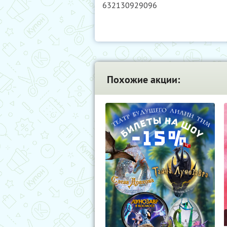
632130929096
Похожие акции: