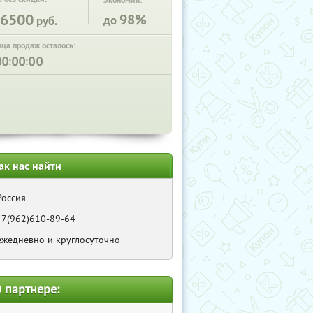
Экономия:
6500
98%
до
руб.
нца продаж осталось:
:
:
ак нас найти
Россия
+7(962)610-89-64
ежедневно и круглосуточно
 партнере: