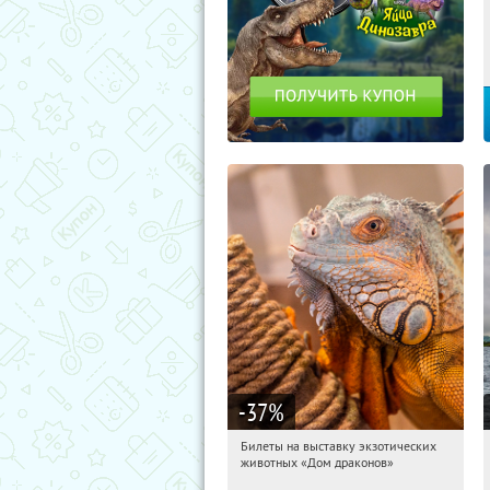
-37
%
Билеты на выставку экзотических
14:28:01
Получили:
31
животных «Дом драконов»
Звёздная
Улица Дыбенко