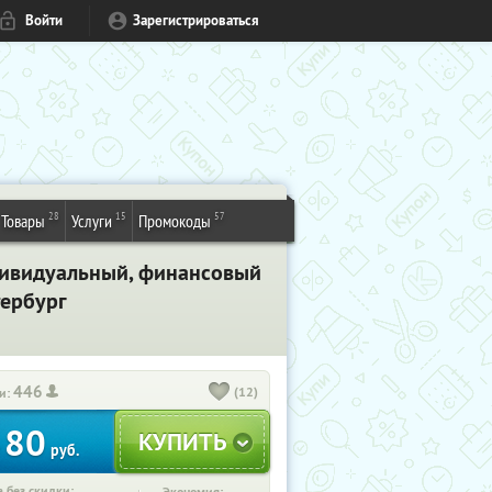
Войти
Зарегистрироваться
28
15
57
Товары
Услуги
Промокоды
ндивидуальный, финансовый
тербург
446
(12)
и:
80
т
руб.
 без скидки: