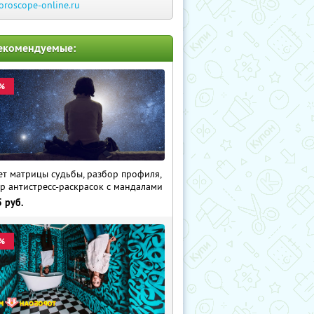
oroscope-online.ru
екомендуемые:
%
ет матрицы судьбы, разбор профиля,
р антистресс-раскрасок с мандалами
5
руб.
%