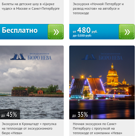
Билеты на детские шоу в «Цирке
Экскурсия «Ночной Петербург и
14:28:01
Получили:
3285
14:28:01
Купи первым!
чудес» в Москве и Санкт-Петербурге
развод мостов» на автобусе и
Площадь Восстания
теплоходе
Бесплатно
480
от
руб.
до
3200
руб.
45
%
35
%
до
до
Экскурсия в Кронштадт + прогулка
Ночная экскурсия по Санкт-
14:28:01
Купи первым!
14:28:01
Купили:
5
на теплоходе от экскурсионного
Петербургу с прогулкой на
Гостиный двор
Гостиный двор
бюро «Нева»
теплоходе от компании «Нева»