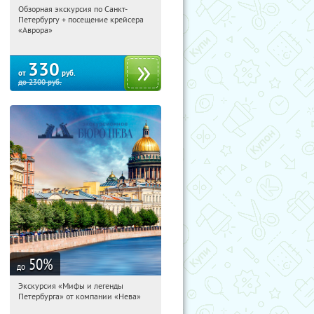
Обзорная экскурсия по Санкт-
14:28:01
Купи первым!
Петербургу + посещение крейсера
Площадь Восстания
«Аврора»
330
от
руб.
до
2300
руб.
50
%
до
Экскурсия «Мифы и легенды
14:28:01
Купи первым!
Петербурга» от компании «Нева»
Гостиный двор