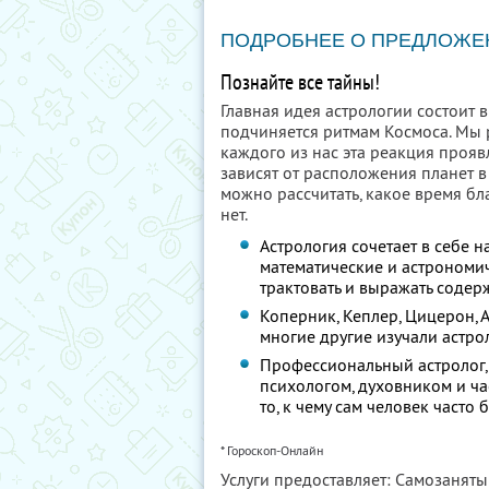
ПОДРОБНЕЕ О ПРЕДЛОЖЕ
Познайте все тайны!
Главная идея астрологии состоит 
подчиняется ритмам Космоса. Мы р
каждого из нас эта реакция проя
зависят от расположения планет в
можно рассчитать, какое время бл
нет.
Астрология сочетает в себе на
математические и астрономич
трактовать и выражать содер
Коперник, Кеплер, Цицерон, А
многие другие изучали астро
Профессиональный астролог, 
психологом, духовником и ча
то, к чему сам человек часто 
* Гороскоп-Онлайн
Услуги предоставляет: Самозанят