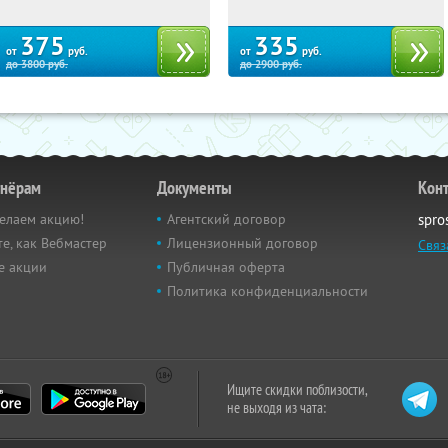
375
335
от
руб.
от
руб.
до
3800
руб.
до
2900
руб.
тнёрам
Документы
Кон
елаем акцию!
Агентский договор
spro
е, как Вебмастер
Лицензионный договор
Связ
е акции
Публичная оферта
Политика конфиденциальности
Ищите скидки поблизости,
не выходя из чата: