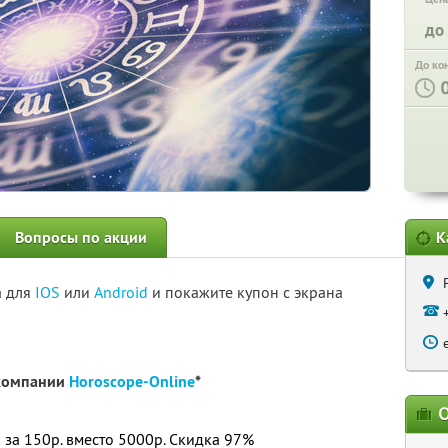
до
До ко
Вопросы по акции
К
а для
IOS
или
Android
и покажите купон с экрана
 компании
Horoscope-Online
*
О
 за 150р. вместо 5000р.
Скидка 97%