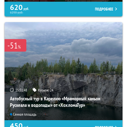
620
ПОДРОБНЕЕ
руб.
6290
руб.
-51
%
15:51:47
Купили:
24
Автобусный тур в Карелию «Мраморный каньон
Рускеала и водопады» от «ХохломаТур»
Сенная площадь
450