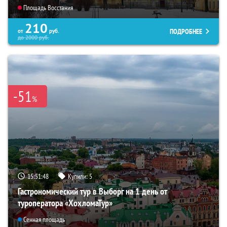
Площадь Восстания
210
ПОДРОБНЕЕ
от
руб.
до
2000
руб.
-51
%
15:51:47
Купили:
5
Гастрономический тур в Выборг на 1 день от
туроператора «ХохломаТур»
Сенная площадь