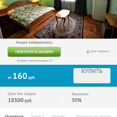
Акция завершилась
ПОВТОРИТЬ АКЦИЮ
Купи первым!
Человек проголосовало: 0
КУПИТЬ
160
от
руб.
Цена без скидки:
Экономия:
18500
30%
руб.
Основное
Адреса
Отзывы
Вопросы по акции