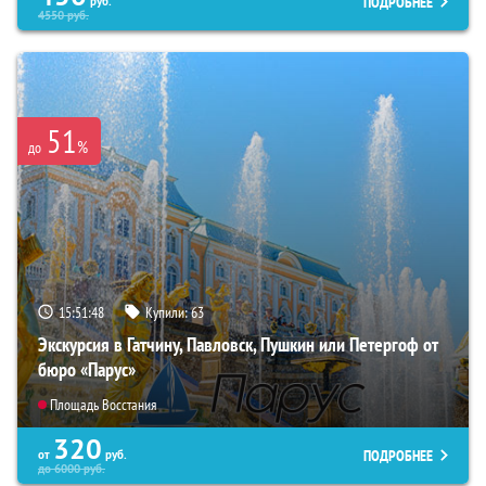
ПОДРОБНЕЕ
руб.
4550
руб.
51
%
до
15:51:47
Купили:
63
Экскурсия в Гатчину, Павловск, Пушкин или Петергоф от
бюро «Парус»
Площадь Восстания
320
ПОДРОБНЕЕ
от
руб.
до
6000
руб.