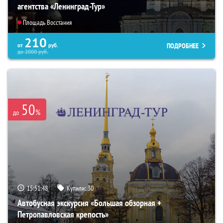
агентства «Ленинград-Тур»
Площадь Восстания
210
ПОДРОБНЕЕ
от
руб.
до
2000
руб.
50
%
до
15:51:47
Купили:
30
Автобусная экскурсия «Большая обзорная +
Петропавловская крепость»