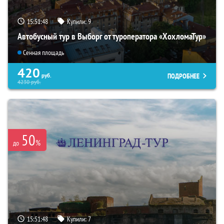
15:51:47
Купили:
9
Автобусный тур в Выборг от туроператора «ХохломаТур»
Сенная площадь
420
ПОДРОБНЕЕ
руб.
4230
руб.
50
%
до
15:51:47
Купили:
7