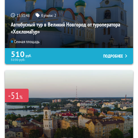
15:51:47
Купили:
2
Автобусный тур в Великий Новгород от туроператора
«ХохломаТур»
Сенная площадь
510
ПОДРОБНЕЕ
руб.
5190
руб.
-51
%